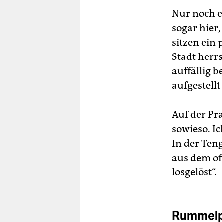
Nur noch e
sogar hier
sitzen ein
Stadt herr
auffällig 
aufgestellt
Auf der Pr
sowieso. I
In der Ten
aus dem of
losgelöst“.
Rummelpl