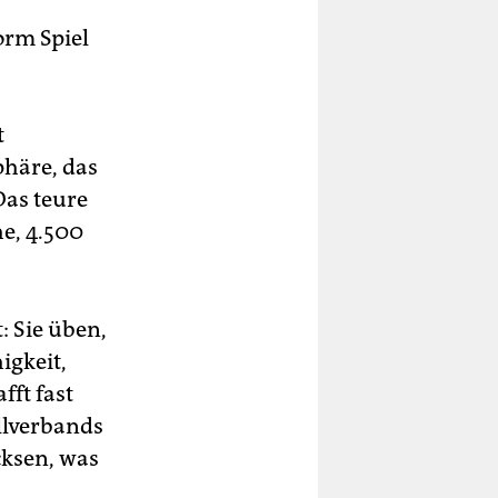
orm Spiel
t
häre, das
Das teure
he, 4.500
: Sie üben,
igkeit,
fft fast
llverbands
cksen, was