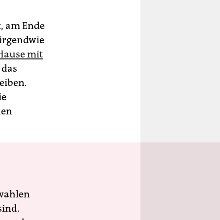
t, am Ende
 irgendwie
Hause mit
 das
leiben.
ie
nen
wahlen
sind.