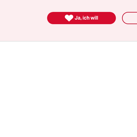
ann auch wunschgemäß vom Moderator angekünd
chloch, Ficker, Hurensohn…“ Das Publikum ist freu

t Kinder und Kunstsinn dabei.
Ja, ich will