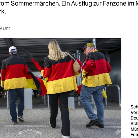
vom Sommermärchen. Ein Ausflug zur Fanzone im
k.
9 Uhr
Sch
Vor
Deu
Sch
Mü
Fot