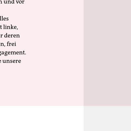
h und vor
lles
 linke,
ür deren
n, frei
ngagement.
e unsere