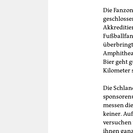
Die Fanzon
geschlosse
Akkreditie
Fußballfan
überbringt
Amphitheate
Bier geht 
Kilometer s
Die Schland
sponsorenu
messen die
keiner. Au
versuchen 
ihnen ganz