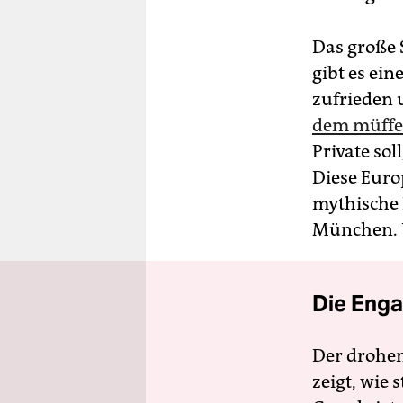
Das große 
gibt es ei
zufrieden 
dem müffel
Private sol
Diese Euro
mythische
München. U
Die Enga
Der drohe
zeigt, wie