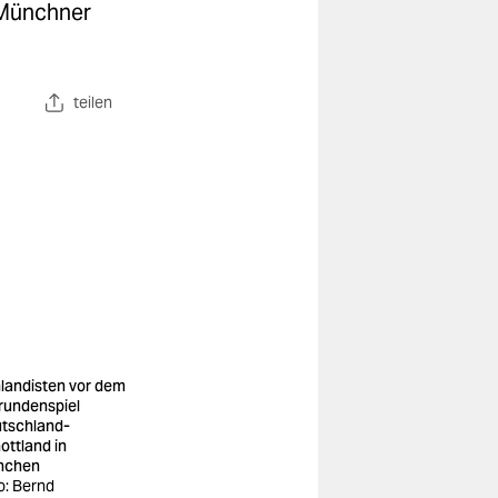
 Münchner
teilen
landisten vor dem
rundenspiel
tschland-
ottland in
nchen
o: Bernd