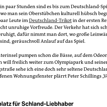
in paar Stunden sind es bis zum Deutschland-Spi
, wo man sein Oberstübchen kulturell hübsch beg
 paar Leute im
Deutschland-Trikot
in der ersten Re
scht unruhige Vorfreude. Der Verkehr hat sich sc
beruhigt, dafür nimmt man dort, wo große Leinw
 sind, geräuschvoll Anlauf auf das Spiel.
aterinsel pumpen schon die Bässe, auf dem Odeo
ch will freilich weiter zum Olympiapark und seine
gstraße sehe ich eine doch sehr seltene Deutschl
fenen Wohnungsfenster plärrt Peter Schillings „Vö
atz für Schland-Liebhaber