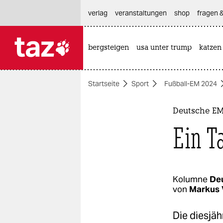
hautnavigation anspringen
hauptinhalt anspringen
footer anspringen
verlag
veranstaltungen
shop
fragen &
bergsteigen
usa unter trump
katzen

taz zahl ich
taz zahl ich
Startseite
Sport
Fußball-EM 2024
themen
politik
Deutsche EM
Ein T
öko
gesellschaft
kultur
Kolumne
De
von
Markus 
sport
Die diesjäh