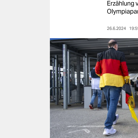
berlin
Erzählung 
Olympiapar
nord
wahrheit
26.6.2024
19:5
verlag
verlag
veranstaltungen
shop
fragen & hilfe
unterstützen
abo
genossenschaft