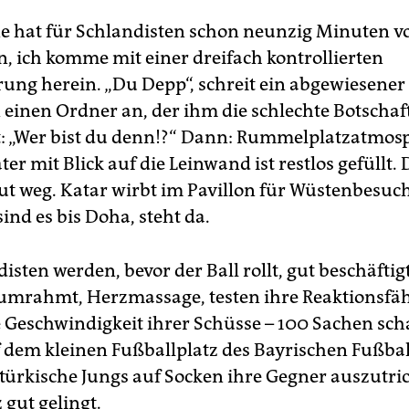
e hat für Schlandisten schon neunzig Minuten v
n, ich komme mit einer dreifach kontrollierten
rung herein. „Du Depp“, schreit ein abgewiesener
 einen Ordner an, der ihm die schlechte Botschaf
: „Wer bist du denn!?“ Dann: Rummelplatzatmosp
r mit Blick auf die Leinwand ist restlos gefüllt. 
gut weg. Katar wirbt im Pavillon für Wüstenbesuc
ind es bis Doha, steht da.
isten werden, bevor der Ball rollt, gut beschäftigt
mrahmt, Herzmassage, testen ihre Reaktionsfäh
 Geschwindigkeit ihrer Schüsse – 100 Sachen scha
f dem kleinen Fußballplatz des Bayrischen Fußba
türkische Jungs auf Socken ihre Gegner auszutri
 gut gelingt.