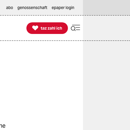
abo
genossenschaft
epaper login

taz zahl ich
taz zahl ich
che