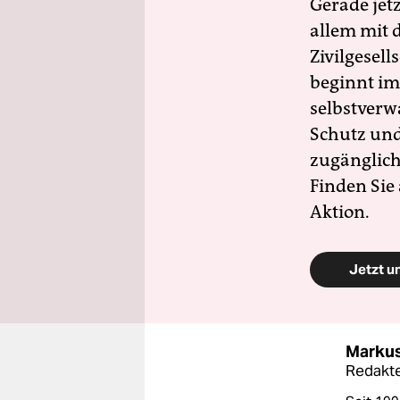
Gerade jet
allem mit d
Zivilgesell
beginnt im
selbstverw
Schutz und 
zugänglich
Finden Sie
Aktion.
Jetzt u
Markus
Redakt