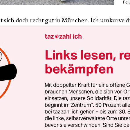
Fei
bt sich doch recht gut in München. Ich umkurve d
abinger Lastenrad-Geschwader, was gar nicht so
taz
zahl ich
 denn die 5.000-Euro-Boliden werden von den Pil

 den Asphalt gepeitscht. Am Eisbach ist Betrieb; 
Links lesen, r
lange, um ein paar Sekunden hin- und herzurut
auen Wasser. Sie landen dann im Nass und auf 
bekämpfen
 Umstehenden, die ihr Smartphone zwischen sich
t schieben.
Mit doppelter Kraft für eine offene G
brauchen Menschen, die sich vor O
 schaut mich ein Elch an. Im Englischen Garten ri
einsetzen, unsere Solidarität. Die ta
 – und im Gasteig wird über Fußball nachgedacht
beginnt im Zentrum“. 50 Prozent a
bei taz zahl ich gehen – bis zum 30
 im „Stadion der Träume“ sieht aus wie ein Lini
die linke, selbstverwaltete Orte unte
en will er unbedingt unter Buhrufen auf die Bü
bevor sie verschwinden. Sind Sie da