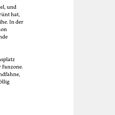
el, und
rünt hat,
ihe. In der
hon
ände
nsplatz
r Fanzone.
andfahne,
llig