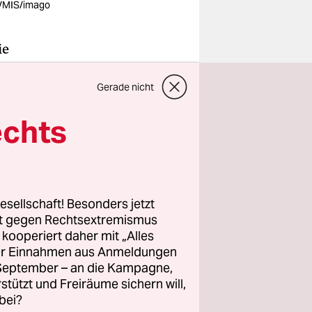
l/MIS/imago
ie
 einfach
Gerade nicht
otinnen
die Surfer
echts
schen auf
Filmchen
 und die
esellschaft! Besonders jetzt
rt gegen Rechtsextremismus
echt es
z kooperiert daher mit „Alles
. Ein
ller Einnahmen aus Anmeldungen
. September – an die Kampagne,
enrichter,
rstützt und Freiräume sichern will,
hne gehen.
bei?