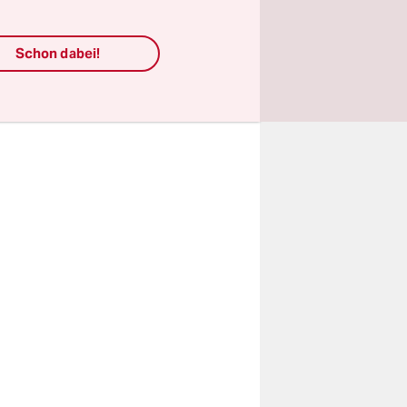
igt: „Und
ndlich-
Schon dabei!