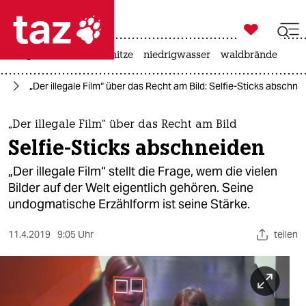

taz zahl ich
krieg in der ukraine
hitze
niedrigwasser
waldbrände

taz zahl ich
lm
„Der illegale Film“ über das Recht am Bild: Selfie-Sticks abschne
taz zahl ich
themen
„Der illegale Film“ über das Recht am Bild
Selfie-Sticks abschneiden
politik
„Der illegale Film“ stellt die Frage, wem die vielen
öko
Bilder auf der Welt eigentlich gehören. Seine
undogmatische Erzählform ist seine Stärke.
gesellschaft
11.4.2019
9:05 Uhr
teilen
kultur
sport