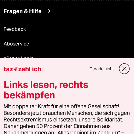
Fragen & Hilfe
Feedback
Aboservice
ePaper Login
taz
zahl ich
Gerade nicht

Downloads für Abonnierende
Links lesen, rechts
bekämpfen
© 2026 taz Verlags und Vertriebs GmbH
Mit doppelter Kraft für eine offene Gesellschaft!
Alle Rechte vorbehalten. Bei rechtlichen Fragen oder für Genehmigungen
wenden Sie sich bitte an
lizenzen@taz.de
Besonders jetzt brauchen Menschen, die sich gegen
Rechtsextremismus einsetzen, unsere Solidarität.
Daher gehen 50 Prozent der Einnahmen aus
Feedback
Redaktionsstatut
Kommune-Richtlinien
KI-
Neuanmeldungen an „Alles beginnt im Zentrum“ –