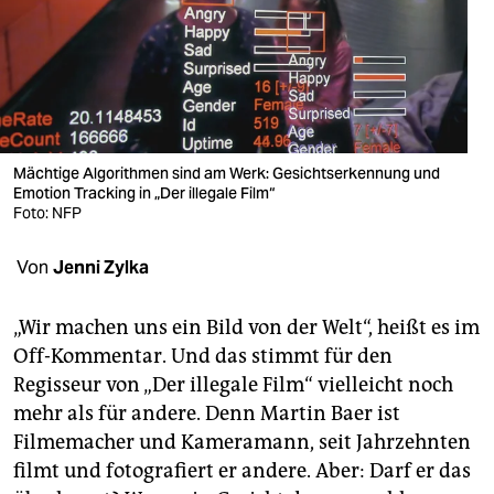
berlin
nord
wahrheit
verlag
Mächtige Algorithmen sind am Werk: Gesichts­erkennung und
verlag
Emotion Tracking in „Der illegale Film“
Foto: NFP
veranstaltungen
Von
Jenni Zylka
shop
fragen & hilfe
„Wir machen uns ein Bild von der Welt“, heißt es im
Off-Kommentar. Und das stimmt für den
unterstützen
Regisseur von „Der illegale Film“ vielleicht noch
abo
mehr als für andere. Denn Martin Baer ist
Filmemacher und Kameramann, seit Jahrzehnten
genossenschaft
filmt und fotografiert er andere. Aber: Darf er das