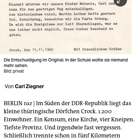
berlin
nord
wahrheit
verlag
verlag
Die Entschuldigung im Original. In der Schule wollte sie niemand
mehr sehen.
veranstaltungen
Bild: privat
shop
Von
Carl Ziegner
fragen & hilfe
unterstützen
BERLIN
taz
| Im Süden der DDR-Republik liegt das
kleine thüringische Dörfchen Crock. 1.200
abo
Einwohner. Ein Konsum, eine Kirche, vier Kneipen.
Tiefste Provinz. Und irgendwie fast vergessen.
genossenschaft
Schließlich trennte schon in fünf Kilometern