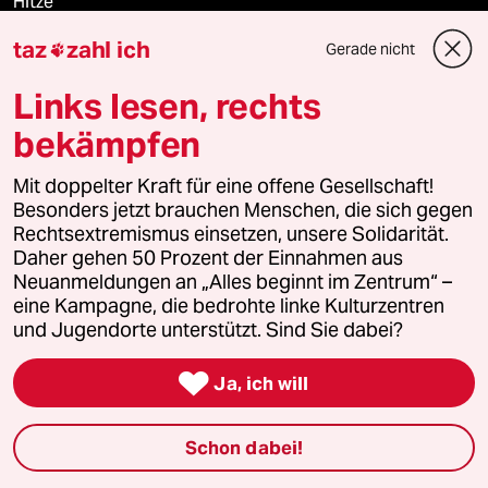
Hitze
taz
zahl ich
Gerade nicht

Links lesen, rechts
Verlag
bekämpfen
Aktuelles
Mit doppelter Kraft für eine offene Gesellschaft!
Besonders jetzt brauchen Menschen, die sich gegen
Hausblog
Rechtsextremismus einsetzen, unsere Solidarität.
Daher gehen 50 Prozent der Einnahmen aus
Die Seitenwende
Neuanmeldungen an „Alles beginnt im Zentrum“ –
eine Kampagne, die bedrohte linke Kulturzentren
Stellen
und Jugendorte unterstützt. Sind Sie dabei?

Presse
Ja, ich will
Schon dabei!
Unterstützen