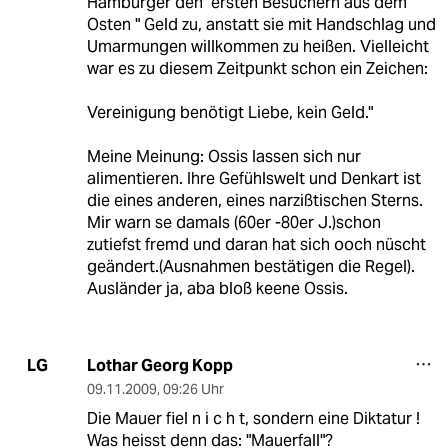
Hamburger den "ersten Besuchern aus dem
Osten " Geld zu, anstatt sie mit Handschlag und
Umarmungen willkommen zu heißen. Vielleicht
war es zu diesem Zeitpunkt schon ein Zeichen:
Vereinigung benötigt Liebe, kein Geld."
Meine Meinung: Ossis lassen sich nur
alimentieren. Ihre Gefühlswelt und Denkart ist
die eines anderen, eines narzißtischen Sterns.
Mir warn se damals (60er -80er J.)schon
zutiefst fremd und daran hat sich ooch nüscht
geändert.(Ausnahmen bestätigen die Regel).
Ausländer ja, aba bloß keene Ossis.
Lothar Georg Kopp
LG
09.11.2009
,
09:26 Uhr
Die Mauer fiel n i c h t, sondern eine Diktatur !
Was heisst denn das: "Mauerfall"?