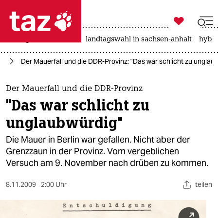

taz zahl ich
niedrigwasser
rente
landtagswahl in sachsen-anhalt
hybri

taz zahl ich
ag
Der Mauerfall und die DDR-Provinz: "Das war schlicht zu unglau
taz zahl ich
themen
Der Mauerfall und die DDR-Provinz
"Das war schlicht zu
politik
unglaubwürdig"
öko
Die Mauer in Berlin war gefallen. Nicht aber der
Grenzzaun in der Provinz. Vom vergeblichen
gesellschaft
Versuch am 9. November nach drüben zu kommen.
kultur
8.11.2009
2:00 Uhr
teilen
sport