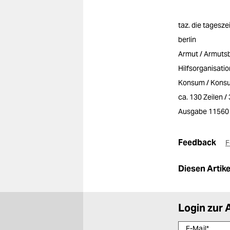
taz. die tagesze
berlin
Armut / Armut
Hilfsorganisati
Konsum / Kons
ca. 130 Zeilen 
Ausgabe 11560
Feedback
F
Diesen Artikel
Login zur 
E-Mail
*