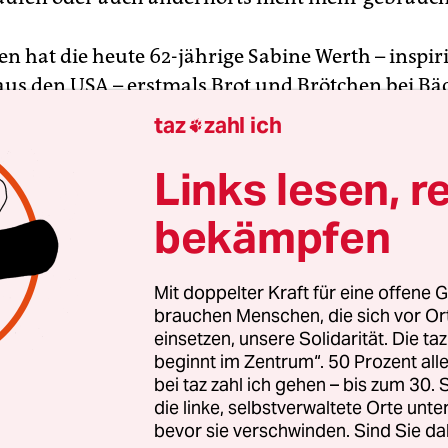
en hat die heute 62-jährige Sabine Werth – inspir
 aus den USA – erstmals Brot und Brötchen bei Bä
lt, um sie an Obdachloseneinrich­tungen zu vert
taz
zahl ich

 Hilfsaktion mit wenigen Aktiven und Privatautos 
ner der größten Hilfsbewegungen in Deutschland 
Links lesen, r
Berlin ­verteilen rund 2.000 Ehrenamtliche monatl
bekämpfen
 Lebensmittel für 125.000 Bedürftige. 26 Haupt
n die Arbeit, und einen Fuhrpark gibt es mittlerw
Mit doppelter Kraft für eine offene G
brauchen Menschen, die sich vor O
 existieren aktuell 937 Tafeln“, sagt Stefanie Br
einsetzen, unsere Solidarität. Die ta
d Die Tafeln. Bis zu 1,5 Millionen Menschen nut
beginnt im Zentrum“. 50 Prozent a
emnach regelmäßig – unter ihnen Alleinerziehe
bei taz zahl ich gehen – bis zum 30
e Familien, Senioren, Arbeitslose, Studenten, Flü
die linke, selbstverwaltete Orte unte
bevor sie verschwinden. Sind Sie da
 zum Feiern gibt es aus Sicht von Kritikern wie S