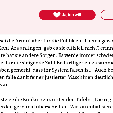
 Existenz eines solchen Almosensystems in einem
n politischer Skandal. „Sie sind der Pannendienst

Ja, ich will
höpften Gesellschaft, die immer mehr ihrer Mitgli
e abspeist“, so der Soziologe.
ei die Armut aber für die Politik ein Thema gewo
Kohl-Ära anfingen, gab es sie offiziell nicht“, erinn
te hat sie andere Sorgen: Es werde immer schwier
el für die steigende Zahl Bedürftiger einzusamme
ben gemerkt, dass ihr System falsch ist.“ Auch be
n falle dank feiner justierter Maschinen deutlic
 an.
teige die Konkurrenz unter den Tafeln. „Die reg
rden gern mal überschritten. Wir kannibalisier