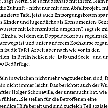
g“, sagt Werth. Sie sucht deshalb mit ihrem Team
die Zukunft – nicht nur mit dem Abfallprojekt, m
anzierte Tafel jetzt auch Entsorgungskosten spart
ss Kinder und Jugendliche als Konsumenten-Gen
usster mit Lebensmitteln umgehen“, sagt sie mit
t Kimba, bei dem ein Doppeldeckerbus regelmäßi
terwegs ist und unter anderem Kochkurse organi
n ist die Tafel-Arbeit aber nach wie vor in den
llen. In Berlin heißen sie „Laib und Seele“ und u
0 Bedürftige.
eln inzwischen nicht mehr wegzudenken sind, fä
in nicht immer leicht. Das berichtet auch der Wu
tler Holger Schoneville, der untersucht hat, wie 
 fühlen. „Sie stellen für die Betroffenen eine
ndige Hilfe bereit und sind zugleich Teil soziale