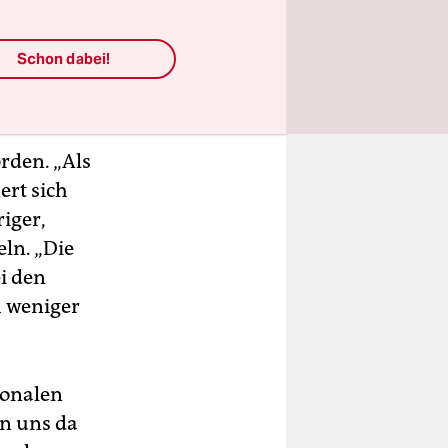
 reichen
 einer
Schon dabei!
eder als
rden. „Als
ert sich
iger,
ln. „Die
i den
h weniger
ionalen
en uns da