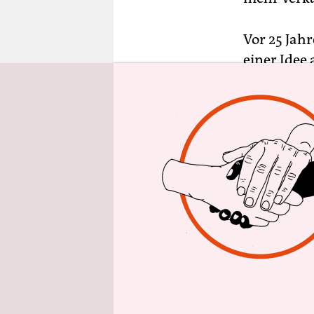
epaper login
Vor 25 Jahr
einer Idee
eingesamme
als kleine
sich zu ei
Allein in 
660 Tonnen
organisiere
„Bundesweit
Dachverban
Angebote d
kinderreich
Doch Grund