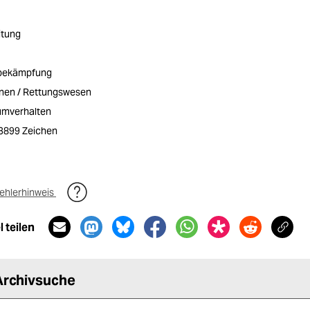
itung
sbekämpfung
onen / Rettungswesen
umverhalten
/ 3899 Zeichen
ehlerhinweis
 teilen
Archivsuche