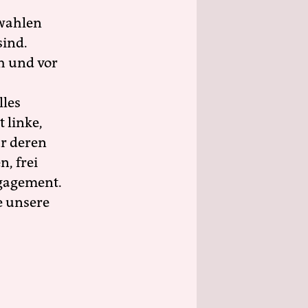
wahlen
sind.
h und vor
lles
 linke,
ür deren
n, frei
ngagement.
e unsere