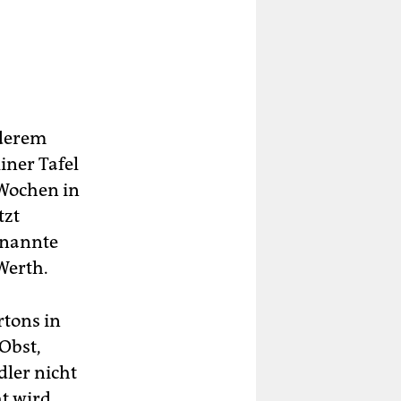
nderem
iner Tafel
 Wochen in
tzt
enannte
Werth.
rtons in
 Obst,
dler nicht
t wird.