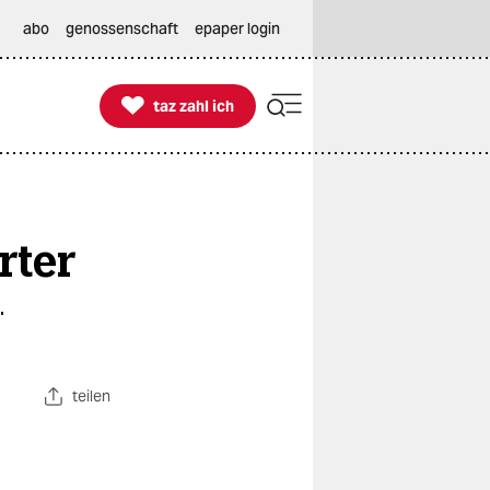
abo
genossenschaft
epaper login

taz zahl ich
taz zahl ich
rter
.
teilen