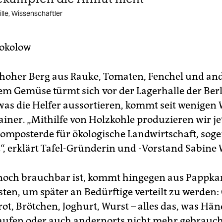
lle, Wissenschaftler
Sokolow
hoher Berg aus Rauke, Tomaten, Fenchel und a
m Gemüse türmt sich vor der Lagerhalle der Berl
, was die Helfer aussortieren, kommt seit wenigen
ainer. „Mithilfe von Holzkohle produzieren wir je
Komposterde für ökologische Landwirtschaft, sog
a“, erklärt Tafel-Gründerin und -Vorstand Sabine 
 noch brauchbar ist, kommt hingegen aus Pappka
ten, um später an Bedürftige verteilt zu werden:
ot, Brötchen, Joghurt, Wurst – alles das, was Hän
ufen oder auch andernorts nicht mehr gebrauch