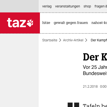
hautnavigation anspringen
hauptinhalt anspringen
footer anspringen
verlag
veranstaltungen
shop
fragen &
hitze
gewalt gegen frauen
nahost-ko

taz zahl ich
taz zahl ich
Startseite
Archiv-Artikel
Der Kampf 
themen
Der 
politik
öko
Vor 25 Jahr
Bundesweit
gesellschaft
kultur
21.2.2018
0:00
sport
Tafeln b