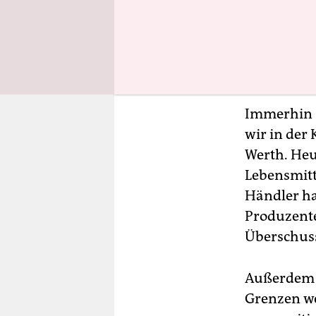
nicht. Die
Land sei ei
sozial ersc
Überflüssig
Immerhin s
wir in der 
Werth. Heu
Lebensmitt
Händler ha
Produzente
Überschuss
Außerdem s
Grenzen we