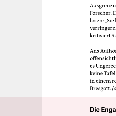
Ausgrenzun
Forscher. 
lösen: „Sie
verringern
kritisiert S
Ans Aufhör
offensichtl
es Ungerec
keine Tafe
in einem r
Bresgott.
(
Die Enga