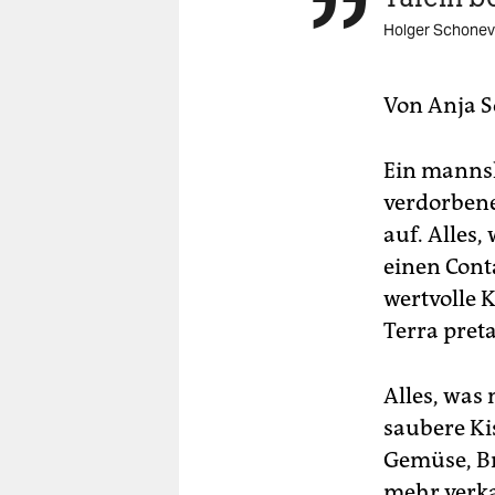

berlin
Holger Schonevi
nord
wahrheit
Von
Anja 
verlag
Ein manns
verlag
verdorbene
auf. Alles
veranstaltungen
einen Cont
shop
wertvolle 
fragen & hilfe
Terra pret
unterstützen
Alles, was
abo
saubere Kis
genossenschaft
Gemüse, Br
mehr verka