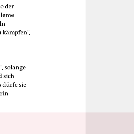
o der
obleme
ln
u kämpfen“,
‘, solange
d sich
 dürfe sie
rin