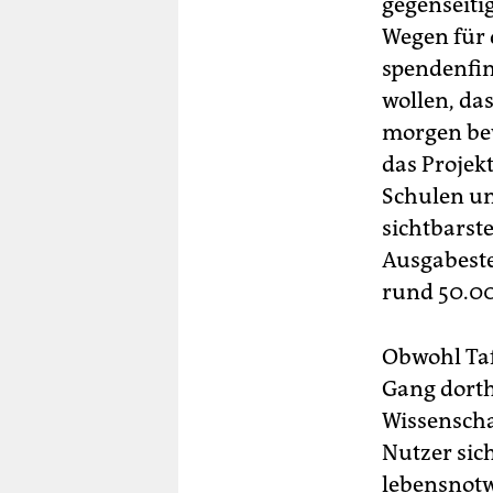
gegenseiti
Wegen für 
spendenfin
wollen, da
morgen bew
das Projek
Schulen un
sichtbarste
Ausgabeste
rund 50.00
Obwohl Taf
Gang dorth
Wissenschaf
Nutzer sich
lebensnotwe