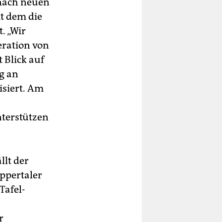
 nach neuen
it dem die
. „Wir
eration von
 Blick auf
g an
siert. Am
nterstützen
llt der
ppertaler
Tafel-
r