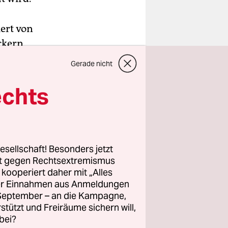
iert von
ckern
eilen. Was
Gerade nicht
begann, hat
entwickelt.
echts
ich
amtliche
eile auch.
esellschaft! Besonders jetzt
rt gegen Rechtsextremismus
esgott vom
z kooperiert daher mit „Alles
zen die
ller Einnahmen aus Anmeldungen
nde,
. September – an die Kampagne,
chtlinge.
rstützt und Freiräume sichern will,
bei?
tefan Selke