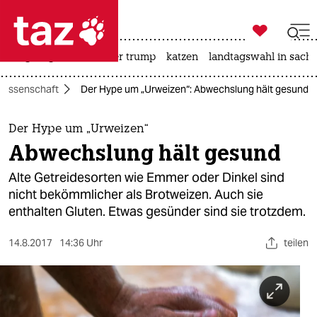

taz zahl ich
bergsteigen
usa unter trump
katzen
landtagswahl in sachs

taz zahl ich
Wissenschaft
Der Hype um „Urweizen“: Abwechslung hält gesund
taz zahl ich
themen
Der Hype um „Urweizen“
Abwechslung hält gesund
politik
Alte Getreidesorten wie Emmer oder Dinkel sind
öko
nicht bekömmlicher als Brotweizen. Auch sie
enthalten Gluten. Etwas gesünder sind sie trotzdem.
gesellschaft
14.8.2017
14:36 Uhr
teilen
kultur
sport