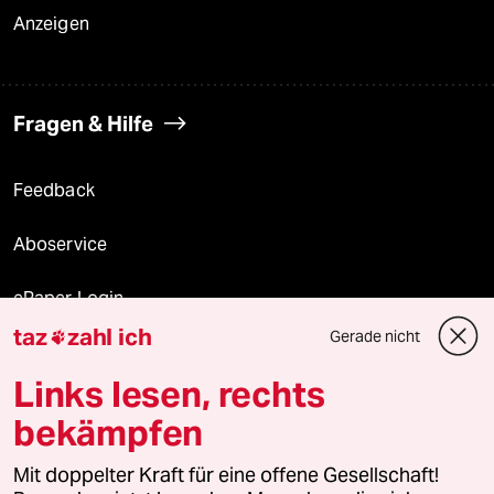
Anzeigen
Fragen & Hilfe
Feedback
Aboservice
ePaper Login
taz
zahl ich
Gerade nicht

Downloads für Abonnierende
Links lesen, rechts
bekämpfen
© 2026 taz Verlags und Vertriebs GmbH
Mit doppelter Kraft für eine offene Gesellschaft!
Alle Rechte vorbehalten. Bei rechtlichen Fragen oder für Genehmigungen
wenden Sie sich bitte an
lizenzen@taz.de