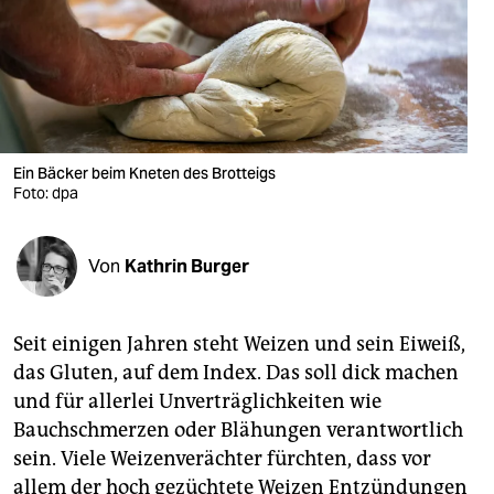
berlin
nord
wahrheit
verlag
Ein Bäcker beim Kneten des Brotteigs
verlag
Foto: dpa
veranstaltungen
Von
Kathrin Burger
shop
fragen & hilfe
Seit einigen Jahren steht Weizen und sein Eiweiß,
unterstützen
das Gluten, auf dem Index. Das soll dick machen
und für allerlei Unverträglichkeiten wie
abo
Bauchschmerzen oder Blähungen verantwortlich
genossenschaft
sein. Viele Weizenverächter fürchten, dass vor
allem der hoch gezüchtete Weizen Entzündungen