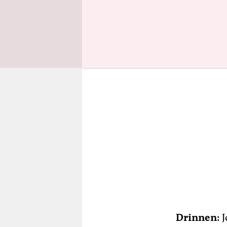
Nachbargru
Drinnen:
J