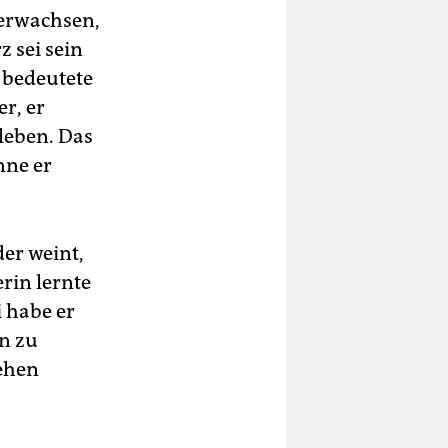
 erwachsen,
 sei sein
 bedeutete
r, er
leben. Das
nne er
der weint,
rin lernte
i habe er
en zu
tehen