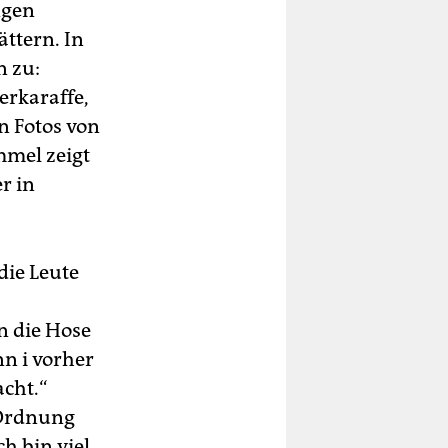
ngen
ttern. In
n zu:
erkaraffe,
n Fotos von
mmel zeigt
r in
die Leute
n die Hose
nn i vorher
acht.“
n Ordnung
ch bin viel