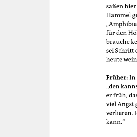
saßen hier
Hammel ges
„Amphibien
für den Hö
brauche ke
sei Schrit
heute wein
Früher:
In 
„den kanns
er früh, da
viel Angst
verlieren. 
kann.“