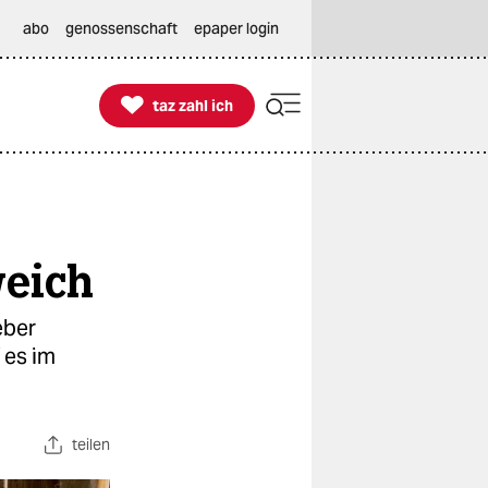
abo
genossenschaft
epaper login

taz zahl ich
taz zahl ich
weich
eber
 es im
teilen