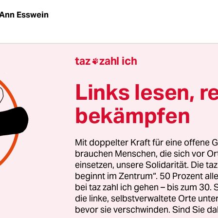
Ann Esswein
 Dann Bauer. Dann Hausmeister. Jetzt im Flow mi
taz
zahl ich

as ist Josef Hammel. Alle nennen ihn Sepp.
Links lesen, r
Durch Pfaffenhofen an der Zusam führt eine
bekämpfen
straße, und die direkt „ins Ried“. Hier, ein paar
des Dorfes, sei man „einfach weg“, sagt Josef Ha
 Nebelfelder, über dem Kopf Stromleitungen. H
Mit doppelter Kraft für eine offene G
auernhaus, Baujahr 1900, im Ortskern. Seine Elt
brauchen Menschen, die sich vor O
einsetzen, unsere Solidarität. Die ta
 im Zweiten Weltkrieg übernommen. Kastanienb
beginnt im Zentrum“. 50 Prozent a
n Grundstück. Es riecht nach Pferdemist. Löwen
bei taz zahl ich gehen – bis zum 30
f zwischen Betonritzen hervor: darauf ein Trakto
die linke, selbstverwaltete Orte unte
bevor sie verschwinden. Sind Sie da
nter den Schuhen. Neben den Zaunpfählen zum