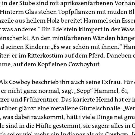
r in der Stube sind mit aprikosenfarbenen Vorhä
interm Glas stehen Topfpflanzen mit müden Blä
zeile aus hellem Holz bereitet Hammel sein Esse
 was anderes.“ Ein Edelstein klimpert in der Wass
h einschenkt. An den mintfarbenen Wänden hänge
d seinen Kindern: „Es war schön mit ihnen.“ Ha
iter: er im Ritterkostüm auf dem Pferd. Daneben e
me, auf dem Kopf einen Cowboyhut.
Als Cowboy beschrieb ihn auch seine Exfrau. Für 
i er nicht ganz normal, sagt „Sepp“ Hammel, 61,
tzer und Frührentner. Das karierte Hemd hat er i
darüber glänzt eine metallene Gürtelschnalle: „We
t, was dabei rauskommt, hätt i viele Dinge net gm
e sind in die Hüfte gestemmt, sie sagen: alles i
ich sei er viel mehr ein Indianer als ein Cowboy: „I