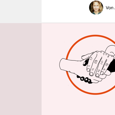
epaper login
Von
Erst Kind.
Pferden. D
Draußen:
Durchfahrts
außerhalb 
Rundherum
in einem B
es mitten
säumen sei
im Innenho
knirscht u