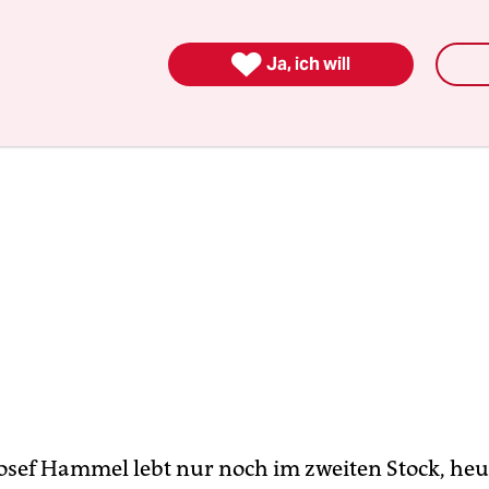
ndstück steht eine Kutsche.

Ja, ich will
osef Hammel lebt nur noch im zweiten Stock, heut