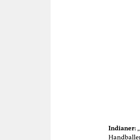
Indianer:
„
Handballen