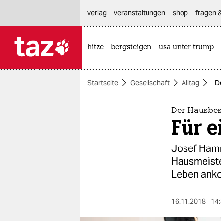
hautnavigation anspringen
hauptinhalt anspringen
footer anspringen
verlag
veranstaltungen
shop
fragen &
hitze
bergsteigen
usa unter trump

taz zahl ich
taz zahl ich
Startseite
Gesellschaft
Alltag
D
themen
politik
Der Hausbe
Für e
öko
Josef Hamm
gesellschaft
Hausmeister
Leben ank
kultur
sport
16.11.2018
14: