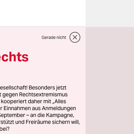
t seinen
Gerade nicht
echts
 Kilometer
mmel:
ammel lebt
esellschaft! Besonders jetzt
ern hatten
rt gegen Rechtsextremismus
z kooperiert daher mit „Alles
äume
ller Einnahmen aus Anmeldungen
zahn lugt
. September – an die Kampagne,
r, der Kies
rstützt und Freiräume sichern will,
bei?