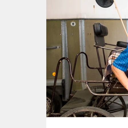
berlin
nord
wahrheit
verlag
verlag
veranstaltungen
shop
fragen & hilfe
unterstützen
abo
genossenschaft