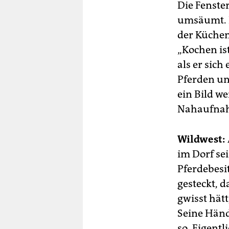
Die Fenste
umsäumt. H
der Küchen
„Kochen ist
als er sic
Pferden un
ein Bild we
Nahaufnah
Wildwest:
im Dorf se
Pferdebesi
gesteckt, 
gwisst hät
Seine Händ
so. Eigentl