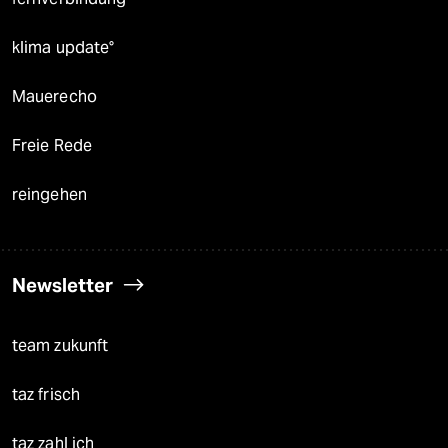
klima update°
Mauerecho
Freie Rede
reingehen
Newsletter
team zukunft
taz frisch
taz zahl ich