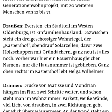
epaper login
Generationenwohnprojekt, mit 20 weiteren
Menschen von 12 bis 71.
Draußen:
Eversten, ein Stadtteil im Westen
Oldenburgs, ist Einfamilienhausland. Dazwischen
steht ein dreigeschossiger Wohnriegel, der
„Kaspers­hof“, obendrauf Solarzellen, davor zwei
Holzschuppen mit Gründächern, ganz neu ist alles
noch. Vorher war hier ein Bauernhaus gleichen
Namens, nur die Hausnummer ist geblieben. Ganz
oben rechts im Kaspershof lebt Helga Wilhelmer.
Drinnen:
Drucke von Matisse und Mondrian
hängen im Flur, zwei Schritte weiter, und schon
steht man im Wohnzimmer. Parkett, weiße Wände,
viel Licht von draußen, in zwei Richtungen geht
der Blick übers Häusermeer. An der Wand steht ein