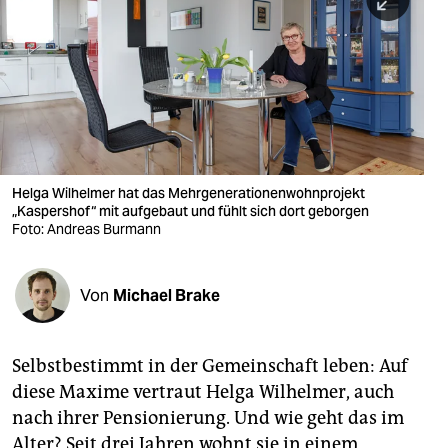
berlin
nord
wahrheit
verlag
verlag
Helga Wilhelmer hat das Mehrgenerationenwohnprojekt
„Kaspershof“ mit aufgebaut und fühlt sich dort geborgen
veranstaltungen
Foto: Andreas Burmann
shop
fragen & hilfe
Von
Michael Brake
unterstützen
Selbstbestimmt in der Gemeinschaft leben: Auf
abo
diese Maxime vertraut Helga Wilhelmer, auch
genossenschaft
nach ihrer Pensionierung. Und wie geht das im
Alter? Seit drei Jahren wohnt sie in einem