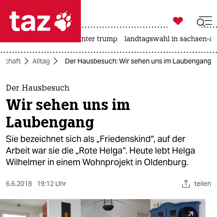

taz zahl ich
nahost-konflikt
usa unter trump
landtagswahl in sachsen-an

taz zahl ich
lschaft
Alltag
Der Hausbesuch: Wir sehen uns im Laubengang
taz zahl ich
themen
Der Hausbesuch
Wir sehen uns im
politik
Laubengang
öko
Sie bezeichnet sich als „Friedenskind“, auf der
Arbeit war sie die „Rote Helga“. Heute lebt Helga
gesellschaft
Wilhelmer in einem Wohnprojekt in Oldenburg.
kultur
6.6.2018
19:12 Uhr
teilen
sport