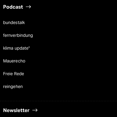
Podcast
bundestalk
fernverbindung
klima update°
Mauerecho
Freie Rede
reingehen
Newsletter