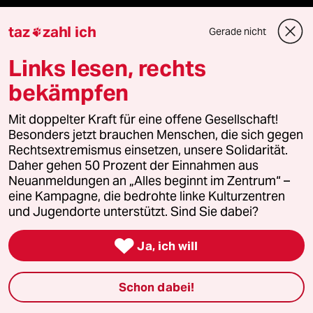
Mehr taz Angebote
taz
zahl ich
Gerade nicht

Links lesen, rechts
Reisen
bekämpfen
Kantine
Mit doppelter Kraft für eine offene Gesellschaft!
Shop
Besonders jetzt brauchen Menschen, die sich gegen
Rechtsextremismus einsetzen, unsere Solidarität.
Anzeigen
Daher gehen 50 Prozent der Einnahmen aus
Neuanmeldungen an „Alles beginnt im Zentrum“ –
eine Kampagne, die bedrohte linke Kulturzentren
und Jugendorte unterstützt. Sind Sie dabei?
Fragen & Hilfe

Ja, ich will
Feedback
Schon dabei!
Aboservice