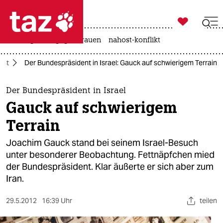

taz zahl ich
hitze
gewalt gegen frauen
nahost-konflikt

taz zahl ich
ost
Der Bundespräsident in Israel: Gauck auf schwierigem Terrain
taz zahl ich
themen
Der Bundespräsident in Israel
Gauck auf schwierigem
politik
Terrain
öko
Joachim Gauck stand bei seinem Israel-Besuch
unter besonderer Beobachtung. Fettnäpfchen mied
gesellschaft
der Bundespräsident. Klar äußerte er sich aber zum
Iran.
kultur
sport
29.5.2012
16:39 Uhr
teilen