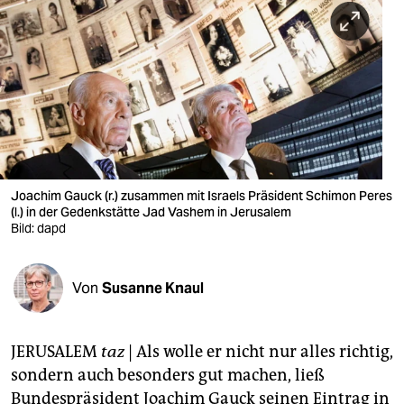
berlin
nord
wahrheit
verlag
verlag
veranstaltungen
Joachim Gauck (r.) zusammen mit Israels Präsident Schimon Peres
(l.) in der Gedenkstätte Jad Vashem in Jerusalem
shop
Bild: dapd
fragen & hilfe
Von
Susanne Knaul
unterstützen
abo
JERUSALEM
taz
| Als wolle er nicht nur alles richtig,
genossenschaft
sondern auch besonders gut machen, ließ
Bundespräsident Joachim Gauck seinen Eintrag in