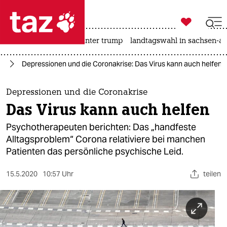

taz zahl ich
nahost-konflikt
usa unter trump
landtagswahl in sachsen-an

taz zahl ich
us
Depressionen und die Coronakrise: Das Virus kann auch helfen
taz zahl ich
themen
Depressionen und die Coronakrise
Das Virus kann auch helfen
politik
Psychotherapeuten berichten: Das „handfeste
öko
Alltagsproblem“ Corona relativiere bei manchen
Patienten das persönliche psychische Leid.
gesellschaft
15.5.2020
10:57 Uhr
teilen
kultur
sport