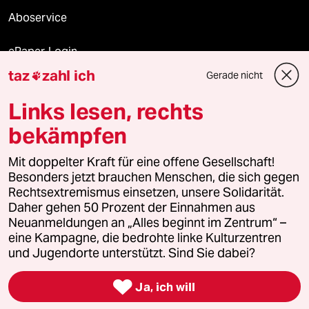
Aboservice
ePaper Login
taz
zahl ich
Gerade nicht

Downloads für Abonnierende
Links lesen, rechts
bekämpfen
© 2026 taz Verlags und Vertriebs GmbH
Alle Rechte vorbehalten. Bei rechtlichen Fragen oder für Genehmigungen
Mit doppelter Kraft für eine offene Gesellschaft!
wenden Sie sich bitte an
lizenzen@taz.de
Besonders jetzt brauchen Menschen, die sich gegen
Rechtsextremismus einsetzen, unsere Solidarität.
Daher gehen 50 Prozent der Einnahmen aus
Feedback
Redaktionsstatut
Kommune-Richtlinien
KI-
Neuanmeldungen an „Alles beginnt im Zentrum“ –
eine Kampagne, die bedrohte linke Kulturzentren
Leitlinie
Informant
Datenschutz
Impressum
AGB
und Jugendorte unterstützt. Sind Sie dabei?
Seitenwende
Einwilligungen widerrufen (Ads)

Ja, ich will