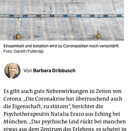
berlin
nord
wahrheit
verlag
Einsamkeit und Isolation wird zu Coronazeiten noch verschärft
verlag
Foto: Gareth Fuller/ap
veranstaltungen
Von
Barbara Dribbusch
shop
fragen & hilfe
Es gibt auch gute Nebenwirkungen in Zeiten von
unterstützen
Corona. „Die Coronakrise hat überraschend auch
die Eigenschaft, zu stützen“, berichtet die
abo
Psychotherapeutin Natalia Erazo aus Eching bei
genossenschaft
München. „Das psychische Leid rückt bei manchen
etwas aus dem Zentrum des Erlebens, es scheint in