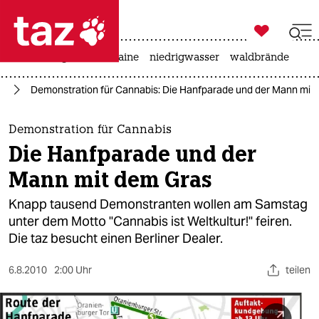

taz zahl ich
hitze
krieg in der ukraine
niedrigwasser
waldbrände

taz zahl ich
in
Demonstration für Cannabis: Die Hanfparade und der Mann mit
taz zahl ich
themen
Demonstration für Cannabis
Die Hanfparade und der
politik
Mann mit dem Gras
öko
Knapp tausend Demonstranten wollen am Samstag
unter dem Motto "Cannabis ist Weltkultur!" feiren.
gesellschaft
Die taz besucht einen Berliner Dealer.
kultur
6.8.2010
2:00 Uhr
teilen
sport