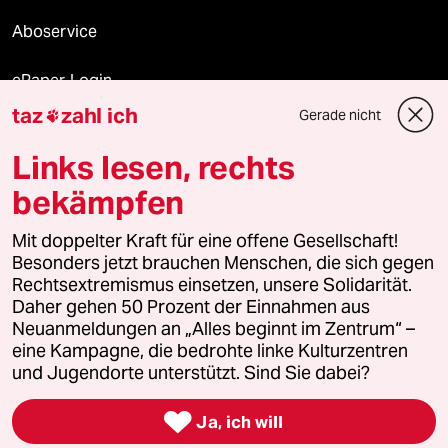
Aboservice
ePaper Login
taz
zahl ich
Gerade nicht

Downloads für Abonnierende
Links lesen, rechts
bekämpfen
© 2026 taz Verlags und Vertriebs GmbH
Alle Rechte vorbehalten. Bei rechtlichen Fragen oder für Genehmigungen
Mit doppelter Kraft für eine offene Gesellschaft!
wenden Sie sich bitte an
lizenzen@taz.de
Besonders jetzt brauchen Menschen, die sich gegen
Rechtsextremismus einsetzen, unsere Solidarität.
Daher gehen 50 Prozent der Einnahmen aus
Feedback
Redaktionsstatut
Kommune-Richtlinien
KI-
Neuanmeldungen an „Alles beginnt im Zentrum“ –
eine Kampagne, die bedrohte linke Kulturzentren
Leitlinie
Informant
Datenschutz
Impressum
AGB
und Jugendorte unterstützt. Sind Sie dabei?
Seitenwende
Einwilligungen widerrufen (Ads)

Ja, ich will