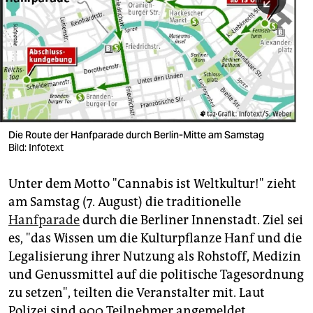
berlin
nord
wahrheit
verlag
verlag
Die Route der Hanfparade durch Berlin-Mitte am Samstag
Bild: Infotext
veranstaltungen
shop
Unter dem Motto "Cannabis ist Weltkultur!" zieht
am Samstag (7. August) die traditionelle
fragen & hilfe
Hanfparade
durch die Berliner Innenstadt. Ziel sei
unterstützen
es, "das Wissen um die Kulturpflanze Hanf und die
Legalisierung ihrer Nutzung als Rohstoff, Medizin
abo
und Genussmittel auf die politische Tagesordnung
genossenschaft
zu setzen", teilten die Veranstalter mit. Laut
Polizei sind 900 Teilnehmer angemeldet.