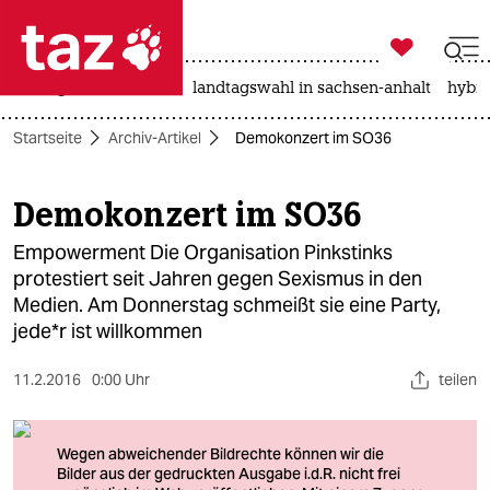

taz zahl ich
niedrigwasser
rente
landtagswahl in sachsen-anhalt
hybri

taz zahl ich
Startseite
Archiv-Artikel
Demokonzert im SO36
taz zahl ich
themen
Demokonzert im SO36
politik
Empowerment Die Organisation Pinkstinks
protestiert seit Jahren gegen Sexismus in den
öko
Medien. Am Donnerstag schmeißt sie eine Party,
jede*r ist willkommen
gesellschaft
11.2.2016
0:00 Uhr
teilen
kultur
sport