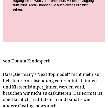
berlin
nord
wahrheit
„Mädchen“ und „Mädels“ hört man ständig bei GNTM, Volljährigkeit
verlag
hin oder her. „Frau“ klingt wohl nicht so lässig
Foto: Bild von Ernst Ludwig Kirchner: Wikipedia
verlag
veranstaltungen
von
Donata Kindesperk
shop
fragen & hilfe
Dass „Germany’s Next Topmodel“ nicht mehr zur
unterstützen
liebsten Fernsehsendung von Feminis­-t_innen
und Klassenkämper_innen werden wird,
abo
brauchen wir nicht zu diskutieren. Das Format ist
oberflächlich, realitätsfern und banal – wie
genossenschaft
andere Castingshows auch.