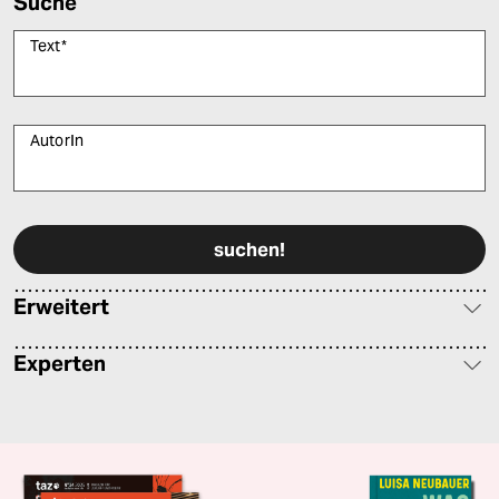
Suche
Text
*
AutorIn
Bitte füllen Sie alle Pflichtfelder (*) aus, um fortfahren zu können.
Erweitert
Experten