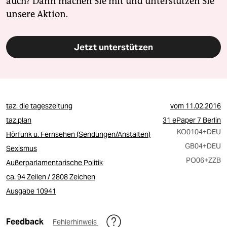
auch? Dann machen Sie mit und unterstützen Sie
unsere Aktion.
Jetzt unterstützen
taz. die tageszeitung
vom
11.02.2016
taz.plan
31 ePaper 7 Berlin
KO0104
+DEU
Hörfunk u. Fernsehen (Sendungen/Anstalten)
GB04
+DEU
Sexismus
PO06
+ZZB
Außerparlamentarische Politik
ca. 94 Zeilen / 2808 Zeichen
Ausgabe 10941
Feedback
Fehlerhinweis