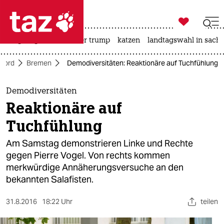

taz zahl ich
bergsteigen
usa unter trump
katzen
landtagswahl in sachs

taz zahl ich
Nord
Bremen
Demodiversitäten: Reaktionäre auf Tuchfühlung
taz zahl ich
themen
Demodiversitäten
Reaktionäre auf
politik
Tuchfühlung
öko
Am Samstag demonstrieren Linke und Rechte
gegen Pierre Vogel. Von rechts kommen
gesellschaft
merkwürdige Annäherungsversuche an den
bekannten Salafisten.
kultur
sport
31.8.2016
18:22 Uhr
teilen