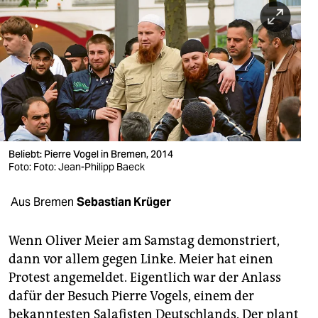
berlin
nord
wahrheit
verlag
verlag
veranstaltungen
Beliebt: Pierre Vogel in Bremen, 2014
Foto: Foto: Jean-Philipp Baeck
shop
Aus Bremen
Sebastian Krüger
fragen & hilfe
unterstützen
Wenn Oliver Meier am Samstag demonstriert,
dann vor allem gegen Linke. Meier hat einen
abo
Protest angemeldet. Eigentlich war der Anlass
genossenschaft
dafür der Besuch Pierre Vogels, einem der
bekanntesten Salafisten Deutschlands. Der plant