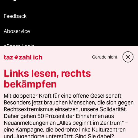
Feedback
Aboservice
ePaper Login
taz
zahl ich
Gerade nicht

Downloads für Abonnierende
Links lesen, rechts
bekämpfen
© 2026 taz Verlags und Vertriebs GmbH
Alle Rechte vorbehalten. Bei rechtlichen Fragen oder für Genehmigungen
Mit doppelter Kraft für eine offene Gesellschaft!
wenden Sie sich bitte an
lizenzen@taz.de
Besonders jetzt brauchen Menschen, die sich gegen
Rechtsextremismus einsetzen, unsere Solidarität.
Daher gehen 50 Prozent der Einnahmen aus
Feedback
Redaktionsstatut
Kommune-Richtlinien
KI-
Neuanmeldungen an „Alles beginnt im Zentrum“ –
eine Kampagne, die bedrohte linke Kulturzentren
Leitlinie
Informant
Datenschutz
Impressum
AGB
und Jugendorte unterstützt. Sind Sie dabei?