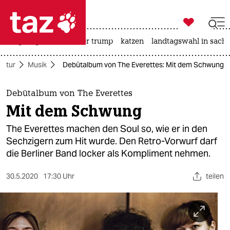

taz zahl ich
bergsteigen
usa unter trump
katzen
landtagswahl in sachs

taz zahl ich
ultur
Musik
Debütalbum von The Everettes: Mit dem Schwung
taz zahl ich
themen
Debütalbum von The Everettes
Mit dem Schwung
politik
The Everettes machen den Soul so, wie er in den
öko
Sechzigern zum Hit wurde. Den Retro-Vorwurf darf
die Berliner Band locker als Kompliment nehmen.
gesellschaft
30.5.2020
17:30 Uhr
teilen
kultur
sport