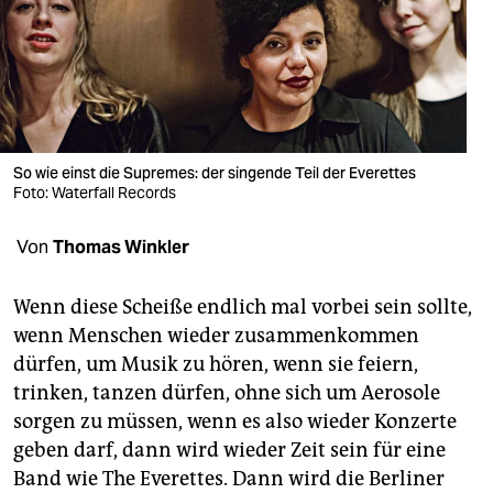
berlin
nord
wahrheit
verlag
So wie einst die Supremes: der singende Teil der Everettes
verlag
Foto: Waterfall Records
veranstaltungen
Von
Thomas Winkler
shop
Wenn diese Scheiße endlich mal vorbei sein sollte,
fragen & hilfe
wenn Menschen wieder zusammenkommen
dürfen, um Musik zu hören, wenn sie feiern,
unterstützen
trinken, tanzen dürfen, ohne sich um Aerosole
abo
sorgen zu müssen, wenn es also wieder Konzerte
geben darf, dann wird wieder Zeit sein für eine
genossenschaft
Band wie The Everettes. Dann wird die Berliner