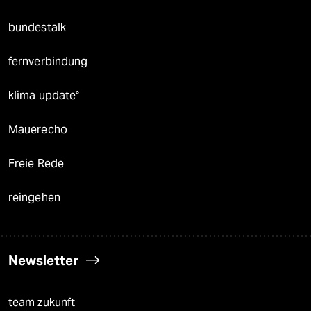
bundestalk
fernverbindung
klima update°
Mauerecho
Freie Rede
reingehen
Newsletter
team zukunft