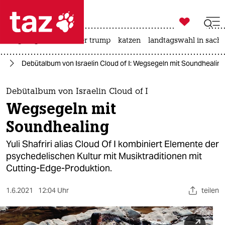

taz zahl ich
bergsteigen
usa unter trump
katzen
landtagswahl in sachs

taz zahl ich
ik
Debütalbum von Israelin Cloud of I: Wegsegeln mit Soundhealing
taz zahl ich
themen
Debütalbum von Israelin Cloud of I
Wegsegeln mit
politik
Soundhealing
öko
Yuli Shafriri alias Cloud Of I kombiniert Elemente der
psychedelischen Kultur mit Musiktraditionen mit
gesellschaft
Cutting-Edge-Produktion.
kultur
1.6.2021
12:04 Uhr
teilen
sport