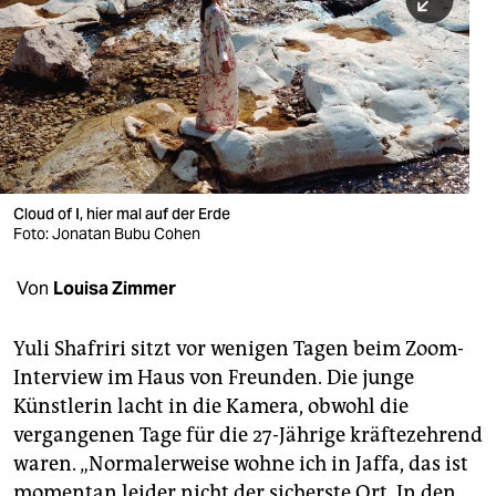
berlin
nord
wahrheit
verlag
verlag
Cloud of I, hier mal auf der Erde
Foto: Jonatan Bubu Cohen
veranstaltungen
shop
Von
Louisa Zimmer
fragen & hilfe
Yuli Shafriri sitzt vor wenigen Tagen beim Zoom-
unterstützen
Interview im Haus von Freunden. Die junge
Künstlerin lacht in die Kamera, obwohl die
abo
vergangenen Tage für die 27-Jährige kräftezehrend
genossenschaft
waren. „Normalerweise wohne ich in Jaffa, das ist
momentan leider nicht der sicherste Ort. In den