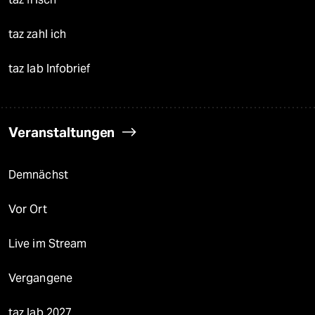
taz zahl ich
taz lab Infobrief
Veranstaltungen
Demnächst
Vor Ort
Live im Stream
Vergangene
taz lab 2027