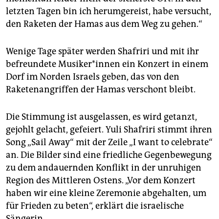
epaper login
letzten Tagen bin ich herumgereist, habe versucht,
den Raketen der Hamas aus dem Weg zu gehen.“
Wenige Tage später werden Shafriri und mit ihr
befreundete Mu­si­ke­r*in­nen ein Konzert in einem
Dorf im Norden Israels geben, das von den
Raketenangriffen der Hamas verschont bleibt.
Die Stimmung ist ausgelassen, es wird getanzt,
gejohlt gelacht, gefeiert. Yuli Shafriri stimmt ihren
Song „Sail Away“ mit der Zeile „I want to cele­brate“
an. Die Bilder sind eine friedliche Gegenbewegung
zu dem andauernden Konflikt in der unruhigen
Region des Mittleren Ostens. „Vor dem Konzert
haben wir eine kleine Zeremonie abgehalten, um
für Frieden zu beten“, erklärt die israelische
Sängerin.