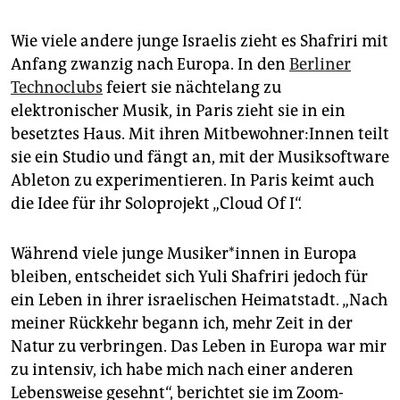
Wie viele andere junge Israelis zieht es Shafriri mit
Anfang zwanzig nach Europa. In den
Berliner
Technoclubs
feiert sie nächtelang zu
elektronischer Musik, in Paris zieht sie in ein
besetztes Haus. Mit ihren Mit­be­woh­ne­r:In­nen teilt
sie ein Studio und fängt an, mit der Musiksoftware
Ableton zu experimentieren. In Paris keimt auch
die Idee für ihr Soloprojekt „Cloud Of I“.
Während viele junge Mu­si­ke­r*in­nen in Europa
bleiben, entscheidet sich Yuli Sha­fri­ri jedoch für
ein Leben in ihrer israelischen Heimatstadt. „Nach
meiner Rückkehr begann ich, mehr Zeit in der
Natur zu verbringen. Das Leben in Europa war mir
zu intensiv, ich habe mich nach einer anderen
Lebensweise gesehnt“, berichtet sie im Zoom-