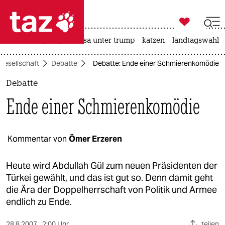

taz zahl ich
hitze
bergsteigen
usa unter trump
katzen
landtagswahl i

taz zahl ich
Gesellschaft
Debatte
Debatte: Ende einer Schmierenkomödie
taz zahl ich
Debatte
themen
Ende einer Schmierenkomödie
politik
öko
Kommentar von
Ömer Erzeren
gesellschaft
Heute wird Abdullah Gül zum neuen Präsidenten der
Türkei gewählt, und das ist gut so. Denn damit geht
kultur
die Ära der Doppelherrschaft von Politik und Armee
endlich zu Ende.
sport
28.8.2007
2:00 Uhr
teilen