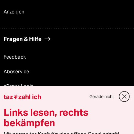
Anzeigen
Fragen & Hilfe
Feedback
Aboservice
ePaper Login
taz
zahl ich
Gerade nicht

Downloads für Abonnierende
Links lesen, rechts
bekämpfen
© 2026 taz Verlags und Vertriebs GmbH
Alle Rechte vorbehalten. Bei rechtlichen Fragen oder für Genehmigungen