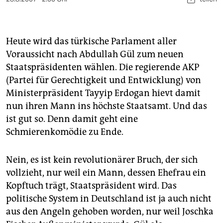
berlin
nord
Heute wird das türkische Parlament aller
wahrheit
Voraussicht nach Abdullah Gül zum neuen
verlag
Staatspräsidenten wählen. Die regierende AKP
(Partei für Gerechtigkeit und Entwicklung) von
verlag
Ministerpräsident Tayyip Erdogan hievt damit
nun ihren Mann ins höchste Staatsamt. Und das
veranstaltungen
ist gut so. Denn damit geht eine
shop
Schmierenkomödie zu Ende.
fragen & hilfe
Nein, es ist kein revolutionärer Bruch, der sich
unterstützen
vollzieht, nur weil ein Mann, dessen Ehefrau ein
Kopftuch trägt, Staatspräsident wird. Das
abo
politische System in Deutschland ist ja auch nicht
genossenschaft
aus den Angeln gehoben worden, nur weil Joschka