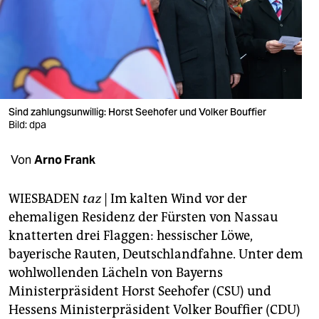
berlin
nord
wahrheit
verlag
Sind zahlungsunwillig: Horst Seehofer und Volker Bouffier
verlag
Bild: dpa
veranstaltungen
Von
Arno Frank
shop
WIESBADEN
taz
| Im kalten Wind vor der
fragen & hilfe
ehemaligen Residenz der Fürsten von Nassau
knatterten drei Flaggen: hessischer Löwe,
unterstützen
bayerische Rauten, Deutschlandfahne. Unter dem
abo
wohlwollenden Lächeln von Bayerns
Ministerpräsident Horst Seehofer (CSU) und
genossenschaft
Hessens Ministerpräsident Volker Bouffier (CDU)