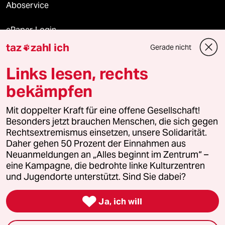
Aboservice
ePaper Login
taz
zahl ich
Gerade nicht

Downloads für Abonnierende
Links lesen, rechts
bekämpfen
© 2026 taz Verlags und Vertriebs GmbH
Mit doppelter Kraft für eine offene Gesellschaft!
Alle Rechte vorbehalten. Bei rechtlichen Fragen oder für Genehmigungen
wenden Sie sich bitte an
lizenzen@taz.de
Besonders jetzt brauchen Menschen, die sich gegen
Rechtsextremismus einsetzen, unsere Solidarität.
Daher gehen 50 Prozent der Einnahmen aus
Feedback
Redaktionsstatut
Kommune-Richtlinien
KI-
Neuanmeldungen an „Alles beginnt im Zentrum“ –
eine Kampagne, die bedrohte linke Kulturzentren
Leitlinie
Informant
Datenschutz
Impressum
AGB
und Jugendorte unterstützt. Sind Sie dabei?
Seitenwende
Einwilligungen widerrufen (Ads)

Ja, ich will