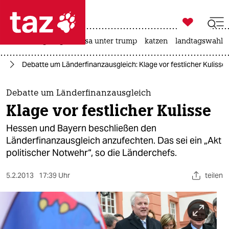

taz zahl ich
hitze
bergsteigen
usa unter trump
katzen
landtagswahl i

taz zahl ich
nd
Debatte um Länderfinanzausgleich: Klage vor festlicher Kulisse
taz zahl ich
themen
Debatte um Länderfinanzausgleich
Klage vor festlicher Kulisse
politik
Hessen und Bayern beschließen den
öko
Länderfinanzausgleich anzufechten. Das sei ein „Akt
politischer Notwehr“, so die Länderchefs.
gesellschaft
5.2.2013
17:39 Uhr
teilen
kultur
sport