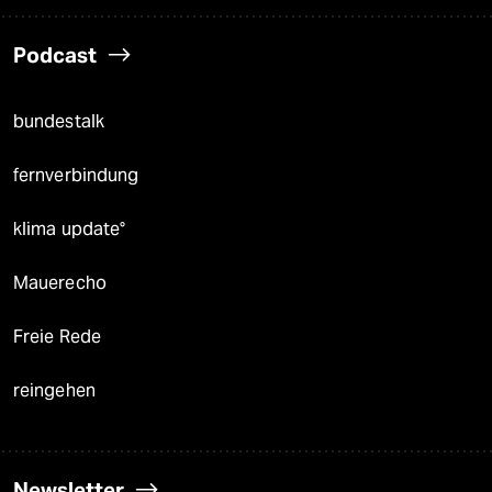
Podcast
bundestalk
fernverbindung
klima update°
Mauerecho
Freie Rede
reingehen
Newsletter