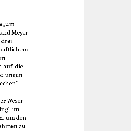
he „um
s und Meyer
 drei
haftlichem
rn
h auf, die
tiefungen
echen“.
der Weser
ing“ im
en, um den
rnehmen zu