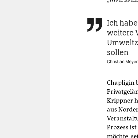
Ich habe

weitere 
Umweltzi
sollen
Christian Meyer
Chapligin 
Privatgelän
Krippner h
aus Norden
Veranstalt
Prozess is
möchte, set