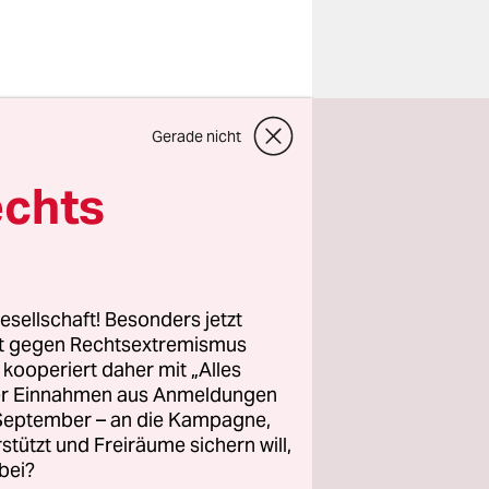
ie Schiffe
Gerade nicht
sächsischen
er
echts
s“ das
is zu 11,90
esellschaft! Besonders jetzt
rt gegen Rechtsextremismus
z kooperiert daher mit „Alles
ller Einnahmen aus Anmeldungen
. September – an die Kampagne,
rstützt und Freiräume sichern will,
bei?