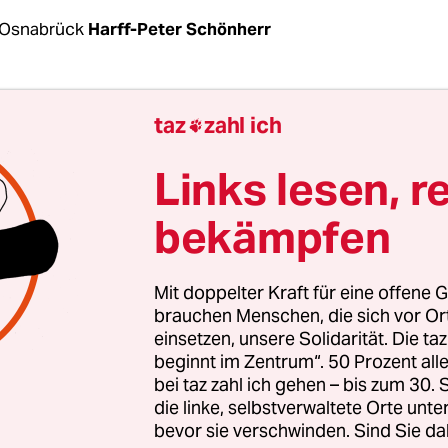
 Osnabrück
Harff-Peter Schönherr
ie tief im Binnenland liegen, tun dem Fluss, der d
taz
zahl ich

ingt, meist nicht gut. Das ist auch in der nieder
Brake der Fall, an der Weser, mehr als 25 Kilomet
Links lesen, r
ts gelegen.
bekämpfen
 des dortigen Hafens ist mit „Niedersachsen Port
sachsen, Betreiber die J. Müller Gruppe. Schiffe b
Mit doppelter Kraft für eine offene G
 können Brake erreichen. Geht es nach dem
brauchen Menschen, die sich vor O
einsetzen, unsere Solidarität. Die ta
ehrswegeplan 2030 (BVWP), sollen es künftig 90
beginnt im Zentrum“. 50 Prozent a
 mehr sein.
bei taz zahl ich gehen – bis zum 30
die linke, selbstverwaltete Orte unte
bevor sie verschwinden. Sind Sie da