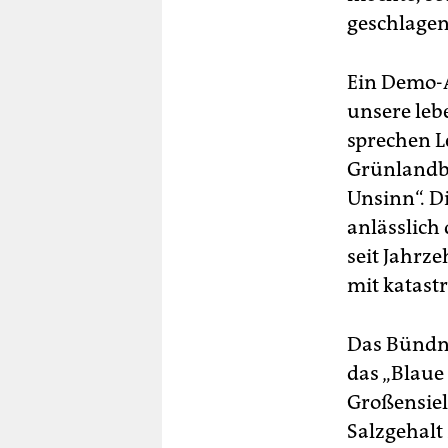
geschlagen
Ein Demo-A
unsere leb
sprechen L
Grünlandba
Unsinn“. 
anlässlich 
seit Jahrz
mit katast
Das Bündni
das „Blaue
Großensiel
Salzgehalt