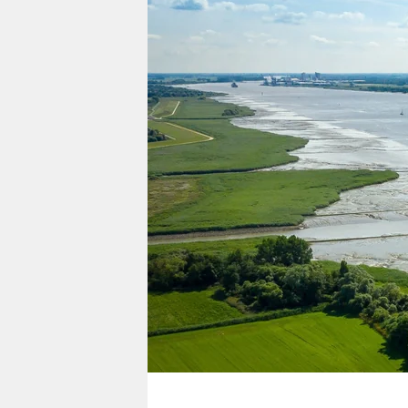
berlin
nord
wahrheit
verlag
verlag
veranstaltungen
shop
fragen & hilfe
unterstützen
abo
genossenschaft