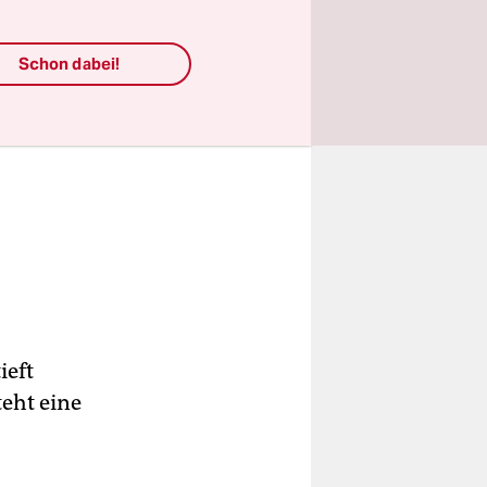
Schon dabei!
ieft
teht eine