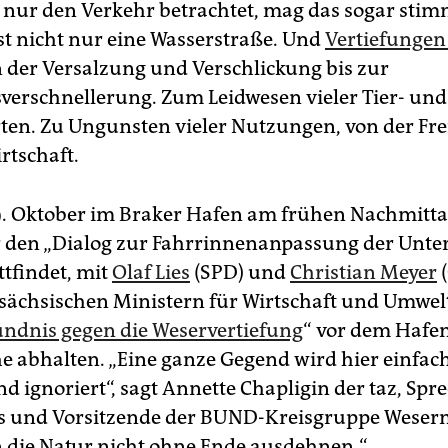
ur den Verkehr betrachtet, mag das sogar stim
st nicht nur eine Wasserstraße. Und
Vertiefungen
n der Versalzung und Verschlickung bis zur
erschnellerung. Zum Leidwesen vieler Tier- und
ten. Zu Ungunsten vieler Nutzungen, von der Frei
rtschaft.
 Oktober im Braker Hafen am frühen Nachmitta
r den „Dialog zur Fahrrinnenanpassung der Unte
ttfindet, mit
Olaf Lies
(SPD) und
Christian Meyer
(
sächsischen Ministern für Wirtschaft und Umwelt
ndnis gegen die Weservertiefung
“ vor dem Hafen
abhalten. „Eine ganze Gegend wird hier einfach
d ignoriert“, sagt Annette Chapligin der taz, Spr
s und Vorsitzende der BUND-Kreisgruppe Weser
die Natur nicht ohne Ende ausdehnen.“