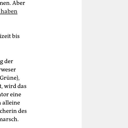
men. Aber
 haben
zeit bis
g der
rweser
Grüne),
, wird das
tor eine
 alleine
echerin des
marsch.