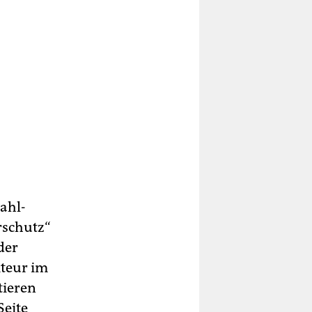
tahl-
rschutz“
der
kteur im
tieren
Seite