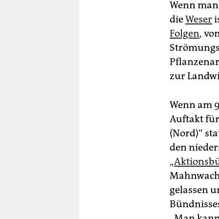
Wenn man n
die
Weser
i
Folgen
, vo
Strömungsv
Pflanzenar
zur Landwi
Wenn am 9.
Auftakt fü
(Nord)“ sta
den nieder
„
Aktionsbü
Mahnwache 
gelassen un
Bündnisse
„Man kann 