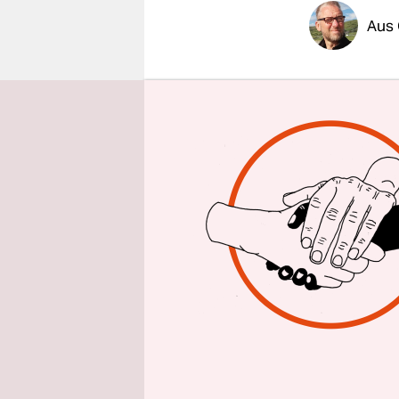
epaper login
Aus
Seehäfen, d
zu ihnen br
Kleinstadt 
landeinwär
Eigentümer
Land Nieder
m Tiefgang
Bundesverk
Zentimeter