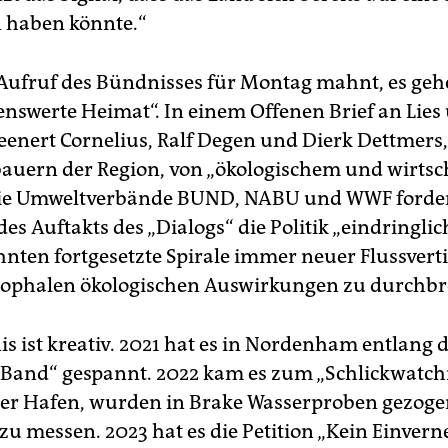
 haben könnte.“
ufruf des Bündnisses für Montag mahnt, es ge
enswerte Heimat“. In einem Offenen Brief an Lie
eenert Cornelius, Ralf Degen und Dierk Dettmers,
uern der Region, von „ökologischem und wirtsc
Die Umweltverbände BUND, NABU und WWF forde
des Auftakts des „Dialogs“ die Politik „eindringlic
ehnten fortgesetzte Spirale immer neuer Flussver
rophalen ökologischen Auswirkungen zu durchbr
s ist kreativ. 2021 hat es in Nordenham entlang 
 Band“ gespannt. 2022 kam es zum „Schlickwatch
er Hafen, wurden in Brake Wasserproben gezog
 zu messen. 2023 hat es die Petition „Kein Einve