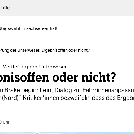
 hilfe
dtagswahl in sachsen-anhalt
efung der Unterweser: Ergebnisoffen oder nicht?
r Vertiefung der Unterweser
nisoffen oder nicht?
n Brake beginnt ein „Dialog zur Fahrrinnenanpass
(Nord)“. Kri­ti­ke­r*in­nen bezweifeln, dass das Erge
0 Uhr