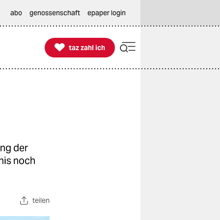
abo
genossenschaft
epaper login

taz zahl ich
taz zahl ich
ung der
bnis noch
teilen