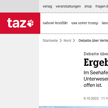
hautnavigation anspringen
hauptinhalt anspringen
footer anspringen
verlag
veranstaltungen
shop
fragen &
nahost-konflikt
usa unter trump
lan

taz zahl ich
taz zahl ich
Startseite
Nord
Debatte über Verti
themen
politik
Debatte übe
Ergeb
öko
Im Seehafe
gesellschaft
Unterweser 
offen ist.
kultur
sport
9.10.2023
11:1