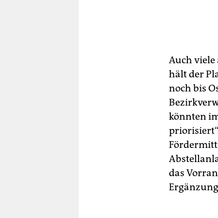
Auch viele
hält der P
noch bis O
Bezirkver
könnten i
priorisier
Fördermitt
Abstellanl
das Vorrang
Ergänzungsn