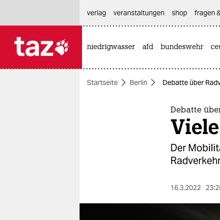
hautnavigation anspringen
hauptinhalt anspringen
footer anspringen
verlag
veranstaltungen
shop
fragen &
niedrigwasser
afd
bundeswehr
ce

taz zahl ich
taz zahl ich
Startseite
Berlin
Debatte über Radve
themen
politik
Debatte übe
Viele
öko
Der Mobili
gesellschaft
Radverkehr
kultur
16.3.2022
23:2
sport