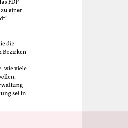
das FDP-
 zu einer
dt“
ie die
 Bezirken
 wie viele
wollen,
erwaltung
ung sei in