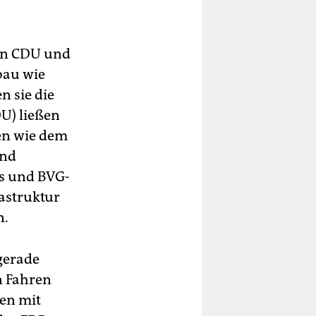
nen CDU und
bau wie
n sie die
U) ließen
ken wie dem
end
os und BVG-
rastruktur
n.
gerade
n Fahren
hen mit