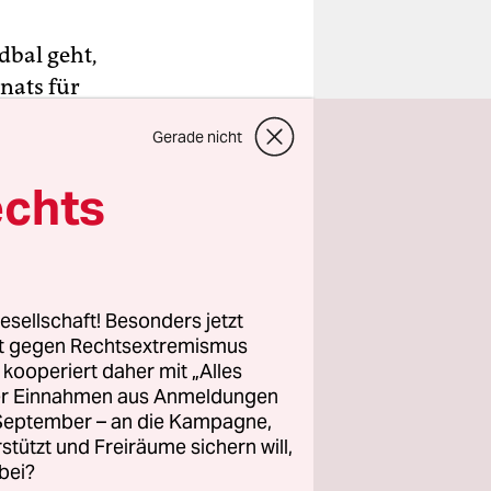
dbal geht,
nats für
ziele beim
Gerade nicht
reden, vor
iedbal, die
echts
rten die
malige
rer
esellschaft! Besonders jetzt
rt gegen Rechtsextremismus
z kooperiert daher mit „Alles
ller Einnahmen aus Anmeldungen
k definiert
. September – an die Kampagne,
etz mit
rstützt und Freiräume sichern will,
on als
bei?