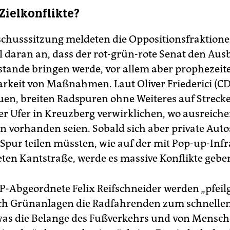
Zielkonflikte?
schusssitzung meldeten die Oppositionsfraktio
l daran an, dass der rot-grün-rote Senat den Aus
stande bringen werde, vor allem aber prophezeite
rkeit von Maßnahmen. Laut Oliver Friederici (CD
euen, breiten Radspuren ohne Weiteres auf Strec
r Ufer in Kreuzberg verwirklichen, wo ausreich
 vorhanden seien. Sobald sich aber private Aut
 Spur teilen müssten, wie auf der mit Pop-up-Inf
eten Kantstraße, werde es massive Konflikte gebe
P-Abgeordnete Felix Reifschneider werden „pfeil
ch Grünanlagen die Radfahrenden zum schnelle
 was die Belange des Fußverkehrs und von Mensc