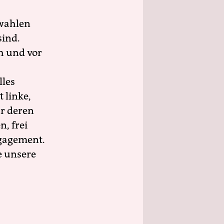
wahlen
sind.
h und vor
lles
 linke,
ür deren
n, frei
ngagement.
e unsere