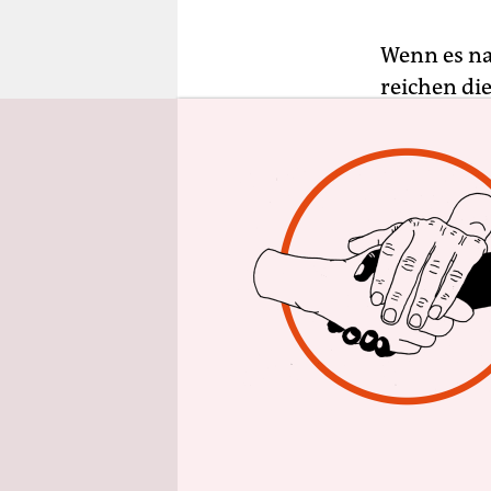
epaper login
Wenn es na
reichen di
2022/23 mö
Radverkehr
allem auch 
gerade ers
Mobilitäts
Fraktionen
Verkehrsse
Amtszeit i
Das mit ei
unter ande
einer Gesa