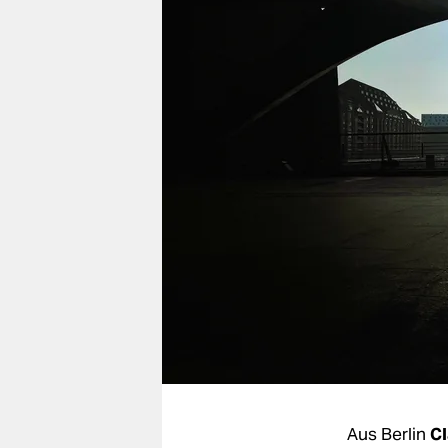
berlin
nord
wahrheit
verlag
verlag
veranstaltungen
shop
fragen & hilfe
unterstützen
abo
genossenschaft
Aus Berlin
Cl