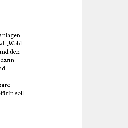
lanlagen
al. „Wohl
 und den
 dann
nd
bare
ärin soll