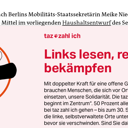
ch Berlins Mobilitäts-Staatssekretärin Meike Nie
e Mittel im vorliegenden
Haushaltsentwurf
des Se
glicherweise nicht, um die notwendigen Ausbau
taz
zahl ich

 zu erreichen. „Da müssen wir noch mal drüber 
was die Ausstattung der Bezirke angeht“, sagte N
Links lesen, r
t ihren Job angetreten hat, am Mittwoch im
bekämpfen
ausschuss des Abgeordnetenhauses. Dort diskutie
 erstmals über den Radverkehrsplan, den die da
natorin Regine Günther (Grüne) kurz vor Ende ih
Mit doppelter Kraft für eine offene G
m vergangenen November vorgelegt hatte.
brauchen Menschen, die sich vor O
einsetzen, unsere Solidarität. Die ta
beginnt im Zentrum“. 50 Prozent a
nem guten Jahr Verspätung fertiggestellte Planwer
bei taz zahl ich gehen – bis zum 30
rem das künftige gesamtstädtische Radverkehrsn
die linke, selbstverwaltete Orte unte
mtlänge von 2.371 Kilometern – 865 Kilometer dav
bevor sie verschwinden. Sind Sie da