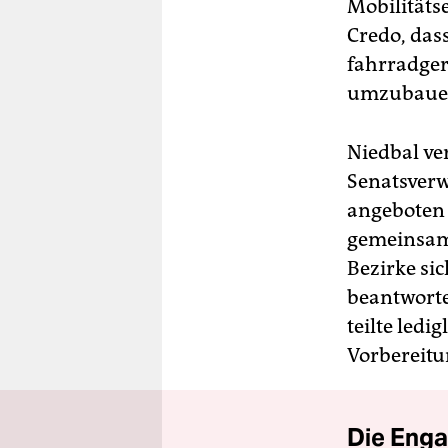
Mobilitäts
Credo, dass
fahrradger
umzubaue
Niedbal ver
Senatsver
angeboten 
gemeinsam 
Bezirke sic
beantworte
teilte ledi
Vorbereitun
Die Enga