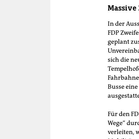
Massive 
In der Aus
FDP Zweife
geplant zu
Unvereinba
sich die n
Tempelhofe
Fahrbahnen
Busse eine
ausgestatt
Für den FD
Wege“ dur
verleiten,