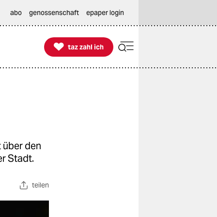
abo
genossenschaft
epaper login

taz zahl ich
taz zahl ich
 über den
r Stadt.
teilen