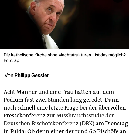
berlin
nord
wahrheit
verlag
verlag
Die katholische Kirche ohne Machtstrukturen – ist das möglich?
Foto: ap
veranstaltungen
Von
Philipp Gessler
shop
fragen & hilfe
Acht Männer und eine Frau hatten auf dem
Podium fast zwei Stunden lang geredet. Dann
unterstützen
noch schnell eine letzte Frage bei der übervollen
abo
Pressekonferenz zur
Missbrauchsstudie der
Deutschen Bischofskonferenz (DBK)
am Dienstag
genossenschaft
in Fulda: Ob denn einer der rund 60 Bischöfe an