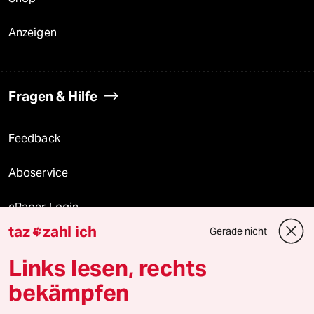
Anzeigen
Fragen & Hilfe
Feedback
Aboservice
ePaper Login
taz
zahl ich
Gerade nicht

Downloads für Abonnierende
Links lesen, rechts
bekämpfen
© 2026 taz Verlags und Vertriebs GmbH