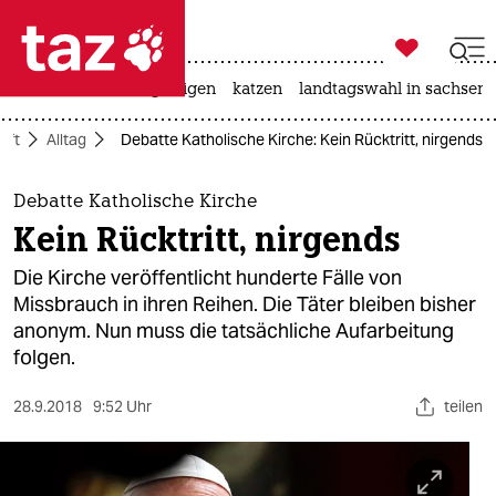

taz zahl ich
ceuta
hitze
bergsteigen
katzen
landtagswahl in sachsen-

taz zahl ich
aft
Alltag
Debatte Katholische Kirche: Kein Rücktritt, nirgends
taz zahl ich
themen
Debatte Katholische Kirche
Kein Rücktritt, nirgends
politik
Die Kirche veröffentlicht hunderte Fälle von
öko
Missbrauch in ihren Reihen. Die Täter bleiben bisher
anonym. Nun muss die tatsächliche Aufarbeitung
gesellschaft
folgen.
kultur
28.9.2018
9:52 Uhr
teilen
sport