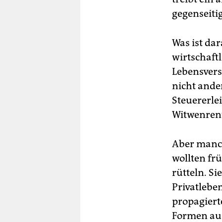
gegenseiti
Was ist da
wirtschaft
Lebensvers
nicht ande
Steuererle
Witwenren
Aber manche
wollten frü
rütteln. S
Privatleben
propagiert
Formen aus