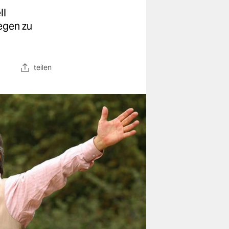
ll
egen zu
teilen