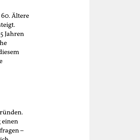
60. Ältere
teigt.
5 Jahren
che
 diesem
e
Gründen.
 einen
fragen –
sich