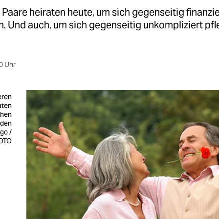
e Paare heiraten heute, um sich gegenseitig finanzie
. Und auch, um sich gegenseitig unkompliziert pfl
0 Uhr
teren
aten
chen
nden
ago /
OTO