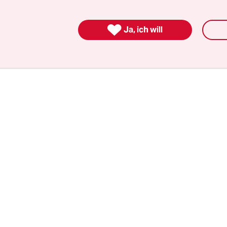
 profan und zackig. Keine Ringe, kein Brimbori
ssen mit den erwachsenen Kindern – das war’s.

Ja, ich will