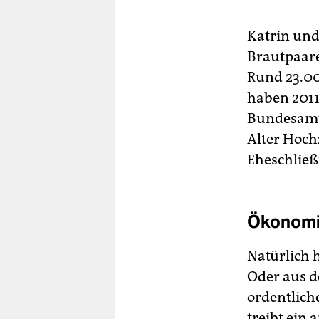
Katrin und
Brautpaare
Rund 23.00
haben 2011 
Bundesamt 
Alter Hochz
Eheschlie
Ökonomi
Natürlich 
Oder aus 
ordentlich
treibt ein 