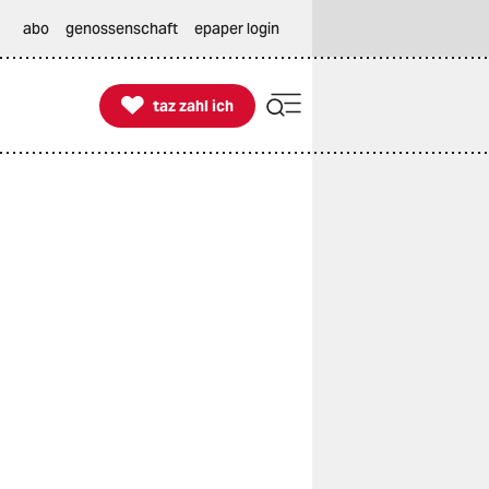
abo
genossenschaft
epaper login

taz zahl ich
taz zahl ich