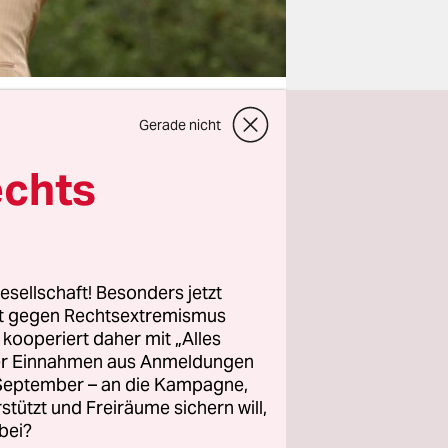
Gerade nicht
echts
it über 20
hne aus
 gekauft.
ieht Katrin
h Ja zu ihr
esellschaft! Besonders jetzt
rt gegen Rechtsextremismus
z kooperiert daher mit „Alles
ller Einnahmen aus Anmeldungen
, als sich
. September – an die Kampagne,
rstützt und Freiräume sichern will,
ren. Vor
bei?
n