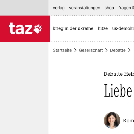
hautnavigation anspringen
hauptinhalt anspringen
footer anspringen
verlag
veranstaltungen
shop
fragen &
krieg in der ukraine
hitze
us-demokr

taz zahl ich
taz zahl ich
Startseite
Gesellschaft
Debatte
themen
politik
Debatte Heir
öko
Liebe
gesellschaft
kultur
Kom
sport