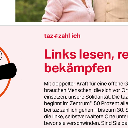
taz
zahl ich

Links lesen, r
in will, dass Robert sie heiratet. Die beiden sind se
ren ein Paar. Sie haben gemeinsam seine zwei Sö
bekämpfen
ter Ehe großgezogen und eine Eigentumswohnung
 Brauchen wir nicht! Sagten sie mal. Aber jetzt s
 jetzt hätte sie es gern, wenn Robert auch rechtlic
Mit doppelter Kraft für eine offene G
brauchen Menschen, die sich vor O
einsetzen, unsere Solidarität. Die ta
beginnt im Zentrum“. 50 Prozent a
a und Bernhard lag jahrzehntelang nichts ferner
bei taz zahl ich gehen – bis zum 30
die linke, selbstverwaltete Orte unte
Standesbeamten ewige Liebe und Treue zu schwö
bevor sie verschwinden. Sind Sie da
en sie sich doch getraut: an einem gewöhnliche