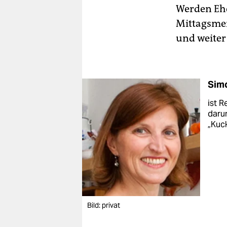
Werden Ehe
Mittagsmen
und weiter
Sim
ist R
darun
„Kuck
Bild: privat