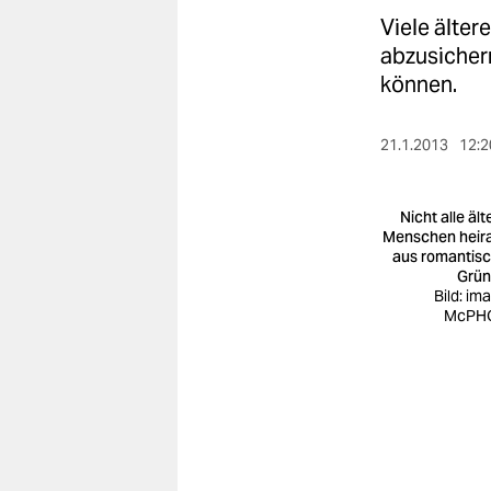
berlin
Viele älter
nord
abzusichern
können.
wahrheit
verlag
21.1.2013
12:2
verlag
Nicht alle äl
veranstaltungen
Menschen heir
aus romantis
Grü
shop
Bild: im
McPH
fragen & hilfe
unterstützen
abo
genossenschaft