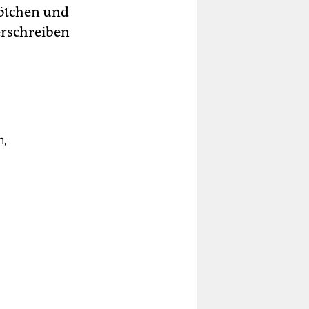
rötchen und
erschreiben
n,