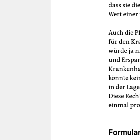
dass sie d
Wert einer
Auch die P
für den Kr
würde ja n
und Erspar
Krankenhau
könnte kei
in der Lage
Diese Rech
einmal pro
Formula