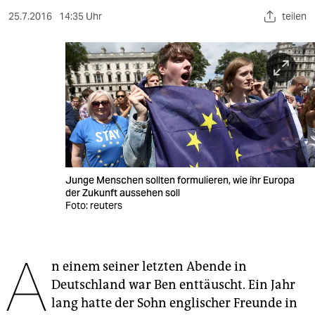
berlin
25.7.2016
14:35 Uhr
teilen
nord
wahrheit
verlag
verlag
veranstaltungen
shop
Junge Menschen sollten formulieren, wie ihr Europa
der Zukunft aussehen soll
Foto: reuters
fragen & hilfe
unterstützen
A
abo
n einem seiner letzten Abende in
Deutschland war Ben enttäuscht. Ein Jahr
genossenschaft
lang hatte der Sohn englischer Freunde in