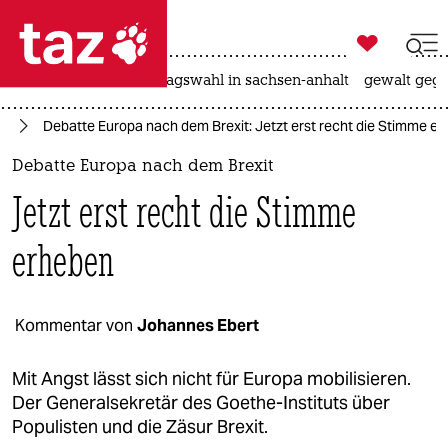

taz zahl ich
nahost-konflikt
landtagswahl in sachsen-anhalt
gewalt gege

taz zahl ich
it
Debatte Europa nach dem Brexit: Jetzt erst recht die Stimme e
taz zahl ich
Debatte Europa nach dem Brexit
themen
Jetzt erst recht die Stimme
politik
erheben
öko
gesellschaft
Kommentar von
Johannes Ebert
kultur
Mit Angst lässt sich nicht für Europa mobilisieren.
Der Generalsekretär des Goethe-Instituts über
sport
Populisten und die Zäsur Brexit.