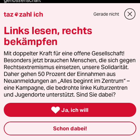
genossenschaft
taz
zahl ich
Gerade nicht

taz zahl ich
Links lesen, rechts
recherchefonds ausland
bekämpfen
panterstiftung
Mit doppelter Kraft für eine offene Gesellschaft!
Besonders jetzt brauchen Menschen, die sich gegen
panterpreis 2026
Rechtsextremismus einsetzen, unsere Solidarität.
Daher gehen 50 Prozent der Einnahmen aus
Neuanmeldungen an „Alles beginnt im Zentrum“ –
eine Kampagne, die bedrohte linke Kulturzentren
Podcast
und Jugendorte unterstützt. Sind Sie dabei?

bundestalk
Ja, ich will
fernverbindung
Schon dabei!
klima update°