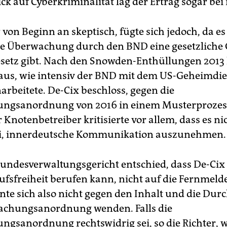
ck auf Cyberkriminalität lag der Ertrag sogar bei 
von Beginn an skeptisch, fügte sich jedoch, da es 
he Überwachung durch den BND eine gesetzliche
setz gibt. Nach den Snowden-Enthüllungen 201
aus, wie intensiv der BND mit dem US-Geheimdi
beitete. De-Cix beschloss, gegen die
ngsanordnung von 2016 in einem Musterprozes
 Knotenbetreiber kritisierte vor allem, dass es ni
ei, innerdeutsche Kommunikation auszunehmen.
undesverwaltungsgericht entschied, dass De-Cix 
ufsfreiheit berufen kann, nicht auf die Fernmelde
nte sich also nicht gegen den Inhalt und die Du
achungsanordnung wenden. Falls die
gsanordnung rechtswidrig sei, so die Richter, 