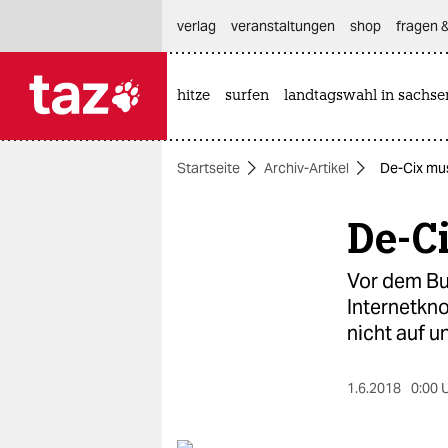
hautnavigation anspringen
hauptinhalt anspringen
footer anspringen
verlag
veranstaltungen
shop
fragen &
hitze
surfen
landtagswahl in sachse

taz zahl ich
taz zahl ich
Startseite
Archiv-Artikel
De-Cix mu
themen
De-C
politik
öko
Vor dem Bu
Internetkn
gesellschaft
nicht auf u
kultur
1.6.2018
0:00 
sport