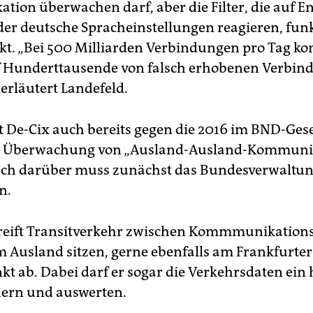
ion überwachen darf, aber die Filter, die auf 
oder deutsche Spracheinstellungen reagieren, fun
ekt. „Bei 500 Milliarden Verbindungen pro Tag 
f Hunderttausende von falsch erhobenen Verbi
 erläutert Landefeld.
at De-Cix auch bereits gegen die 2016 im BND-Ges
rte Überwachung von „Ausland-Ausland-Kommuni
uch darüber muss zunächst das Bundesverwaltun
n.
reift Transitverkehr zwischen Kommmunikations
im Ausland sitzen, gerne ebenfalls am Frankfurter
t ab. Dabei darf er sogar die Verkehrsdaten ein 
hern und auswerten.