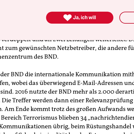
 hundert Prozent („full take“).

Ja, ich will
funktioniert die Überwachung so, dass De-Cix in
rum einen „Splitter“ in die Glasfaserkabel einbau
 verdoppelt und an zwei Leitungen weiterleitet. D
ht zum gewünschten Netzbetreiber, die andere fü
henzentrum des BND.
rt der BND die internationale Kommunikation mith
fen, wobei das überwiegend E-Mail-Adressen un
nd. 2016 nutzte der BND mehr als 2.000 derart
. Die Treffer werden dann einer Relevanzprüfung
n. Am Ende kommt trotz des großen Aufwands w
 Bereich Terrorismus blieben 34 „nachrichtendie
 Kommunikationen übrig, beim Rüstungshandel 