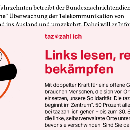
 Jahrzehnten betreibt der Bundesnachrichtendien
sche“ Überwachung der Telekommunikation von
d ins Ausland und umgekehrt. Dabei will er Inf
lder gewinnen. Ursprünglich ging es darum,
taz
zahl ich

ereitungen des Ostblocks möglichst frühzeitig z
geht es vor allem um Terrorismus und illegalen
Links lesen, r
andel.
bekämpfen
iff der BND Informationen direkt bei De-Cix ab,
fkommen wichtigsten Internetknoten der Welt. E
Mit doppelter Kraft für eine offene G
brauchen Menschen, die sich vor O
tzbetreiber sind dort angeschlossen. Diese werd
einsetzen, unsere Solidarität. Die ta
 überwacht. Vielmehr wählt das Innenministerium
beginnt im Zentrum“. 50 Prozent a
reiber für die Nachrichtendienste relevant sind. 
bei taz zahl ich gehen – bis zum 30
us dieser Liste wählt der BND dann eine Handvoll
die linke, selbstverwaltete Orte unte
bevor sie verschwinden. Sind Sie da
ber aus, deren Kommunikation tatsächlich überw