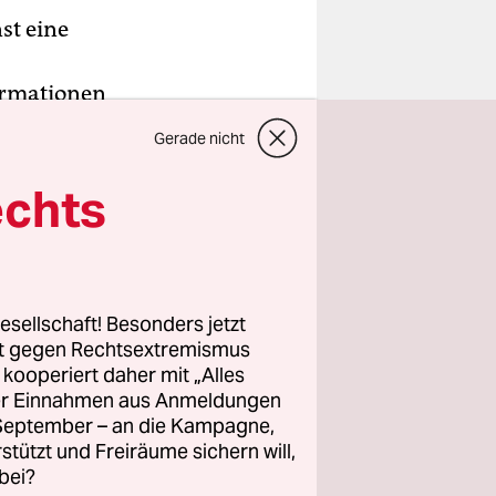
st eine
ormationen
Gerade nicht
u erkennen.
echts
 dem nach
inige
esellschaft! Besonders jetzt
rt gegen Rechtsextremismus
en aber
z kooperiert daher mit „Alles
 aus,
ller Einnahmen aus Anmeldungen
2016 waren
. September – an die Kampagne,
rstützt und Freiräume sichern will,
bei?
acht wird,