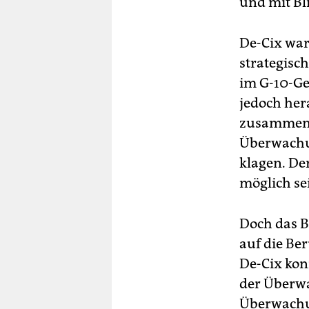
und mit Bli
De-Cix war 
strategisc
im G-10-Ge
jedoch her
zusammenar
Überwachu
klagen. Der
möglich s
Doch das B
auf die Ber
De-Cix kon
der Überw
Überwachun