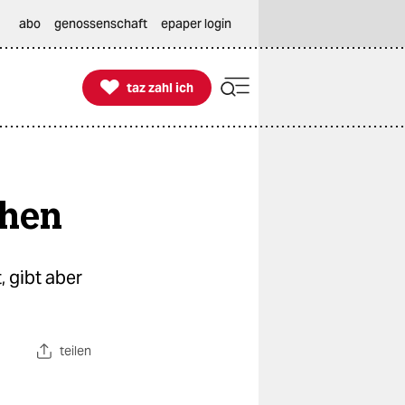
abo
genossenschaft
epaper login

taz zahl ich
taz zahl ich
chen
 gibt aber
teilen