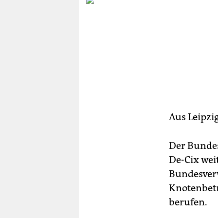
berlin
nord
wahrheit
verlag
verlag
veranstaltungen
Aus Leipzi
shop
fragen & hilfe
Der Bundes
De-Cix wei
unterstützen
Bundesverw
abo
Knotenbetr
genossenschaft
berufen.