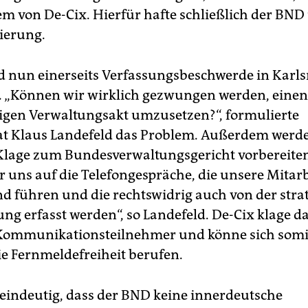
em von De-Cix. Hierfür hafte schließlich der BND
ierung.
d nun einerseits Verfassungsbeschwerde in Karls
. „Können wir wirklich gezwungen werden, einen
igen Verwaltungsakt umzusetzen?“, formulierte
at Klaus Landefeld das Problem. Außerdem werd
Klage zum Bundesverwaltungsgericht vorbereite
r uns auf die Telefongespräche, die unsere Mitarb
d führen und die rechtswidrig auch von der stra
g erfasst werden“, so Landefeld. ­De-Cix klage d
Kommunikationsteilnehmer und könne sich somit
ie Fernmeldefreiheit berufen.
r eindeutig, dass der BND keine innerdeutsche