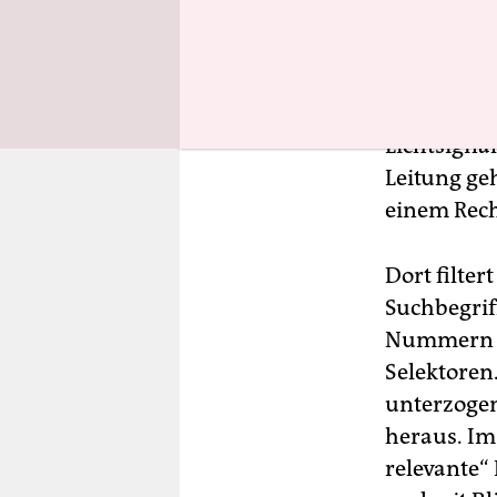
nun aber zu
Technisch 
Rechenzent
Lichtsignal
Leitung ge
einem Rec
Dort filte
Suchbegrif
Nummern si
Selektoren
unterzoge
heraus. Im
relevante“