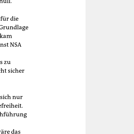
null.
für die
 Grundlage
3 kam
enst NSA
s zu
cht sicher
sich nur
freiheit.
rchführung
wäre das