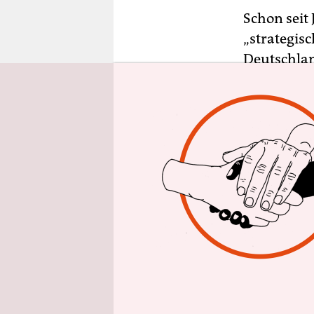
epaper login
Schon seit
„strategi
Deutschlan
für Lagebi
Kriegsvorb
Seit 1994 
Rüstungsh
Ab 2009 gr
Verkehrsau
hundert Ne
nicht alle
welche Bet
dies 47. A
Netzbetrei