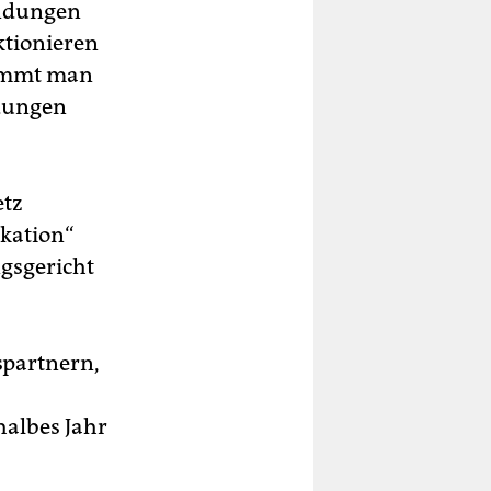
Endungen
ktionieren
kommt man
ndungen
etz
kation“
gsgericht
partnern,
halbes Jahr