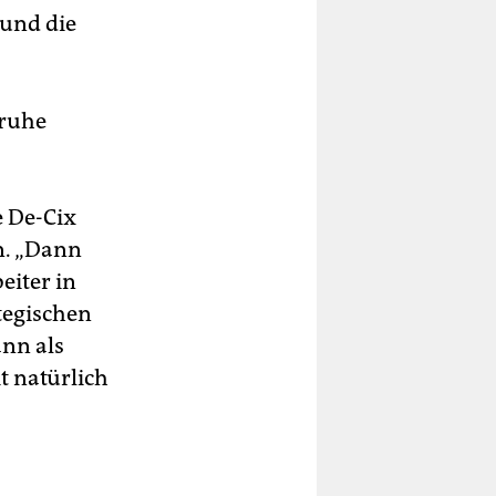
 und die
­ruhe
e De-Cix
n. „Dann
eiter in
tegischen
ann als
 natürlich