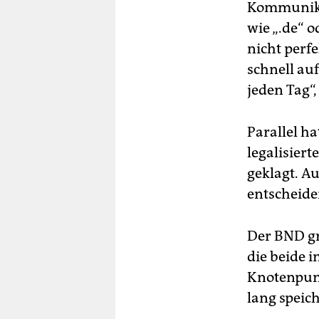
Kommunikat
wie „.de“ 
nicht perf
schnell au
jeden Tag“,
Parallel h
legalisie
geklagt. A
entscheide
Der BND g
die beide 
Knotenpunk
lang speic