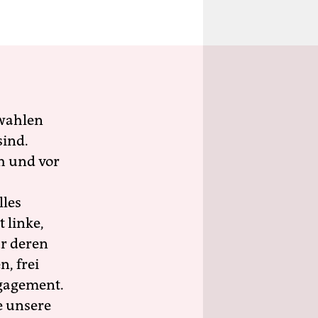
wahlen
sind.
h und vor
lles
 linke,
ür deren
n, frei
ngagement.
e unsere