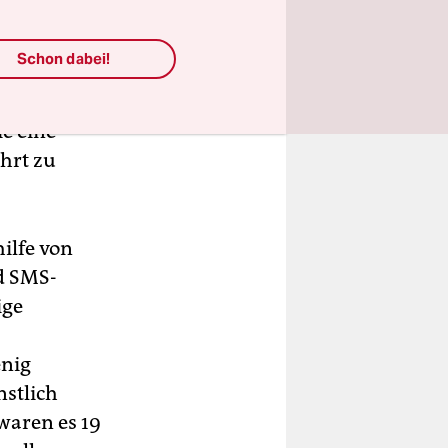
Schon dabei!
 seinem
t, der das
ie eine
hrt zu
ilfe von
d SMS-
ige
enig
nstlich
waren es 19