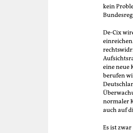
kein Probl
Bundesreg
De-Cix wir
einreichen
rechtswidr
Aufsichtsr
eine neue 
berufen wi
Deutschlan
Überwachun
normaler 
auch auf d
Es ist zwa