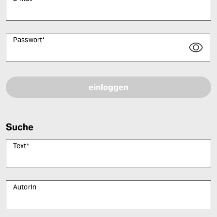
Passwort
*
Bitte füllen Sie alle Pflichtfelder (*) aus, um fortfahren zu können.
Suche
Text
*
AutorIn
Bitte füllen Sie alle Pflichtfelder (*) aus, um fortfahren zu können.