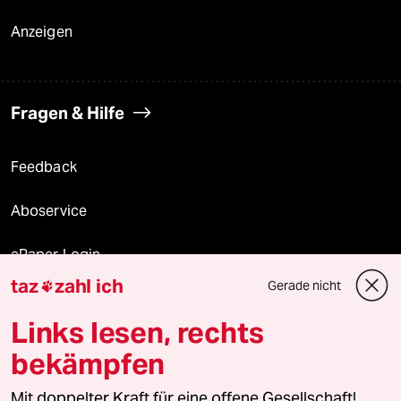
Anzeigen
Fragen & Hilfe
Feedback
Aboservice
ePaper Login
taz
zahl ich
Gerade nicht

Downloads für Abonnierende
Links lesen, rechts
bekämpfen
© 2026 taz Verlags und Vertriebs GmbH
Mit doppelter Kraft für eine offene Gesellschaft!
Alle Rechte vorbehalten. Bei rechtlichen Fragen oder für Genehmigungen