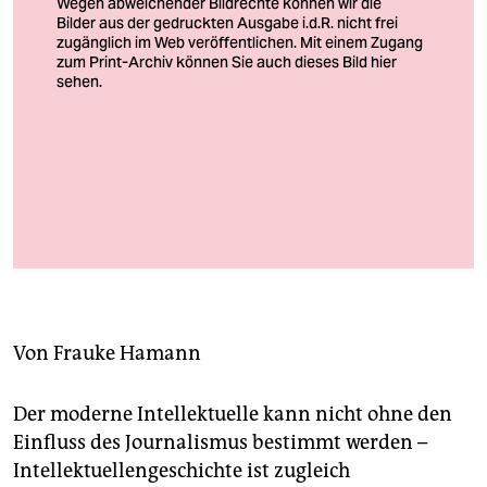
berlin
nord
wahrheit
verlag
Unprätentiös, humorvoll, anregend: Sozialhistoriker Axel Schildt
verlag
2012 in der Zeitgeschichtlichen Forschungsstelle Hamburg. Seine
Geschichte der Medien-Intellektuellen ist jetzt, ein Jahr nach
veranstaltungen
seinem Tod erschienen
Foto: Miguel Ferraz
shop
fragen & hilfe
Von
Frauke Hamann
unterstützen
abo
Der moderne Intellektuelle kann nicht ohne den
Einfluss des Journalismus bestimmt werden –
genossenschaft
Intellektuellengeschichte ist zugleich