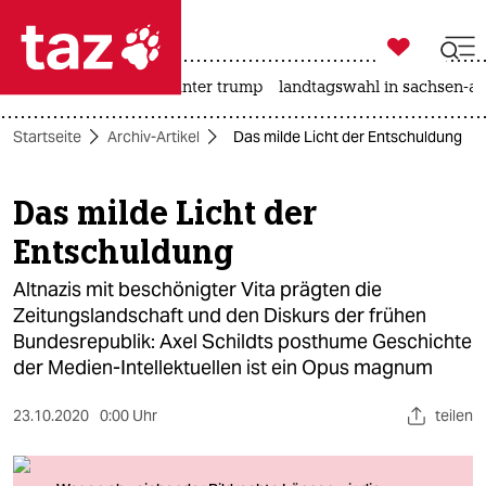

taz zahl ich
nahost-konflikt
usa unter trump
landtagswahl in sachsen-an

taz zahl ich
Startseite
Archiv-Artikel
Das milde Licht der Entschuldung
taz zahl ich
themen
Das milde Licht der
Entschuldung
politik
Altnazis mit beschönigter Vita prägten die
öko
Zeitungslandschaft und den Diskurs der frühen
Bundesrepublik: Axel Schildts posthume Geschichte
gesellschaft
der Medien-Intellektuellen ist ein Opus magnum
kultur
23.10.2020
0:00 Uhr
teilen
sport