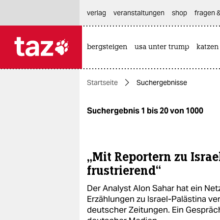
hautnavigation anspringen
hauptinhalt anspringen
footer anspringen
verlag
veranstaltungen
shop
fragen &
bergsteigen
usa unter trump
katzen

taz zahl ich
taz zahl ich
Startseite
Suchergebnisse
themen
politik
Suchergebnis 1 bis 20 von 1000
öko
gesellschaft
„Mit Reportern zu Israe
frustrierend“
kultur
Der Analyst Alon Sahar hat ein Ne
sport
Erzählungen zu Israel-Palästina ve
deutscher Zeitungen. Ein Gespräc