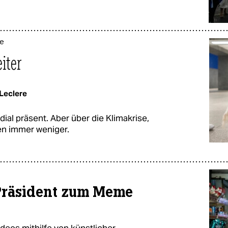
se
iter
Leclere
al präsent. Aber über die Klimakrise,
ien immer weniger.
Präsident zum Meme