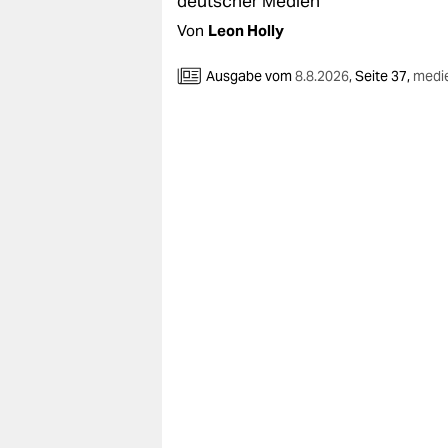
deutscher Medien
berlin
Von
Leon Holly
nord
Ausgabe vom
8.8.2026
,
Seite 37,
medi
wahrheit
verlag
verlag
veranstaltungen
shop
fragen & hilfe
unterstützen
abo
genossenschaft