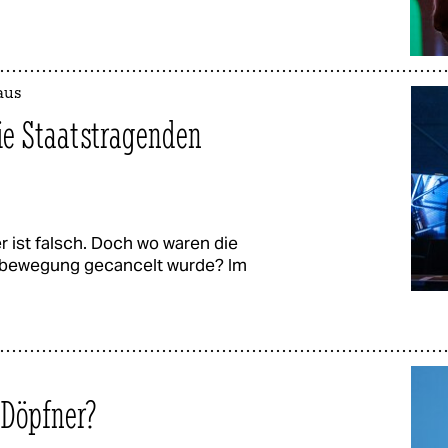
aus
die Staatstragenden
 ist falsch. Doch wo waren die
inabewegung gecancelt wurde? Im
 Döpfner?