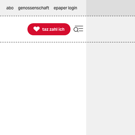
abo
genossenschaft
epaper login

taz zahl ich
taz zahl ich