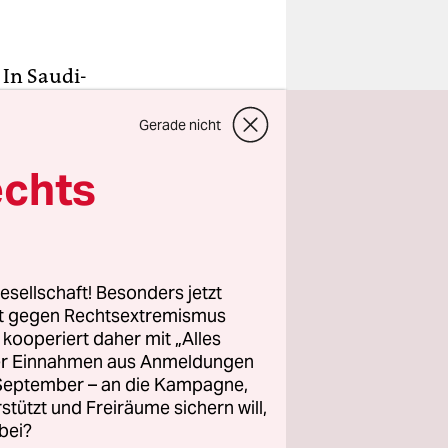
 In Saudi-
Israel darf
Gerade nicht
n durch das
sgerechnet
echts
nicht.
in
ihrer
esellschaft! Besonders jetzt
en
rt gegen Rechtsextremismus
 frisst.
z kooperiert daher mit „Alles
ller Einnahmen aus Anmeldungen
en eigenen
. September – an die Kampagne,
tragen und
rstützt und Freiräume sichern will,
hwein?
bei?