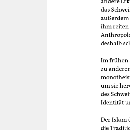
andere Erk
das Schwei
außerdem k
ihm reiten
Anthropolo
deshalb sc
Im frühen 
zu anderen 
monotheist
um sie her
des Schwei
Identität u
Der Islam 
die Traditi