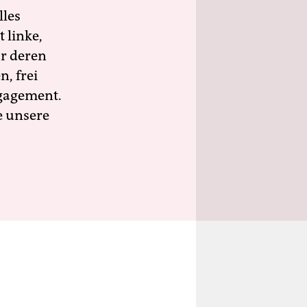
lles
 linke,
ür deren
n, frei
ngagement.
e unsere