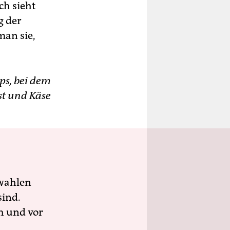
ch sieht
g der
man sie,
ps, bei dem
st und Käse
wahlen
sind.
h und vor