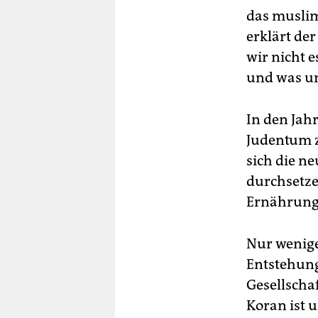
das muslim
erklärt de
wir nicht 
und was uns
In den Jah
Judentum z
sich die n
durchsetze
Ernährungs
Nur wenige
Entstehung
Gesellschaf
Koran ist 