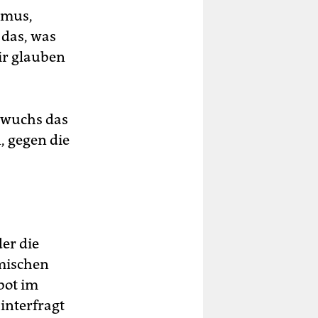
smus,
 das, was
ir glauben
 wuchs das
, gegen die
er die
amischen
rbot im
interfragt