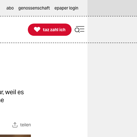
abo
genossenschaft
epaper login

taz zahl ich
taz zahl ich
, weil es
ne
teilen