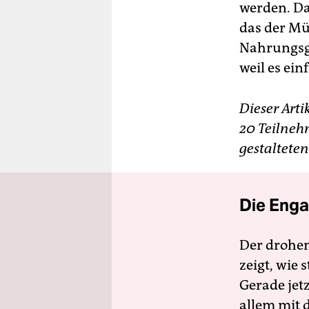
werden. Das
das der Mü
Nahrungsge
weil es einf
Dieser Art
20 Teilneh
gestalteten
Die Enga
Der drohe
zeigt, wie
Gerade jet
allem mit d