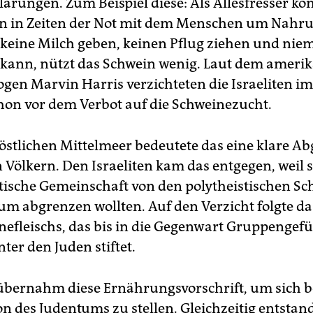
lärungen. Zum Beispiel diese: Als Allesfresser ko
n in Zeiten der Not mit dem Menschen um Nahrun
eine Milch geben, keinen Pflug ziehen und nie
 kann, nützt das Schwein wenig. Laut dem ameri
gen Marvin Harris verzichteten die Israeliten i
hon vor dem Verbot auf die Schweinezucht.
östlichen Mittelmeer bedeutete das eine klare A
Völkern. Den Israeliten kam das entgegen, weil si
ische Gemeinschaft von den polytheistischen Sc
um abgrenzen wollten. Auf den Verzicht folgte da
nefleischs, das bis in die Gegenwart Gruppengef
nter den Juden stiftet.
übernahm diese Ernährungsvorschrift, um sich b
on des Judentums zu stellen. Gleichzeitig entstan