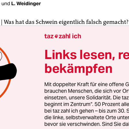
é
und
L. Weidinger
| Was hat das Schwein eigentlich falsch gemacht?
 im Iran hat es grundsätzlich Einreiseverbot, in 
taz
zahl ich

en Boden berühren, sodass es nur auf Rollbretter
nd fahren kann. Wieso die Tora und der Koran au
Links lesen, r
n verbieten, wissen sogar die meisten Gläubigen 
bekämpfen
nd muslimische Gelehrte missbilligen das Schwe
ßen für seine unreine Lebensweise. Unrein ist es 
Mit doppelter Kraft für eine offene G
ch, weil es sich gerne im Dreck suhlt, Krankheit
brauchen Menschen, die sich vor O
nd Abfall, Aas und selbst die eigenen Exkremente
einsetzen, unsere Solidarität. Die ta
beginnt im Zentrum“. 50 Prozent a
n und Hühner fressen in Notzeiten ebenfalls ihr
bei taz zahl ich gehen – bis zum 30
önnen auch Krankheiten auf den Menschen über
die linke, selbstverwaltete Orte unte
tzdem nicht verboten. Warum traf es also das Sc
bevor sie verschwinden. Sind Sie da