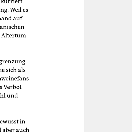
nkurriert
g. Weil es
mand auf
kanischen
m Altertum
bgrenzung
e sich als
hweinefans
s Verbot
ühl und
ewusst in
d aber auch