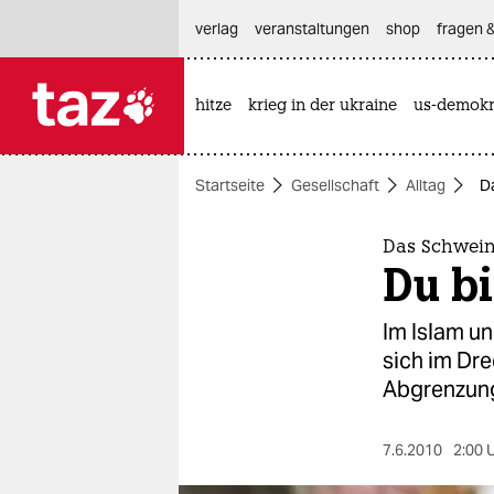
hautnavigation anspringen
hauptinhalt anspringen
footer anspringen
verlag
veranstaltungen
shop
fragen &
hitze
krieg in der ukraine
us-demokr

taz zahl ich
taz zahl ich
Startseite
Gesellschaft
Alltag
Da
themen
politik
Das Schwein
Du bi
öko
Im Islam un
gesellschaft
sich im Dre
Abgrenzung
kultur
sport
7.6.2010
2:00 