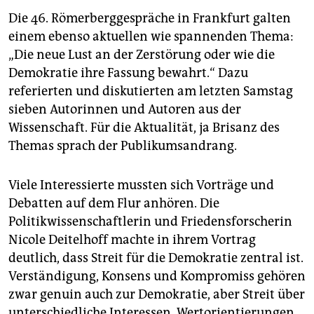
berlin
Die 46. Römerberggespräche in Frankfurt galten
nord
einem ebenso aktuellen wie spannenden Thema:
„Die neue Lust an der Zerstörung oder wie die
wahrheit
Demokratie ihre Fassung bewahrt.“ Dazu
referierten und diskutierten am letzten Samstag
verlag
sieben Autorinnen und Autoren aus der
verlag
Wissenschaft. Für die Aktualität, ja Brisanz des
Themas sprach der Publikumsandrang.
veranstaltungen
shop
Viele Interessierte mussten sich Vorträge und
Debatten auf dem Flur anhören. Die
fragen & hilfe
Politikwissenschaftlerin und Friedensforscherin
unterstützen
Nicole Deitelhoff machte in ihrem Vortrag
deutlich, dass Streit für die Demokratie zentral ist.
abo
Verständigung, Konsens und Kompromiss gehören
genossenschaft
zwar genuin auch zur Demokratie, aber Streit über
unterschiedliche Interessen, Wertorientierungen