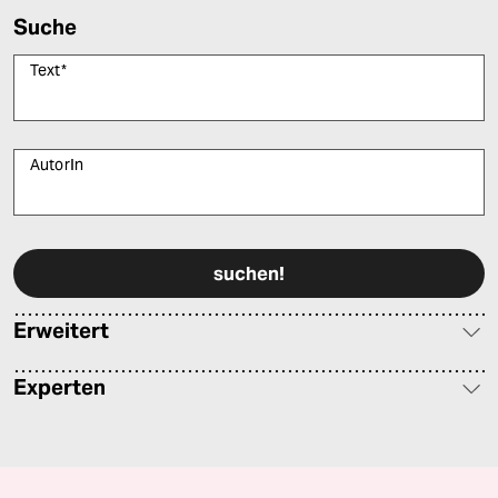
Suche
Text
*
AutorIn
Bitte füllen Sie alle Pflichtfelder (*) aus, um fortfahren zu können.
Erweitert
Experten