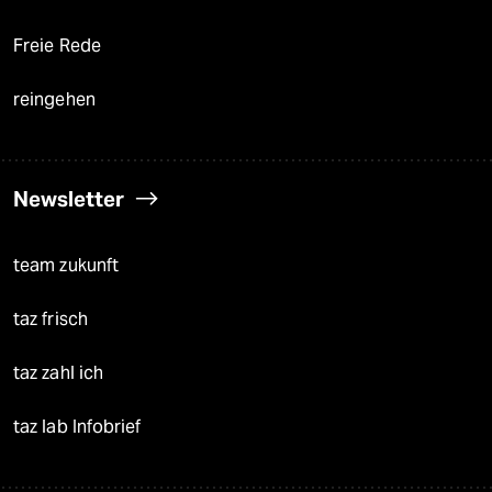
Freie Rede
reingehen
Newsletter
team zukunft
taz frisch
taz zahl ich
taz lab Infobrief