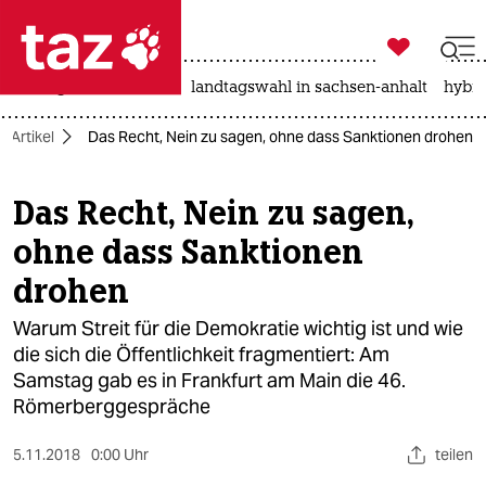

taz zahl ich
niedrigwasser
rente
landtagswahl in sachsen-anhalt
hybri

taz zahl ich
v-Artikel
Das Recht, Nein zu sagen, ohne dass Sanktionen drohen
taz zahl ich
themen
Das Recht, Nein zu sagen,
ohne dass Sanktionen
politik
drohen
öko
Warum Streit für die Demokratie wichtig ist und wie
gesellschaft
die sich die Öffentlichkeit fragmentiert: Am
Samstag gab es in Frankfurt am Main die 46.
kultur
Römerberggespräche
sport
5.11.2018
0:00 Uhr
teilen