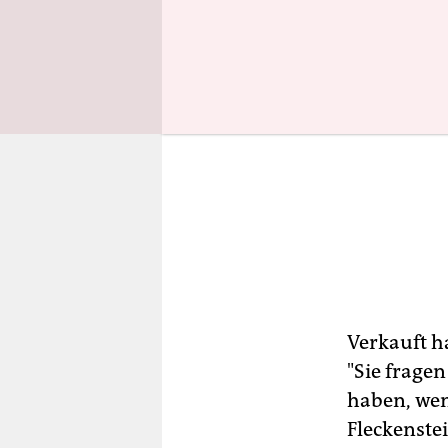
Verkauft h
"Sie frage
haben, wen
Fleckenste