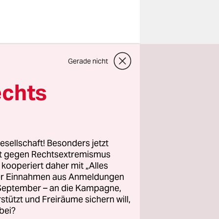
tschen
Gerade nicht
(WWF)
echts
Europas
hten.
esellschaft! Besonders jetzt
gangenen
rt gegen Rechtsextremismus
z kooperiert daher mit „Alles
r die weder
ller Einnahmen aus Anmeldungen
n wurden.
. September – an die Kampagne,
rstützt und Freiräume sichern will,
bei?