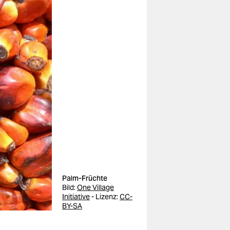
Palm-Früchte
Bild:
One Village
Initiative
- Lizenz:
CC-
BY-SA