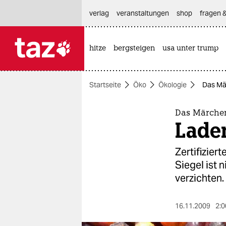
hautnavigation anspringen
hauptinhalt anspringen
footer anspringen
verlag
veranstaltungen
shop
fragen &
hitze
bergsteigen
usa unter trump

taz zahl ich
taz zahl ich
Startseite
Öko
Ökologie
Das Mä
themen
politik
Das Märchen
Laden
öko
Zertifizier
gesellschaft
Siegel ist 
verzichten.
kultur
sport
16.11.2009
2:0