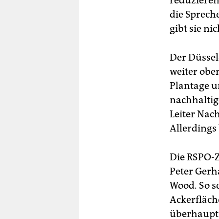
reduzieren
die Spreche
gibt sie ni
Der Düssel
weiter oben
Plantage u
nachhaltig
Leiter Nac
Allerdings
Die RSPO-Z
Peter Gerh
Wood. So se
Ackerfläch
überhaupt 