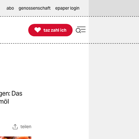
abo
genossenschaft
epaper login

taz zahl ich
taz zahl ich
agen: Das
lmöl
teilen