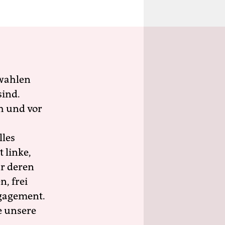
wahlen
sind.
h und vor
lles
 linke,
ür deren
n, frei
ngagement.
e unsere