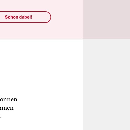
Schon dabei!
Tonnen.
nommen
a