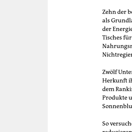
Zehn der b
als Grundl
der Energi
Tisches fü
Nahrungsm
Nichtregie
Zwölf Unt
Herkunft i
dem Rankin
Produkte u
Sonnenblum
So versuch