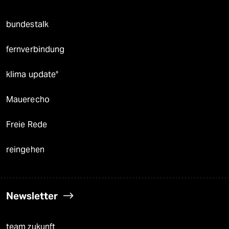
bundestalk
fernverbindung
klima update°
Mauerecho
Freie Rede
reingehen
Newsletter
team zukunft