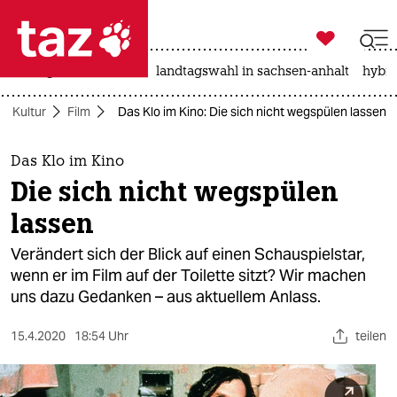

taz zahl ich
niedrigwasser
rente
landtagswahl in sachsen-anhalt
hybri

taz zahl ich
Kultur
Film
Das Klo im Kino: Die sich nicht wegspülen lassen
taz zahl ich
themen
Das Klo im Kino
Die sich nicht wegspülen
politik
lassen
öko
Verändert sich der Blick auf einen Schauspielstar,
wenn er im Film auf der Toilette sitzt? Wir machen
gesellschaft
uns dazu Gedanken – aus aktuellem Anlass.
kultur
15.4.2020
18:54 Uhr
teilen
sport