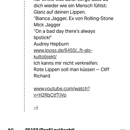
dich wieder wie ein Mensch fühlst:
Glanz auf deinen Lippen.
“Bianca Jagger, Ex von Rolling-Stone
Mick Jagger
“On a bad day there’s always
lipstick!”
Audrey Hepburn
www.iposs.de/6450/...ft-als-
kultobjekt/
Ich kanns mir nicht verkneifen:
Rote Lippen soll man küssen -- Cliff
Richard
www.youtube.com/watch?
v=H2RbCtfTjVo
;-)