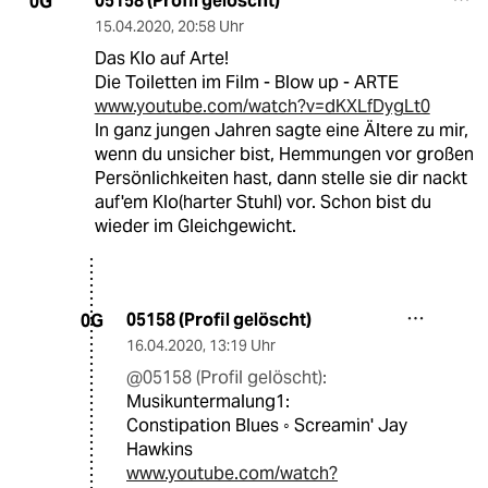
05158 (Profil gelöscht)
0G
15.04.2020
,
20:58 Uhr
Das Klo auf Arte!
Die Toiletten im Film - Blow up - ARTE
www.youtube.com/watch?v=dKXLfDygLt0
In ganz jungen Jahren sagte eine Ältere zu mir,
wenn du unsicher bist, Hemmungen vor großen
Persönlichkeiten hast, dann stelle sie dir nackt
auf'em Klo(harter Stuhl) vor. Schon bist du
wieder im Gleichgewicht.
05158 (Profil gelöscht)
0G
16.04.2020
,
13:19 Uhr
@05158 (Profil gelöscht):
Musikuntermalung1:
Constipation Blues ◦ Screamin' Jay
Hawkins
www.youtube.com/watch?