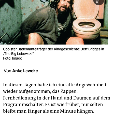
berlin
nord
wahrheit
verlag
verlag
Coolster Bademantelträger der Kinogeschichte: Jeff Bridges in
„The Big Lebowski“
veranstaltungen
Foto: Imago
shop
Von
Anke Leweke
fragen & hilfe
unterstützen
In diesen Tagen habe ich eine alte Angewohnheit
wieder aufgenommen, das Zappen.
abo
Fernbedienung in der Hand und Daumen auf dem
Programmschalter. Es ist wie früher, nur selten
genossenschaft
bleibt man länger als eine Minute hängen.