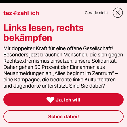
taz
zahl ich
taz lab 2027
Gerade nicht

Links lesen, rechts
bekämpfen
Mehr taz Lesestoff
Mit doppelter Kraft für eine offene Gesellschaft!
Besonders jetzt brauchen Menschen, die sich gegen
taz Blogs
Rechtsextremismus einsetzen, unsere Solidarität.
Daher gehen 50 Prozent der Einnahmen aus
taz FUTURZWEI
Neuanmeldungen an „Alles beginnt im Zentrum“ –
eine Kampagne, die bedrohte linke Kulturzentren
Le Monde diplomatique
und Jugendorte unterstützt. Sind Sie dabei?
taz Archiv

Ja, ich will
Schon dabei!
Mehr taz Angebote