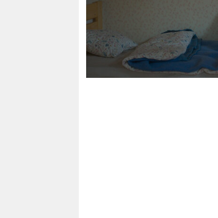
berlin
nord
wahrheit
verlag
verlag
veranstaltungen
shop
fragen & hilfe
unterstützen
abo
genossenschaft