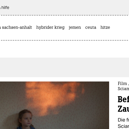
 hilfe
n sachsen-anhalt
hybrider krieg
jemen
ceuta
hitze
Film
Scia
Be
Za
Die 
Scia