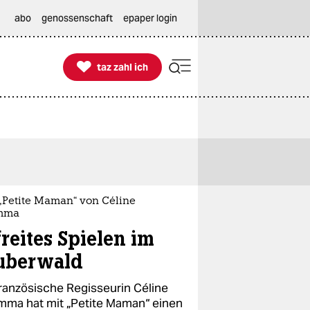
abo
genossenschaft
epaper login

taz zahl ich
taz zahl ich
 „Petite Maman“ von Céline
mma
freites Spielen im
uberwald
französische Regisseurin Céline
mma hat mit „Petite Maman“ einen