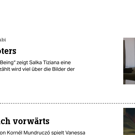
ubi
oters
Being“ zeigt Salka Tiziana eine
hlt wird viel über die Bilder der
ich vorwärts
von Kornél Mundruczó spielt Vanessa