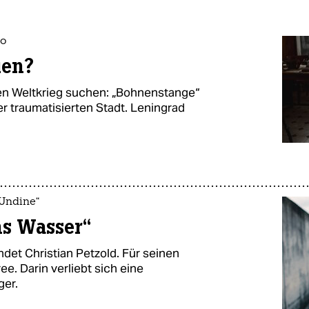
no
uen?
ten Weltkrieg suchen: „Bohnenstange“
er traumatisierten Stadt. Leningrad
„Undine“
ns Wasser“
ndet Christian Petzold. Für seinen
ee. Darin verliebt sich eine
ger.