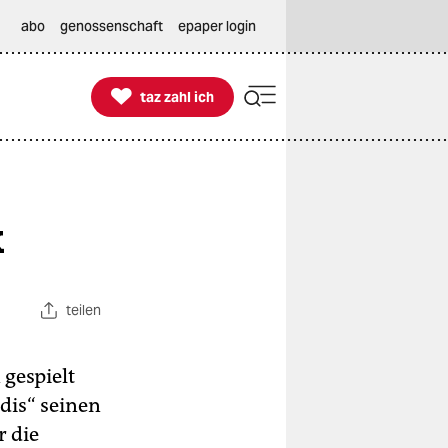
abo
genossenschaft
epaper login

taz zahl ich
taz zahl ich
k
teilen
gespielt
dis“ seinen
r die