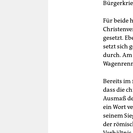
Bürgerkrie
Für beide 
Christenve
gesetzt. E
setzt sich
durch. Am 
Wagenrenne
Bereits im
dass die ch
Ausmaß der
ein Wort v
seinem Sie
der römisc
Verhältnis