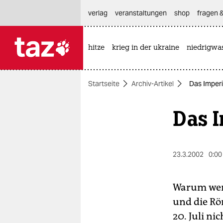
hautnavigation anspringen
hauptinhalt anspringen
footer anspringen
verlag
veranstaltungen
shop
fragen &
hitze
krieg in der ukraine
niedrigwa

taz zahl ich
taz zahl ich
Startseite
Archiv-Artikel
Das Imper
themen
Das 
politik
öko
23.3.2002
0:00
gesellschaft
kultur
Warum werd
und die Rö
sport
20. Juli ni