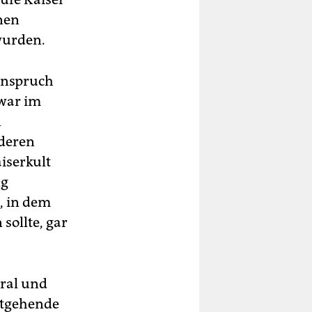
nen
wurden.
anspruch
 war im
n
nderen
iserkult
ng
, in dem
sollte, gar
tral und
itgehende