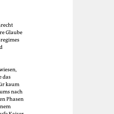
nrecht
hre Glaube
tsregimes
nd
wiesen,
e das
für kaum
ntums nach
ten Phasen
einem
ufe Kaiser