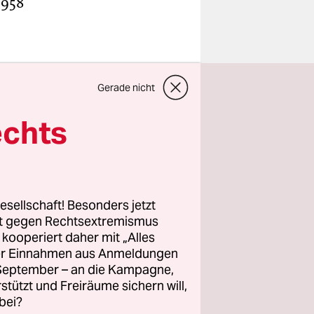
1958
l
Gerade nicht
 Statisten
echts
der auf
deten
tische
or“ den
esellschaft! Besonders jetzt
ie seriöse
rt gegen Rechtsextremismus
 eine
z kooperiert daher mit „Alles
 Welche
ller Einnahmen aus Anmeldungen
nach
. September – an die Kampagne,
rstützt und Freiräume sichern will,
tun?
bei?