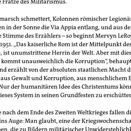
e Fratze des Militarismus.
rmarsch schmettert, Kolonnen römischer Legionä
n in der Sonne die Via Appia entlang, und aus de
e Stimme des Erzählers – so beginnt Mervyn LeR
1951. „Das kaiserliche Rom ist der Mittelpunkt de
 ist unumstrittene Herrin der Welt. Aber mit die
 kommt unausweichlich die Korruption“, behaupt
nd erzählt von der absoluten staatlichen Macht d
aus Gewalt und Korruption, aus menschlichem 
. Nur der humanitären Idee des Christentums kön
dieses System in seinen Grundfesten zu erschütte
e nach dem Ende des Zweiten Weltkrieges fallen d
 ins Auge: Man glaubt, eine der Kriegswochensch
en, die zu Bildern militärischer Unwiderstehlich