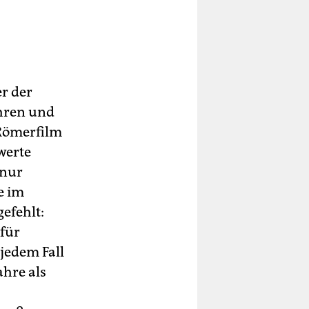
r der
ahren und
 Römerfilm
werte
 nur
e im
efehlt:
für
 jedem Fall
ahre als