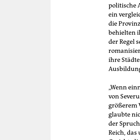
politische
ein vergle
die Provin
behielten i
der Regel s
romanisier
ihre Städt
Ausbildung
„Wenn einm
von Severu
größerem V
glaubte ni
der Spruch
Reich, das