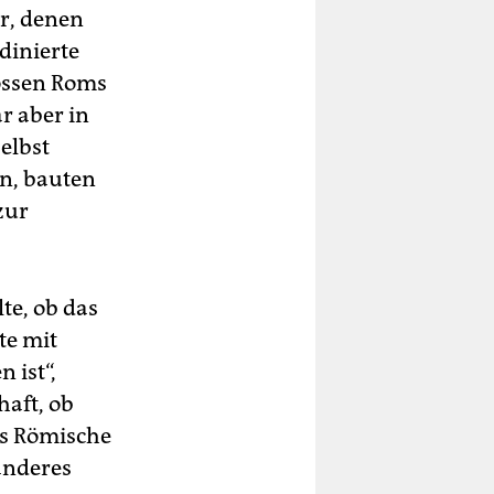
r, denen
dinierte
ossen Roms
r aber in
selbst
n, bauten
zur
te, ob das
te mit
 ist“,
haft, ob
as Römische
anderes