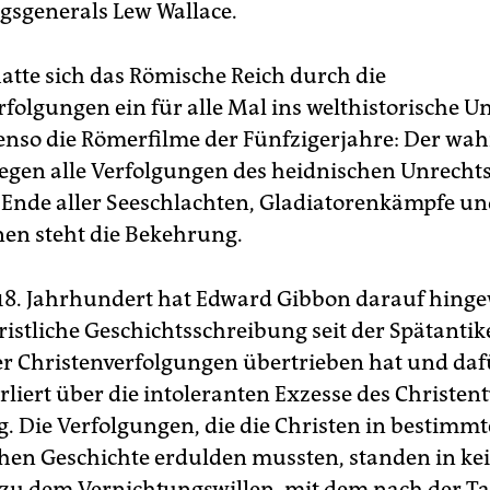
gsgenerals Lew Wallace.
hatte sich das Römische Reich durch die
rfolgungen ein für alle Mal ins welthistorische U
benso die Römerfilme der Fünfzigerjahre: Der wa
 gegen alle Verfolgungen des heidnischen Unrech
Ende aller Seeschlachten, Gladiatorenkämpfe u
n steht die Bekehrung.
 18. Jahrhundert hat Edward Gibbon darauf hinge
ristliche Geschichtsschreibung seit der Spätantik
 Christenverfolgungen übertrieben hat und da
erliert über die intoleranten Exzesse des Christe
g. Die Verfolgungen, die die Christen in bestimm
hen Geschichte erdulden mussten, standen in k
 zu dem Vernichtungswillen, mit dem nach der Ta