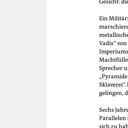
Gesicht: di
Ein Militä
marschiere
metallisch
Vadis“ von 
Imperiums,
Machtfülle
Sprecher u
„Pyramide 
Sklaverei“
gelingen, 
Sechs Jahr
Parallelen
sich zu hab