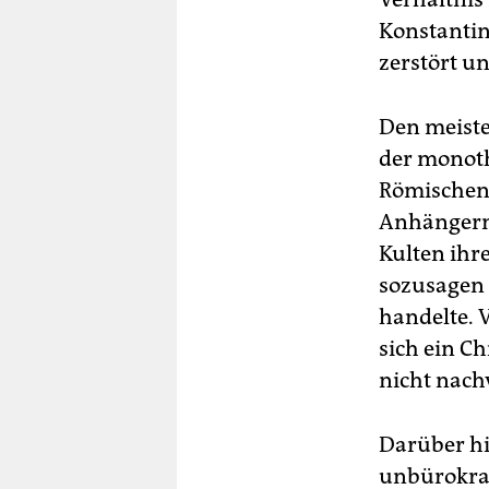
Konstantin
zerstört u
Den meiste
der monoth
Römischen 
Anhängern 
Kulten ihr
sozusagen
handelte. 
sich ein Ch
nicht nach
Darüber hi
unbürokrat