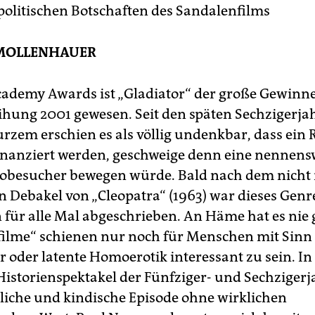
olitischen Botschaften des Sandalenfilms
MOLLENHAUER
cademy Awards ist „Gladiator“ der große Gewinne
ihung 2001 gewesen. Seit den späten Sechzigerj
urzem erschien es als völlig undenkbar, dass ein
finanziert werden, geschweige denn eine nennens
obesucher bewegen würde. Bald nach dem nicht
en Debakel von „Cleopatra“ (1963) war dieses Genr
 für alle Mal abgeschrieben. An Häme hat es nie g
ilme“ schienen nur noch für Menschen mit Sinn 
 oder latente Homoerotik interessant zu sein. In
 Historienspektakel der Fünfziger- und Sechzigerj
rliche und kindische Episode ohne wirklichen