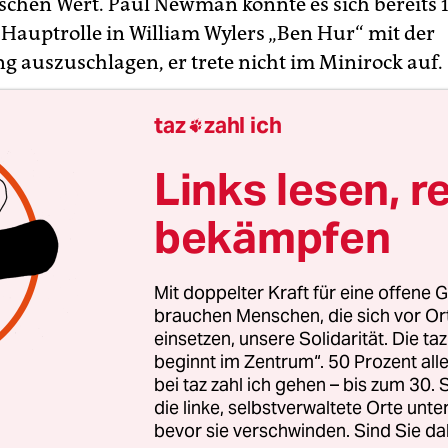
ischen Wert. Paul Newman konnte es sich bereits 
e Hauptrolle in William Wylers „Ben Hur“ mit der
 auszuschlagen, er trete nicht im Minirock auf.
ieren von Historienfilmen hat eine sehr gymnasia
taz
zahl ich

Tradition. Akribisch wird auf Armbanduhren bei
Links lesen, r
auf falsche Aussprache lateinischer Eigennamen o
 Frisuren. Auch dem historisch leidlich vorgebil
bekämpfen
fallen immer wieder fehlerhafte oder anachronis
. Natürlich hätte uns der Schlachtruf „Roma vict
Mit doppelter Kraft für eine offene G
es Lateinlehrers eingetragen. Und sicherlich ist d
brauchen Menschen, die sich vor O
tion der Damenhaarmode des frühen Prinzipats
einsetzen, unsere Solidarität. Die ta
e Leistung. Wichtiger sind jedoch andere Fragen:
beginnt im Zentrum“. 50 Prozent a
hat eine Epoche für die immer gleichen Fragen 
bei taz zahl ich gehen – bis zum 30
die linke, selbstverwaltete Orte unte
it, Macht, Liebe? Und was hat all das mit uns zu 
bevor sie verschwinden. Sind Sie da