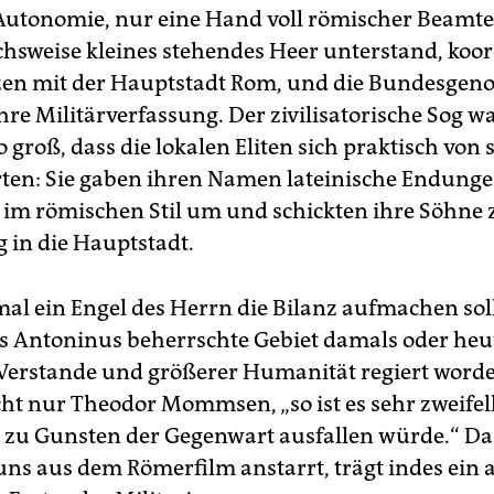
 Autonomie, nur eine Hand voll römischer Beamte
ichsweise kleines stehendes Heer unterstand, koor
zen mit der Hauptstadt Rom, und die Bundesgen
hre Militärverfassung. Der zivilisatorische Sog wa
o groß, dass die lokalen Eliten sich praktisch von 
ten: Sie gaben ihren Namen lateinische Endunge
e im römischen Stil um und schickten ihre Söhne 
 in die Hauptstadt.
al ein Engel des Herrn die Bilanz aufmachen soll
s Antoninus beherrschte Gebiet damals oder heu
erstande und größerer Humanität regiert worden
cht nur Theodor Mommsen, „so ist es sehr zweifel
 zu Gunsten der Gegenwart ausfallen würde.“ D
 uns aus dem Römerfilm anstarrt, trägt indes ein 