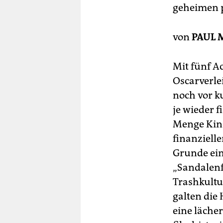
berlin
geheimen p
nord
von
PAUL 
wahrheit
Mit fünf A
verlag
Oscarverle
verlag
noch vor k
veranstaltungen
je wieder 
Menge Kin
shop
finanziell
fragen & hilfe
Grunde ein
unterstützen
„Sandalenf
Trashkultur
abo
galten die
genossenschaft
eine läche