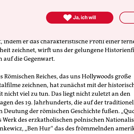
keit der Verhältnisse allein kann ja kein Argume
oder ein Genre sein – im Gegenteil: Wer könnte v

Ja, ich will
 wirklich vertraut mit Drogenhandel, Vietnamkr
ergängen zu sein? Indem er fremde Antworten au
, indem er das charakteristische Profil einer fer
eit zeichnet, wirft uns der gelungene Historienf
 auf die Gegenwart.
es Römischen Reiches, das uns Hollywoods große
filme zeichnen, hat zunächst mit der historisc
t nicht viel zu tun. Das liegt nicht zuletzt an den
gen des 19. Jahrhunderts, die auf der traditione
en Deutung der römischen Geschichte fußen. „Quo
as Werk des erzkatholischen polnischen Nationali
enkewicz, „Ben Hur“ das des frömmelnden ameri