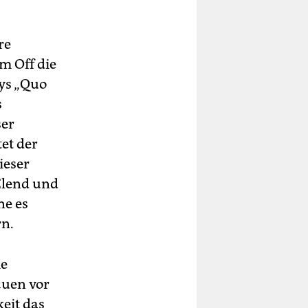
re
m Off die
oys „Quo
s
ser
et der
ieser
Elend und
ne es
rn.
ie
auen vor
keit das