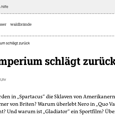
 hilfe
sser
waldbrände
ium schlägt zurück
Imperium schlägt zurüc
 Uhr
en in „Spartacus“ die Sklaven von Amerikanern 
mer von Briten? Warum überlebt Nero in „Quo Va
cht? Und warum ist „Gladiator“ ein Sportfilm? Übe