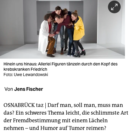
berlin
nord
wahrheit
verlag
verlag
veranstaltungen
Hinein uns hinaus: Allerlei Figuren tänzeln durch den Kopf des
krebskranken Friedrich
shop
Foto: Uwe Lewandowski
fragen & hilfe
Von
Jens Fischer
unterstützen
OSNABRÜCK taz | Darf man, soll man, muss man
abo
das? Ein schweres Thema leicht, die schlimmste Art
der Fremdbestimmung mit einem Lächeln
genossenschaft
nehmen – und Humor auf Tumor reimen?