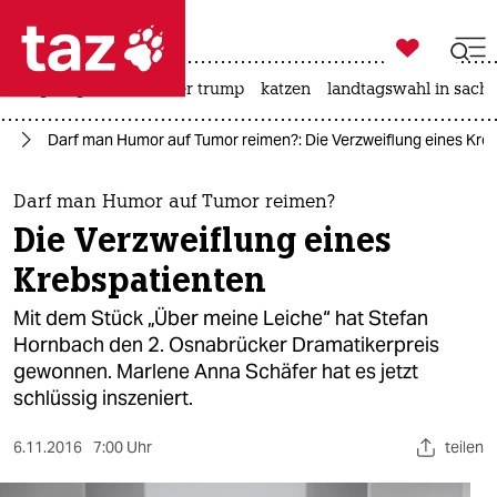

taz zahl ich
bergsteigen
usa unter trump
katzen
landtagswahl in sachs

taz zahl ich
ur
Darf man Humor auf Tumor reimen?: Die Verzweiflung eines Kre
taz zahl ich
themen
Darf man Humor auf Tumor reimen?
Die Verzweiflung eines
politik
Krebspatienten
öko
Mit dem Stück „Über meine Leiche“ hat Stefan
Hornbach den 2. Osnabrücker Dramatikerpreis
gesellschaft
gewonnen. Marlene Anna Schäfer hat es jetzt
schlüssig inszeniert.
kultur
sport
6.11.2016
7:00 Uhr
teilen