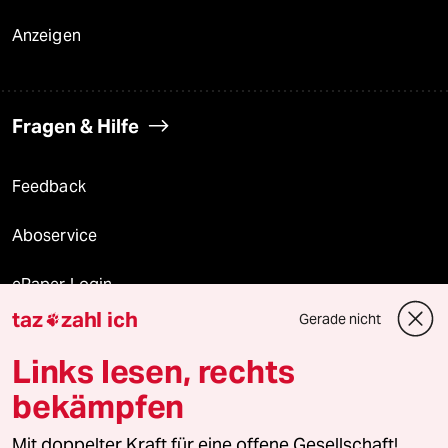
Anzeigen
Fragen & Hilfe
Feedback
Aboservice
ePaper Login
taz
zahl ich
Gerade nicht

Downloads für Abonnierende
Links lesen, rechts
bekämpfen
© 2026 taz Verlags und Vertriebs GmbH
Mit doppelter Kraft für eine offene Gesellschaft!
Alle Rechte vorbehalten. Bei rechtlichen Fragen oder für Genehmigungen