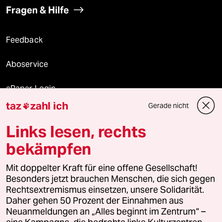
Fragen & Hilfe
Feedback
Aboservice
ePaper Login
taz
zahl ich
Gerade nicht

Downloads für Abonnierende
Links lesen, rechts
bekämpfen
© 2026 taz Verlags und Vertriebs GmbH
Mit doppelter Kraft für eine offene Gesellschaft!
Alle Rechte vorbehalten. Bei rechtlichen Fragen oder für Genehmigungen
wenden Sie sich bitte an
lizenzen@taz.de
Besonders jetzt brauchen Menschen, die sich gegen
Rechtsextremismus einsetzen, unsere Solidarität.
Daher gehen 50 Prozent der Einnahmen aus
Feedback
Redaktionsstatut
Kommune-Richtlinien
KI-
Neuanmeldungen an „Alles beginnt im Zentrum“ –