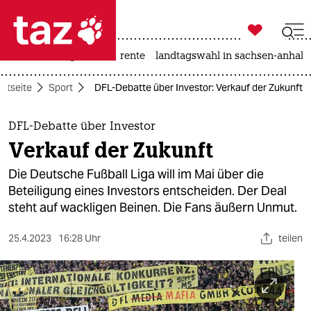

taz zahl ich
hitze
niedrigwasser
rente
landtagswahl in sachsen-anhalt

taz zahl ich
artseite
Sport
DFL-Debatte über Investor: Verkauf der Zukunft
taz zahl ich
themen
DFL-Debatte über Investor
Verkauf der Zukunft
politik
Die Deutsche Fußball Liga will im Mai über die
öko
Beteiligung eines Investors entscheiden. Der Deal
steht auf wackligen Beinen. Die Fans äußern Unmut.
gesellschaft
25.4.2023
16:28 Uhr
teilen
kultur
sport