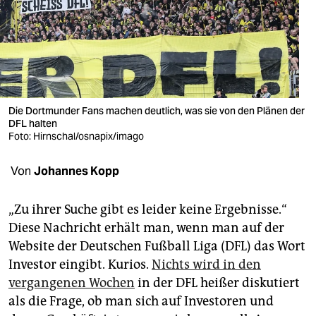
berlin
nord
wahrheit
verlag
Die Dortmunder Fans machen deutlich, was sie von den Plänen der
verlag
DFL halten
Foto: Hirnschal/osnapix/imago
veranstaltungen
Von
Johannes Kopp
shop
fragen & hilfe
„Zu ihrer Suche gibt es leider keine Ergebnisse.“
Diese Nachricht erhält man, wenn man auf der
unterstützen
Website der Deutschen Fußball Liga (DFL) das Wort
abo
Investor eingibt. Kurios.
Nichts wird in den
vergangenen Wochen
in der DFL heißer diskutiert
genossenschaft
als die Frage, ob man sich auf Investoren und