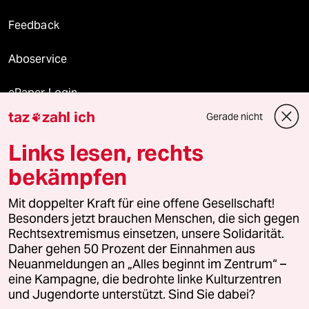
Feedback
Aboservice
ePaper Login
taz
zahl ich
Gerade nicht

Downloads für Abonnierende
Links lesen, rechts
bekämpfen
© 2026 taz Verlags und Vertriebs GmbH
Alle Rechte vorbehalten. Bei rechtlichen Fragen oder für Genehmigungen
Mit doppelter Kraft für eine offene Gesellschaft!
wenden Sie sich bitte an
lizenzen@taz.de
Besonders jetzt brauchen Menschen, die sich gegen
Rechtsextremismus einsetzen, unsere Solidarität.
Daher gehen 50 Prozent der Einnahmen aus
Feedback
Redaktionsstatut
Kommune-Richtlinien
KI-
Neuanmeldungen an „Alles beginnt im Zentrum“ –
eine Kampagne, die bedrohte linke Kulturzentren
Leitlinie
Informant
Datenschutz
Impressum
AGB
und Jugendorte unterstützt. Sind Sie dabei?