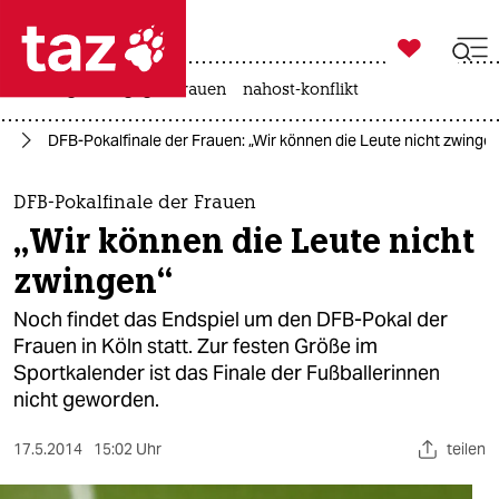

taz zahl ich
hitze
gewalt gegen frauen
nahost-konflikt

taz zahl ich
ll
DFB-Pokalfinale der Frauen: „Wir können die Leute nicht zwinge
taz zahl ich
themen
DFB-Pokalfinale der Frauen
„Wir können die Leute nicht
politik
zwingen“
öko
Noch findet das Endspiel um den DFB-Pokal der
Frauen in Köln statt. Zur festen Größe im
gesellschaft
Sportkalender ist das Finale der Fußballerinnen
nicht geworden.
kultur
sport
17.5.2014
15:02 Uhr
teilen