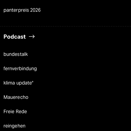
panterpreis 2026
Podcast
bundestalk
fernverbindung
klima update°
Mauerecho
Freie Rede
reingehen