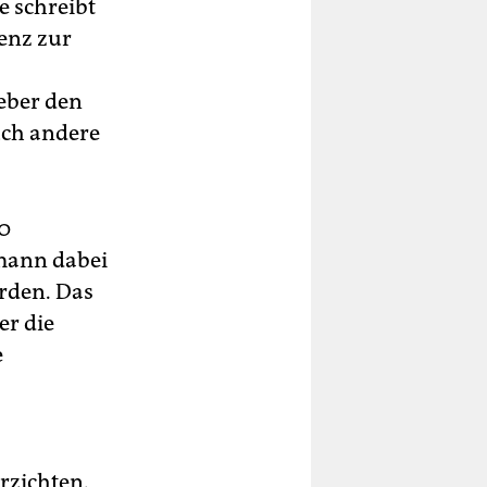
e schreibt
zenz zur
eber den
uch andere
00
lmann dabei
rden. Das
er die
e
rzichten.