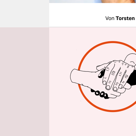
epaper login
Von
Torsten
BERLIN
taz
Bewegung. 
Kommerzie
Eigenleist
Kein Wunde
den NC-Var
Doch kaum 
Nachnutze
Deutschla