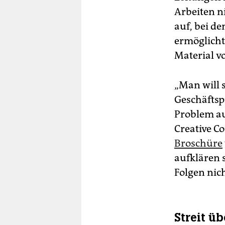
Arbeiten n
auf, bei d
ermöglicht
Material v
„Man will 
Geschäftspr
Problem au
Creative 
Broschüre
aufklären s
Folgen nic
Streit ü