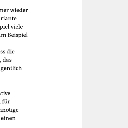
mer wieder
ariante
iel viele
um Beispiel
ss die
, das
igentlich
tive
 für
nnötige
 einen