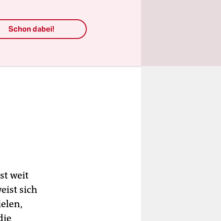
Schon dabei!
st weit
eist sich
ielen,
die