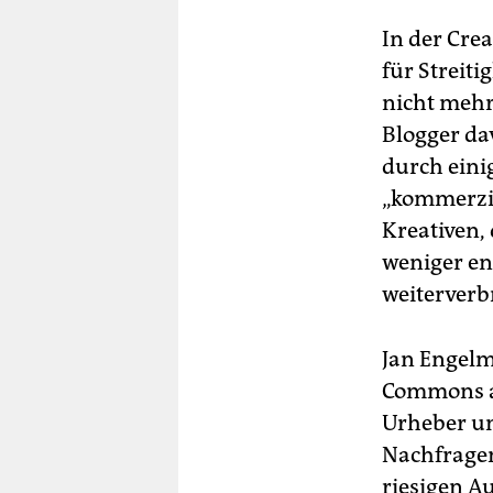
In der Cre
für Streiti
nicht mehr 
Blogger da
durch eini
„kommerzie
Kreativen,
weniger eng
weiterverb
Jan Engelm
Commons al
Urheber un
Nachfragen
riesigen Au