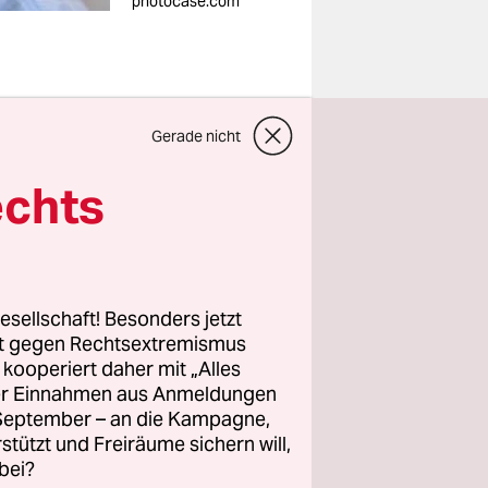
photocase.com
s ist eine
Gerade nicht
üchse des
echts
i ohne
siker zu
esellschaft! Besonders jetzt
rziell“.
rt gegen Rechtsextremismus
wünschte
z kooperiert daher mit „Alles
ller Einnahmen aus Anmeldungen
. September – an die Kampagne,
rstützt und Freiräume sichern will,
bei?