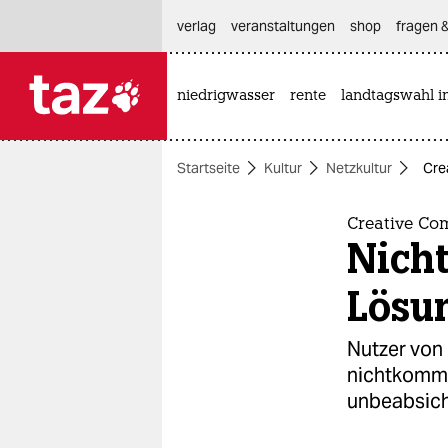
hautnavigation anspringen
hauptinhalt anspringen
footer anspringen
verlag
veranstaltungen
shop
fragen &
niedrigwasser
rente
landtagswahl i

taz zahl ich
taz zahl ich
Startseite
Kultur
Netzkultur
Cre
themen
politik
Creative Co
Nicht
öko
Lösu
gesellschaft
Nutzer von
kultur
nichtkomme
unbeabsich
sport