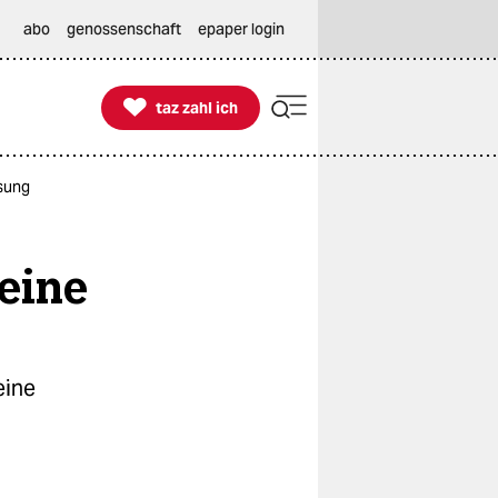
abo
genossenschaft
epaper login

taz zahl ich
taz zahl ich
ösung
keine
eine