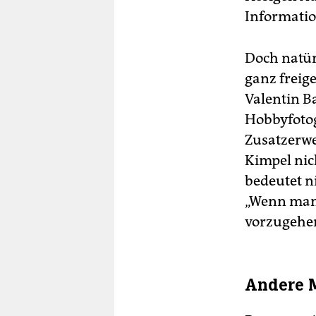
Informatio
Doch natür
ganz freig
Valentin B
Hobbyfotog
Zusatzerwe
Kimpel nic
bedeutet ni
„Wenn man 
vorzugehen
Andere M