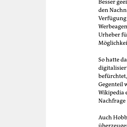
Besser geei
den Nachnu
Verfügung 
Werbeagent
Urheber fü
Möglichkei
So hatte d
digitalisie
befürchtet
Gegenteil w
Wikipedia e
Nachfrage 
Auch Hobb
überzeugen 