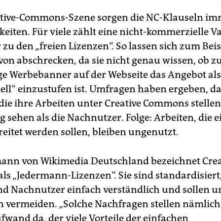
ative-Commons-Szene sorgen die NC-Klauseln im
gkeiten. Für viele zählt eine nicht-kommerzielle V
zu den „freien Lizenzen“. So lassen sich zum Beisp
von abschrecken, da sie nicht genau wissen, ob z
ge Werbebanner auf der Webseite das Angebot als
ll“ einzustufen ist. Umfragen haben ergeben, da
 die ihre Arbeiten unter Creative Commons stellen
 sehen als die Nachnutzer. Folge: Arbeiten, die e
reitet werden sollen, bleiben ungenutzt.
ann von Wikimedia Deutschland bezeichnet Crea
s „Jedermann-Lizenzen“. Sie sind standardisiert,
d Nachnutzer einfach verständlich und sollen u
 vermeiden. „Solche Nachfragen stellen nämlich
fwand da, der viele Vorteile der einfachen