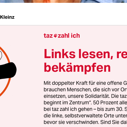
 Kleinz
taz
zahl ich
| Creative Commons ist mehr als nur eine Lizenz, e

Das Symbol mit den zwei C steht gegen die Ausw
Links lesen, r
llen. Gegen Abmahnungen, gegen Geldmachere
ung, gegen Kopierverbote.
bekämpfen
r, dass die meisten Autoren, Fotografen und Mu
Mit doppelter Kraft für eine offene G
ianten greifen – „NC“ steht kurz für „nicht-komme
brauchen Menschen, die sich vor O
jemand weiß, dass diese Lizenzen auch sehr er
einsetzen, unsere Solidarität. Die ta
r ausschließen, warnt unter anderem Wikimedia
beginnt im Zentrum“. 50 Prozent a
bei taz zahl ich gehen – bis zum 30
nd.
die linke, selbstverwaltete Orte unte
bevor sie verschwinden. Sind Sie da