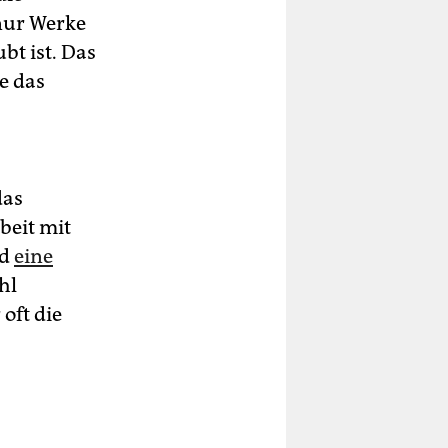
nur Werke
bt ist. Das
e das
das
beit mit
nd
eine
hl
 oft die