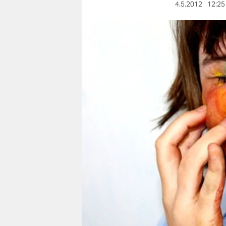
berlin
4.5.2012
12:25
nord
wahrheit
verlag
verlag
veranstaltungen
shop
fragen & hilfe
unterstützen
abo
genossenschaft