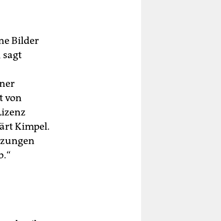
ne Bilder
 sagt
ener
t von
Lizenz
lärt Kimpel.
utzungen
b.“