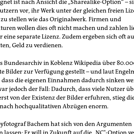
gnet ist nach Ansicht die „Sharealike-Option“ – si
tzern vor, ihr Werk unter der gleichen freien Li
zu stellen wie das Originalwerk. Firmen und
uren wollen dies oft nicht machen und zahlen li
r eine separate Lizenz. Zudem ergeben sich oft a
ten, Geld zu verdienen.
as Bundesarchiv in Koblenz Wikipedia über 80.0
rte Bilder zur Verfügung gestellt – und laut Enge
, dass die eigenen Einnahmen dadurch sinken we
ar jedoch der Fall: Dadurch, dass viele Nutzer üb
rst von der Existenz der Bilder erfuhren, stieg di
nach hochqualitativen Abzügen enorm.
yfotograf Bachem hat sich von den Argumenten
lassen: Er will in Zukunft auf die „NC"-Option ve