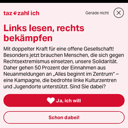
Hausblog
taz
zahl ich
Gerade nicht

Die Seitenwende
Links lesen, rechts
Stellen
bekämpfen
Presse
Mit doppelter Kraft für eine offene Gesellschaft!
Besonders jetzt brauchen Menschen, die sich gegen
Rechtsextremismus einsetzen, unsere Solidarität.
Daher gehen 50 Prozent der Einnahmen aus
Unterstützen
Neuanmeldungen an „Alles beginnt im Zentrum“ –
eine Kampagne, die bedrohte linke Kulturzentren
und Jugendorte unterstützt. Sind Sie dabei?
abo

Ja, ich will
genossenschaft
Schon dabei!
taz zahl ich