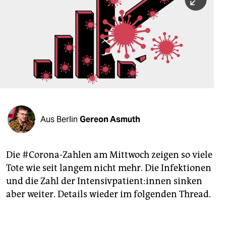
berlin
nord
wahrheit
verlag
verlag
veranstaltungen
Aus Berlin
Gereon Asmuth
shop
fragen & hilfe
Die #Corona-Zahlen am Mittwoch zeigen so viele
unterstützen
Tote wie seit langem nicht mehr. Die Infektionen
und die Zahl der In­ten­siv­pa­ti­en­t:in­nen sinken
abo
aber weiter. Details wieder im folgenden Thread.
genossenschaft