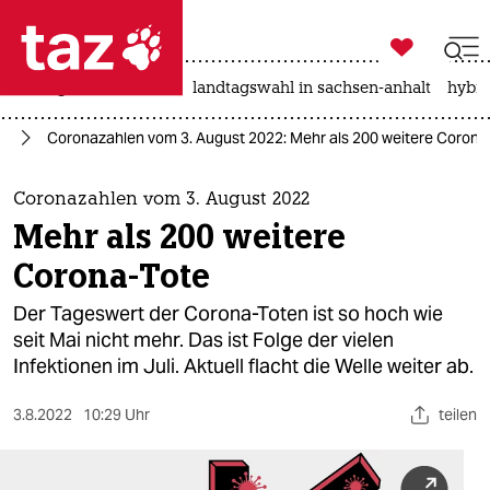

taz zahl ich
niedrigwasser
rente
landtagswahl in sachsen-anhalt
hybri

taz zahl ich
us
Coronazahlen vom 3. August 2022: Mehr als 200 weitere Corona
taz zahl ich
themen
Coronazahlen vom 3. August 2022
Mehr als 200 weitere
politik
Corona-Tote
öko
Der Tageswert der Corona-Toten ist so hoch wie
seit Mai nicht mehr. Das ist Folge der vielen
gesellschaft
Infektionen im Juli. Aktuell flacht die Welle weiter ab.
kultur
3.8.2022
10:29 Uhr
teilen
sport