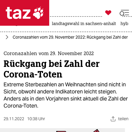

taz zahl ich
niedrigwasser
rente
landtagswahl in sachsen-anhalt
hybri

taz zahl ich
us
Coronazahlen vom 29. November 2022: Rückgang bei Zahl der 
taz zahl ich
themen
Coronazahlen vom 29. November 2022
Rückgang bei Zahl der
politik
Corona-Toten
öko
Extreme Sterbezahlen an Weihnachten sind nicht in
Sicht, obwohl andere Indikatoren leicht steigen.
gesellschaft
Anders als in den Vorjahren sinkt aktuell die Zahl der
Corona-Toten.
kultur
sport
29.11.2022
10:38 Uhr
teilen