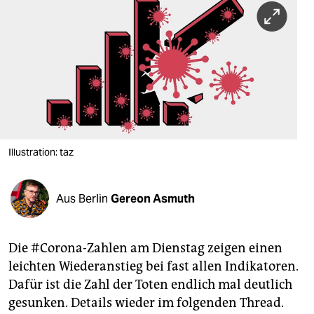
berlin
nord
wahrheit
verlag
verlag
veranstaltungen
Illustration: taz
shop
Aus Berlin
Gereon Asmuth
fragen & hilfe
unterstützen
Die #Corona-Zahlen am Dienstag zeigen einen
abo
leichten Wiederanstieg bei fast allen Indikatoren.
Dafür ist die Zahl der Toten endlich mal deutlich
genossenschaft
gesunken. Details wieder im folgenden Thread.