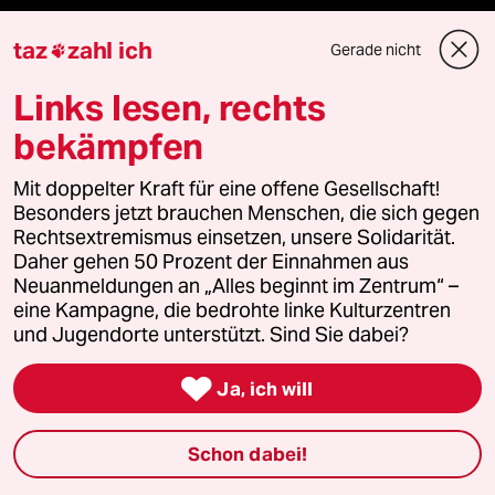
Landtagswahl in Sachsen-Anhalt
taz
zahl ich
Gerade nicht

Hybrider Krieg
Links lesen, rechts
Jemen
bekämpfen
Ceuta
Mit doppelter Kraft für eine offene Gesellschaft!
Besonders jetzt brauchen Menschen, die sich gegen
Rechtsextremismus einsetzen, unsere Solidarität.
Hitze
Daher gehen 50 Prozent der Einnahmen aus
Neuanmeldungen an „Alles beginnt im Zentrum“ –
eine Kampagne, die bedrohte linke Kulturzentren
und Jugendorte unterstützt. Sind Sie dabei?
Verlag

Ja, ich will
Aktuelles
Schon dabei!
Hausblog