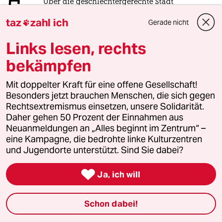
5
Über die geschlechtergerechte Stadt
„Die Stadt ist gemacht für den weißen
taz
zahl ich
Gerade nicht

Mann in einem Auto“
Links lesen, rechts
bekämpfen
6
Antifas in Sachsen-Anhalt
Der Ernstfall
Mit doppelter Kraft für eine offene Gesellschaft!
Besonders jetzt brauchen Menschen, die sich gegen
Rechtsextremismus einsetzen, unsere Solidarität.
taz
Daher gehen 50 Prozent der Einnahmen aus

Neuanmeldungen an „Alles beginnt im Zentrum“ –
eine Kampagne, die bedrohte linke Kulturzentren
und Jugendorte unterstützt. Sind Sie dabei?
Folgen Sie uns

Ja, ich will
Ressorts
Schon dabei!