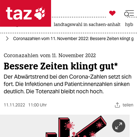

taz zahl ich
niedrigwasser
rente
landtagswahl in sachsen-anhalt
hybri

taz zahl ich
us
Coronazahlen vom 11. November 2022: Bessere Zeiten klingt gu
taz zahl ich
themen
Coronazahlen vom 11. November 2022
Bessere Zeiten klingt gut*
politik
Der Abwärtstrend bei den Corona-Zahlen setzt sich
öko
fort. Die Infektionen und Pa­ti­en­t:in­nen­zah­len sinken
deutlich. Die Totenzahl bleibt noch hoch.
gesellschaft
11.11.2022
11:00 Uhr
teilen
kultur
sport