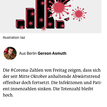
berlin
nord
wahrheit
verlag
Illustration: taz
verlag
veranstaltungen
Aus Berlin
Gereon Asmuth
shop
fragen & hilfe
Die #Corona-Zahlen von Freitag zeigen, dass sich
der seit Mitte Oktober anhaltende Abwärtstrend
unterstützen
offenbar doch fortsetzt. Die Infektionen und Pa­ti­
en­t:in­nen­zah­len sinken. Die Totenzahl bleibt
abo
hoch.
genossenschaft