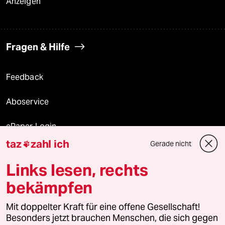
Anzeigen
Fragen & Hilfe
Feedback
Aboservice
ePaper Login
taz
zahl ich
Gerade nicht

Downloads für Abonnierende
Links lesen, rechts
bekämpfen
© 2026 taz Verlags und Vertriebs GmbH
Mit doppelter Kraft für eine offene Gesellschaft!
Alle Rechte vorbehalten. Bei rechtlichen Fragen oder für Genehmigungen
wenden Sie sich bitte an
lizenzen@taz.de
Besonders jetzt brauchen Menschen, die sich gegen