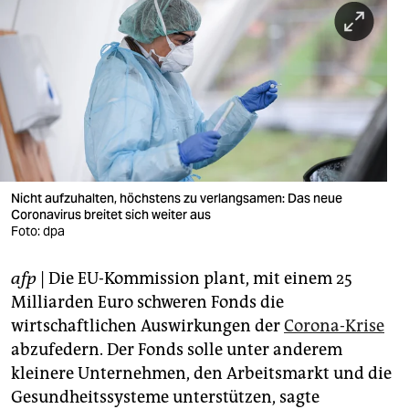
berlin
nord
wahrheit
verlag
verlag
veranstaltungen
Nicht aufzuhalten, höchstens zu verlangsamen: Das neue
Coronavirus breitet sich weiter aus
shop
Foto: dpa
fragen & hilfe
afp
| Die EU-Kommission plant, mit einem 25
Milliarden Euro schweren Fonds die
unterstützen
wirtschaftlichen Auswirkungen der
Corona-Krise
abo
abzufedern. Der Fonds solle unter anderem
kleinere Unternehmen, den Arbeitsmarkt und die
genossenschaft
Gesundheitssysteme unterstützen, sagte