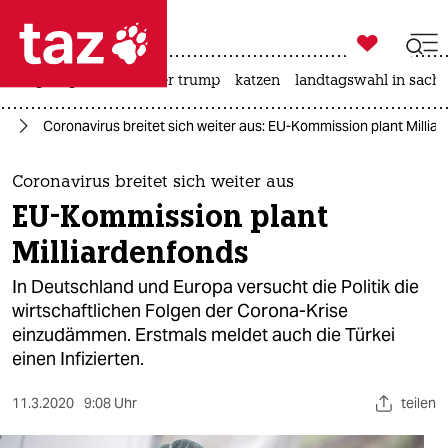

taz zahl ich
bergsteigen
usa unter trump
katzen
landtagswahl in sachs

taz zahl ich
us
Coronavirus breitet sich weiter aus: EU-Kommission plant Millia
taz zahl ich
themen
Coronavirus breitet sich weiter aus
EU-Kommission plant
politik
Milliardenfonds
öko
In Deutschland und Europa versucht die Politik die
wirtschaftlichen Folgen der Corona-Krise
gesellschaft
einzudämmen. Erstmals meldet auch die Türkei
einen Infizierten.
kultur
sport
11.3.2020
9:08 Uhr
teilen