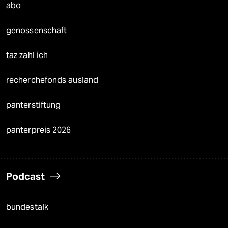
abo
genossenschaft
taz zahl ich
recherchefonds ausland
panterstiftung
panterpreis 2026
Podcast
bundestalk