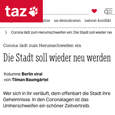

taz zahl ich
krieg in der ukraine
hitze
us-demokraten
nahost-konflikt

taz zahl ich
us
Corona lädt zum Herumschweifen ein: Die Stadt soll wieder neu
taz zahl ich
themen
Corona lädt zum Herumschweifen ein
Die Stadt soll wieder neu werden
politik
öko
Kolumne
Berlin viral
von
Tilman Baumgärtel
gesellschaft
kultur
Wer sich in ihr verläuft, dem offenbart die Stadt ihre
Geheimnisse. In den Coronatagen ist das
sport
Umherschweifen ein schöner Zeitvertreib.