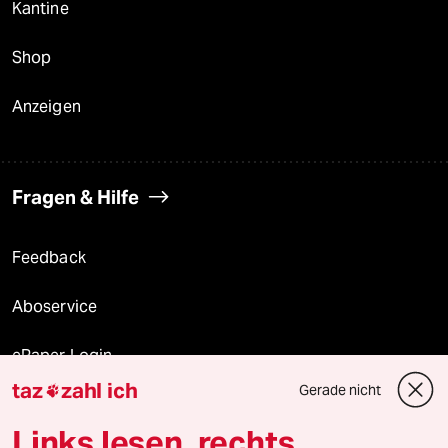
Kantine
Shop
Anzeigen
Fragen & Hilfe
Feedback
Aboservice
ePaper Login
taz
zahl ich
Gerade nicht

Downloads für Abonnierende
Links lesen, rechts