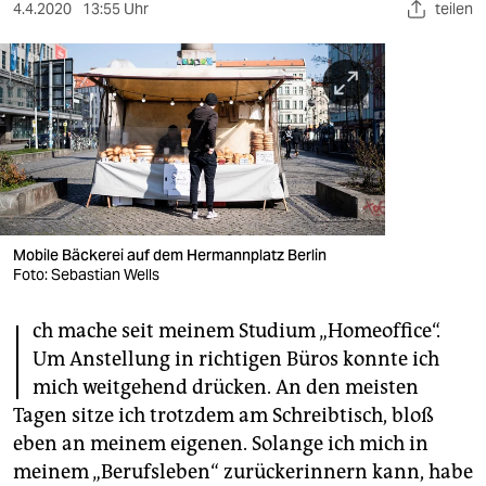
berlin
4.4.2020
13:55 Uhr
teilen
nord
wahrheit
verlag
verlag
veranstaltungen
Mobile Bäckerei auf dem Hermannplatz Berlin
shop
Foto: Sebastian Wells
I
fragen & hilfe
ch mache seit meinem Studium „Homeoffice“.
Um Anstellung in richtigen Büros konnte ich
unterstützen
mich weitgehend drücken. An den meisten
abo
Tagen sitze ich trotzdem am Schreibtisch, bloß
eben an meinem eigenen. Solange ich mich in
genossenschaft
meinem „Berufsleben“ zurückerinnern kann, habe