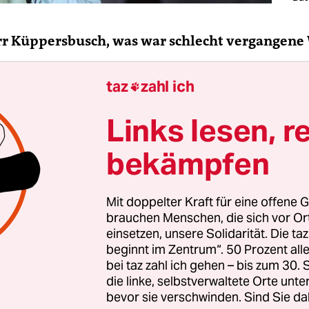
rr Küppersbusch, was war schlecht vergangene
taz
zahl ich

 Küppersbusch:
Zu viel Föderalismus.
Links lesen, r
bekämpfen
rd in dieser besser?
n.
Mit doppelter Kraft für eine offene G
brauchen Menschen, die sich vor O
einsetzen, unsere Solidarität. Die ta
beginnt im Zentrum“. 50 Prozent a
bei taz zahl ich gehen – bis zum 30
die linke, selbstverwaltete Orte unte
bevor sie verschwinden. Sind Sie da