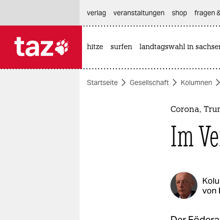
hautnavigation anspringen
hauptinhalt anspringen
footer anspringen
verlag
veranstaltungen
shop
fragen &
hitze
surfen
landtagswahl in sachse

taz zahl ich
taz zahl ich
Startseite
Gesellschaft
Kolumnen
themen
politik
Corona, Tru
Im Ve
öko
gesellschaft
kultur
Kol
von
sport