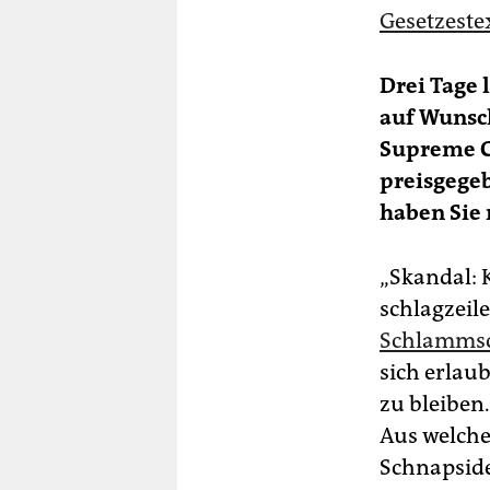
Gesetzeste
Drei Tage 
auf Wunsch
Supreme Co
preisgegeb
haben Sie 
„Skandal: 
schlagzeil
Schlammsc
sich erlau
zu bleiben
Aus welche
Schnapside