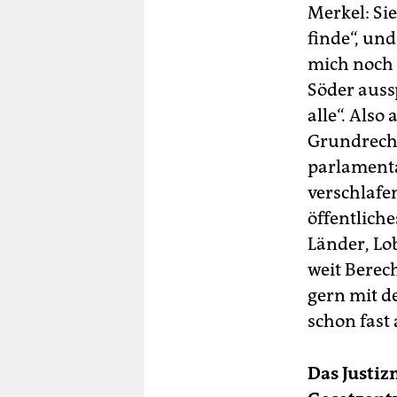
Merkel: Sie
finde“, und
mich noch 
Söder aussp
alle“. Als
Grundrecht
parlamenta
verschlafe
öffentlich
Länder, Lo
weit Berec
gern mit de
schon fast 
Das Justiz