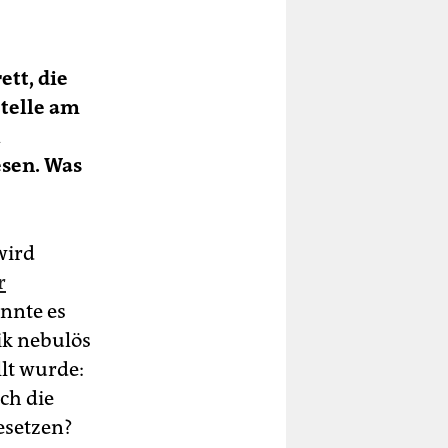
tt, die
Stelle am
l
esen. Was
wird
r
nnte es
ik nebulös
lt wurde:
ch die
esetzen?