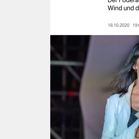
Der Födera
berlin
Wind und d
nord
18.10.2020
19:
wahrheit
verlag
verlag
veranstaltungen
shop
fragen & hilfe
unterstützen
abo
genossenschaft