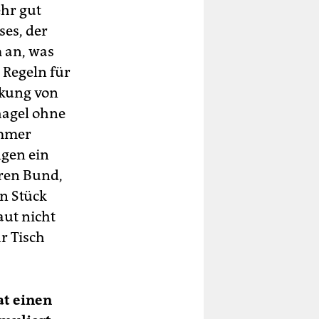
ehr gut
ses, der
m an, was
 Regeln für
nkung von
hagel ohne
ommer
ngen ein
ren Bund,
in Stück
aut nicht
hr Tisch
at einen