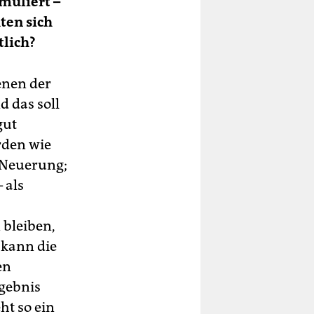
muliert –
ten sich
tlich?
enen der
d das soll
gut
rden wie
e Neuerung;
 als
 bleiben,
 kann die
en
gebnis
ht so ein