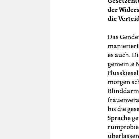
Gesetzent
der Widers
die Vertei
Das Gender
manieriert
es auch. D
gemeinte 
Flusskiese
morgen sch
Blinddarm 
frauenvera
bis die ges
Sprache ge
rumprobier
überlassen,