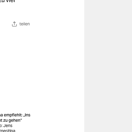
u viel
teilen
a empfiehlt: „Ins
ht zu gehen“
o: Jens
tner/dpa