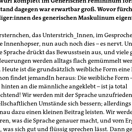
wurf komplett im Generischen Femininum for
tand dagegen war erwartbar groß. Wovor fürch
diger:innen des generischen Maskulinum eigen
sternchen, das Unterstrich_Innen, im Gesproch
e Innenhopser, nun auch noch dies – es nervt. Un
ie Sprache drückt das Bewusstsein aus, und viele 
Neuerungen werden alltags flach gemümmelt we
l. Heute ist die grundsätzlich weibliche Form ein
on findet jemandIn heraus: Die weibliche Form –
hinten an die männliche angeklebt – ist ja total
chtend! Wir werden mit der Sprache unzufrieden
ellschaftlichen Umstände sich bessern; allerdings
nau dazu einen kleinen Beitrag leisten. Wir werd
en, was die Sprache genauer macht, und vom Er
 was sich gut und flüssig sprechen lässt. Dann ge