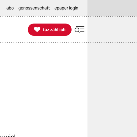
abo
genossenschaft
epaper login

taz zahl ich
taz zahl ich