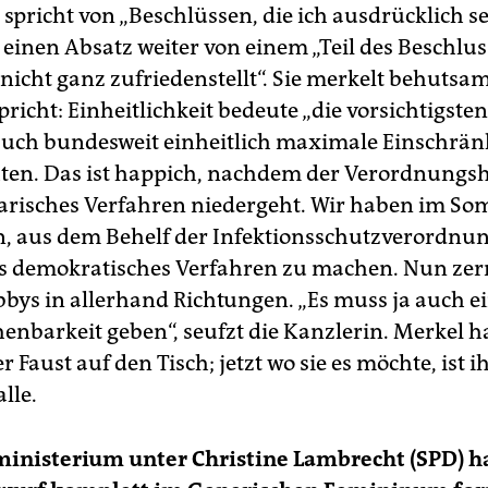
 spricht von „Beschlüssen, die ich ausdrücklich s
 einen Absatz weiter von einem „Teil des Beschlus
nicht ganz zufriedenstellt“. Sie merkelt behutsa
richt: Einheitlichkeit bedeute „die vorsichtigsten
o auch bundesweit einheitlich maximale Einschrä
en. Das ist happich, nachdem der Verordnungs
risches Verfahren niedergeht. Wir haben im S
n, aus dem Behelf der Infektionsschutzverordnu
es demokratisches Verfahren zu machen. Nun zer
bbys in allerhand Richtungen. „Es muss ja auch e
henbarkeit geben“, seufzt die Kanzlerin. Merkel h
r Faust auf den Tisch; jetzt wo sie es möchte, ist i
alle.
ministerium unter Christine Lambrecht (SPD) h