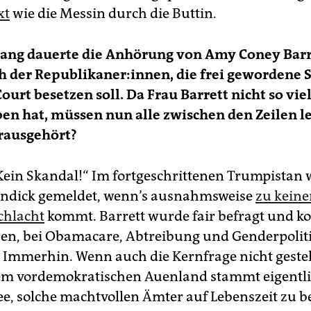
xt
wie die Messin durch die Buttin.
lang dauerte die Anhörung von Amy Coney Barre
 der Republikaner:innen, die frei gewordene 
urt besetzen soll. Da Frau Barrett nicht so vie
en hat, müssen nun alle zwischen den Zeilen l
rausgehört?
Kein Skandal!“ Im fortgeschrittenen Trumpistan 
endick gemeldet, wenn’s ausnahmsweise
zu keine
hlacht
kommt. Barrett wurde fair befragt und ko
ben, bei Oba­macare, Abtreibung und Genderpolit
. Immerhin. Wenn auch die Kernfrage nicht gestel
m vordemokratischen Auenland stammt eigentli
e, solche machtvollen Ämter auf Lebenszeit zu b