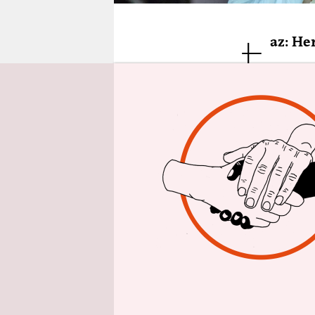
epaper login
t
az: He
Friedrich
Und was wi
Rudelsinge