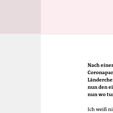
Nach eine
Coronapan
Länderche
nun den ei
nun wo tun
Ich weiß ni