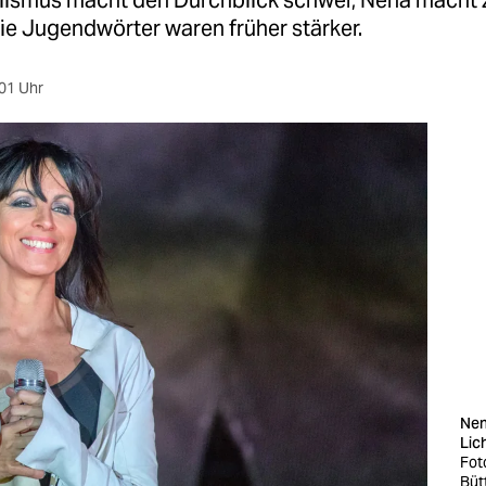
lismus macht den Durchblick schwer, Nena macht z
ie Jugendwörter waren früher stärker.
01 Uhr
Nen
Lic
Fot
Büt