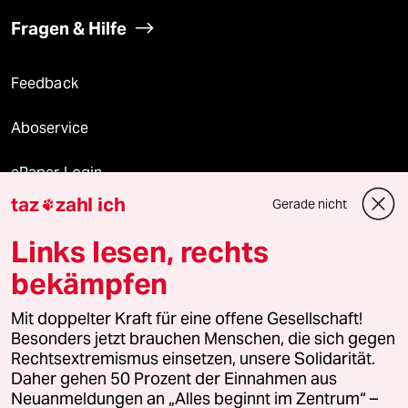
Fragen & Hilfe
Feedback
Aboservice
ePaper Login
taz
zahl ich
Gerade nicht

Downloads für Abonnierende
Links lesen, rechts
bekämpfen
© 2026 taz Verlags und Vertriebs GmbH
Mit doppelter Kraft für eine offene Gesellschaft!
Alle Rechte vorbehalten. Bei rechtlichen Fragen oder für Genehmigungen
wenden Sie sich bitte an
lizenzen@taz.de
Besonders jetzt brauchen Menschen, die sich gegen
Rechtsextremismus einsetzen, unsere Solidarität.
Daher gehen 50 Prozent der Einnahmen aus
Feedback
Redaktionsstatut
Kommune-Richtlinien
KI-
Neuanmeldungen an „Alles beginnt im Zentrum“ –