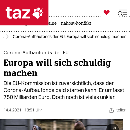

taz zahl ich
hitze
krieg in der ukraine
nahost-konflikt

taz zahl ich
us
Corona-Aufbaufonds der EU: Europa will sich schuldig machen
taz zahl ich
themen
Corona-Aufbaufonds der EU
Europa will sich schuldig
politik
machen
öko
Die EU-Kommission ist zuversichtlich, dass der
Corona-Aufbaufonds bald starten kann. Er umfasst
gesellschaft
750 Milliarden Euro. Doch noch ist vieles unklar.
kultur
14.4.2021
18:51 Uhr
teilen
sport