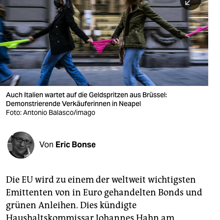
berlin
nord
wahrheit
verlag
verlag
Auch Italien wartet auf die Geldspritzen aus Brüssel:
Demonstrierende Verkäuferinnen in Neapel
veranstaltungen
Foto: Antonio Balasco/imago
shop
fragen & hilfe
Von
Eric Bonse
unterstützen
Die EU wird zu einem der weltweit wichtigsten
abo
Emittenten von in Euro gehandelten Bonds und
genossenschaft
grünen Anleihen. Dies kündigte
Haushaltskommissar Johannes Hahn am