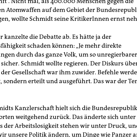
nft“. Nicht mal, als 400.000 Menschen gegen die
en Atomwaffen auf dem Gebiet der Bundesrepubli
gen, wollte Schmidt seine KritikerInnen ernst n
 kanzelte die Debatte ab. Es hätte ja der
fähigkeit schaden können: „Je mehr direkte
ngen durch das ganze Volk, um so unregierbarer
 sicher. Schmidt wollte regieren. Der Diskurs übe
der Gesellschaft war ihm zuwider. Befehle werde
t, sondern erteilt und ausgeführt. Das war der Te
midts Kanzlerschaft hielt sich die Bundesrepublik
rten weitgehend zurück. Das änderte sich unter
s der Arbeitslosigkeit stehen wir unter Druck, u
 wir unsere Politik ändern, um Dinge wie Panzer a