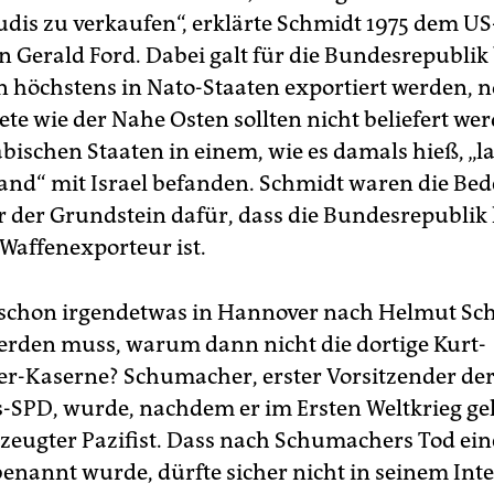
udis zu verkaufen“, erklärte Schmidt 1975 dem US
n Gerald Ford. Dabei galt für die Bundesrepublik 
n höchstens in Nato-Staaten exportiert werden, n
ete wie der Nahe Osten sollten nicht beliefert we
abischen Staaten in einem, wie es damals hieß, „l
and“ mit Israel befanden. Schmidt waren die Be
ar der Grundstein dafür, dass die Bundesrepublik
Waffenexporteur ist.
 schon irgendetwas in Hannover nach Helmut Sc
rden muss, warum dann nicht die dortige Kurt-
-Kaserne? Schumacher, erster Vorsitzender de
-SPD, wurde, nachdem er im Ersten Weltkrieg g
rzeugter Pazifist. Dass nach Schumachers Tod ei
enannt wurde, dürfte sicher nicht in seinem Inte