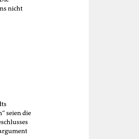
ns nicht
dts
“ seien die
eschlusses
agargument