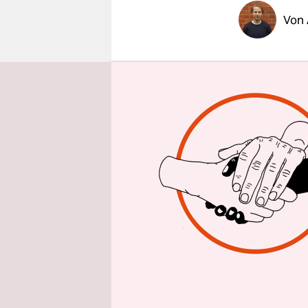
epaper login
Von
Contra: De
Einzig, da
angesichts
Kriegsverb
Zumal es 
geht: Hind
und Reichs
demokrati
Straßen un
ersetzen, i
Handeln, ja