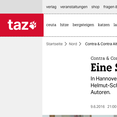
hautnavigation anspringen
hauptinhalt anspringen
footer anspringen
verlag
veranstaltungen
shop
fragen &
ceuta
hitze
bergsteigen
katzen
l

taz zahl ich
taz zahl ich
Startseite
Nord
Contra & Contra Al
themen
politik
Contra & Co
Eine 
öko
In Hannover
gesellschaft
Helmut-Sch
Autoren.
kultur
sport
9.6.2016
21:00