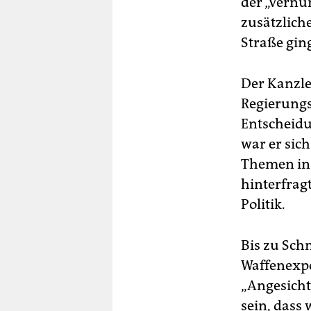
der „Vernu
zusätzlich
Straße gin
Der Kanzler
Regierungs
Entscheidu
war er sich
Themen in 
hinterfrag
Politik.
Bis zu Sch
Waffenexpo
„Angesicht
sein, dass