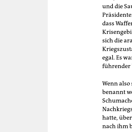
und die Sa
Präsidente
dass Waffe
Krisengebi
sich die ar
Kriegszust
egal. Es w
führender 
Wenn also
benannt we
Schumacher
Nachkriegs
hatte, übe
nach ihm b