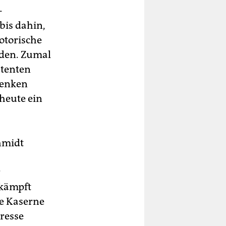
-
bis dahin,
otorische
rden. Zumal
atenten
denken
 heute ein
hmidt
r
ekämpft
ne Kaserne
resse