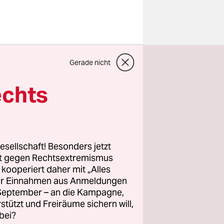
Gerade nicht
st
echts
as Problem.
rgstraße
legende
esellschaft! Besonders jetzt
 in einer
rt gegen Rechtsextremismus
z kooperiert daher mit „Alles
von
ller Einnahmen aus Anmeldungen
hmidt zu
. September – an die Kampagne,
enken und
rstützt und Freiräume sichern will,
nach 1945
bei?