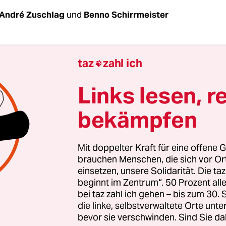
André Zuschlag
und
Benno Schirrmeister
r Militarist
taz
zahl ich

ss Schmidt in der Wehrmacht Oberleutnant war, i
Links lesen, r
 der unzähligen Straßen, die nach tatsächlichen
bekämpfen
rechern und Kolonialisten benannt sind, nicht d
in Hannover um die Umbenennung der Hindenbu
enburg – Kriegstreiber, Verbreiter der Dolchstoß
Mit doppelter Kraft für eine offene G
präsident, der Hitler zum Kanzler machte – sollte
brauchen Menschen, die sich vor O
einsetzen, unsere Solidarität. Die ta
schen Bundesrepublik nicht mit der Benennung 
beginnt im Zentrum“. 50 Prozent a
d Plätzen gefeiert werden. Ihn durch Helmut Sc
bei taz zahl ich gehen – bis zum 30
st allerdings genauso falsch. Das militärische D
die linke, selbstverwaltete Orte unte
 dessen Glorifizierung, setzte sich mit Schmidt 
bevor sie verschwinden. Sind Sie da