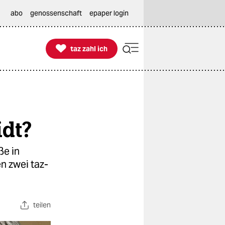
abo
genossenschaft
epaper login

taz zahl ich
taz zahl ich
idt?
ße in
n zwei taz-
teilen