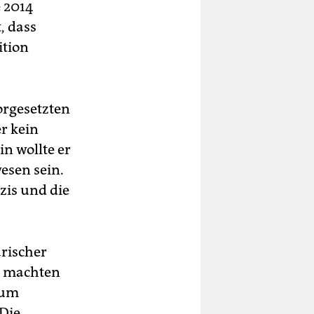
 2014
, dass
ition
orgesetzten
r kein
n wollte er
esen sein.
zis und die
ärischer
it machten
rum
 Die