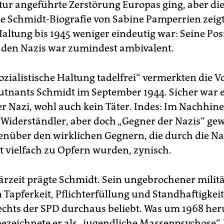
tur angeführte Zerstörung Europas ging, aber die
e Schmidt-Biografie von Sabine Pamperrien zeigt
altung bis 1945 weniger eindeutig war: Seine Pos
den Nazis war zumindest ambivalent.
ozialistische Haltung tadelfrei“ vermerkten die V
utnants Schmidt im September 1944. Sicher war e
r Nazi, wohl auch kein Täter. Indes: Im Nachhinei
 Widerständler, aber doch „Gegner der Nazis“ gew
genüber den wirklichen Gegnern, die durch die Na
vielfach zu Opfern wurden, zynisch.
tärzeit prägte Schmidt. Sein ungebrochener milit
 Tapferkeit, Pflichterfüllung und Standhaftigke
echts der SPD durchaus beliebt. Was um 1968 he
bezeichnete er als „jugendliche Massenpsychose“.