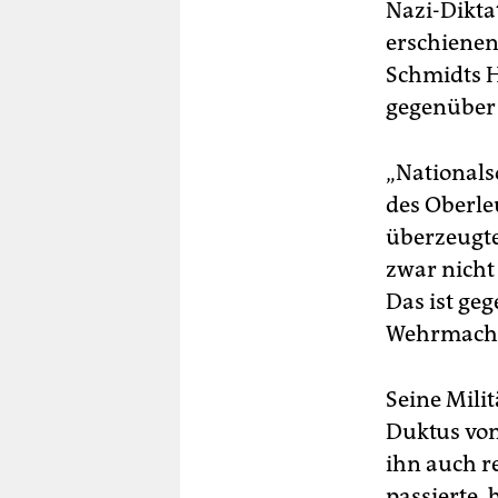
Nazi-Dikta
erschienen
Schmidts H
gegenüber 
„Nationals
des Oberle
überzeugte
zwar nicht
Das ist ge
Wehrmacht 
Seine Mili
Duktus von
ihn auch r
passierte, 