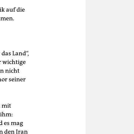
k auf die
ehmen.
 das Land“,
r wichtige
n nicht
nor seiner
 mit
 ihm:
nd es mag
n den Iran