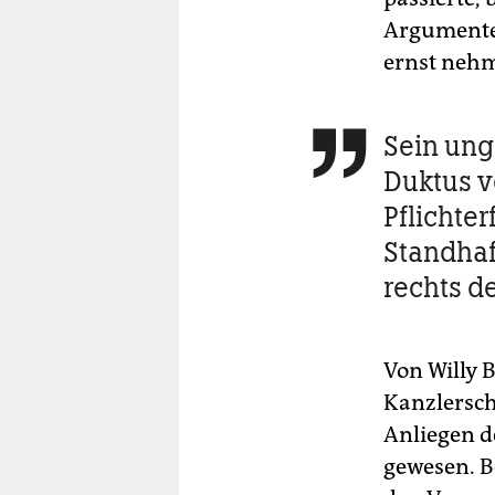
Argumente 
ernst neh
Sein ung

Duktus v
Pflichte
Standhaf
rechts d
Von Willy 
Kanzlersch
Anliegen d
gewesen. B