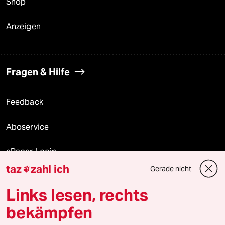
Shop
Anzeigen
Fragen & Hilfe
Feedback
Aboservice
ePaper Login
taz
zahl ich
Gerade nicht

Downloads für Abonnierende
Links lesen, rechts
bekämpfen
© 2026 taz Verlags und Vertriebs GmbH