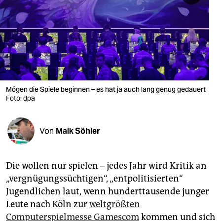
berlin
nord
wahrheit
verlag
verlag
Mögen die Spiele beginnen – es hat ja auch lang genug gedauert
Foto: dpa
veranstaltungen
shop
Von
Maik Söhler
fragen & hilfe
unterstützen
Die wollen nur spielen – jedes Jahr wird Kritik an
„vergnügungssüchtigen“, „entpolitisierten“
abo
Jugendlichen laut, wenn hunderttausende junger
genossenschaft
Leute nach Köln zur
weltgrößten
Computerspielmesse Gamescom
kommen und sich