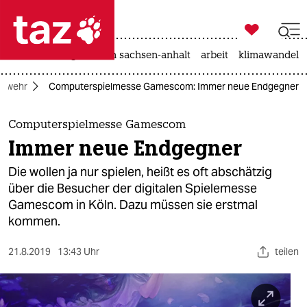

taz zahl ich
hitze
landtagswahl in sachsen-anhalt
arbeit
klimawandel

taz zahl ich
eswehr
Computerspielmesse Gamescom: Immer neue Endgegner
taz zahl ich
themen
Computerspielmesse Gamescom
Immer neue Endgegner
politik
Die wollen ja nur spielen, heißt es oft abschätzig
öko
über die Besucher der digitalen Spielemesse
Gamescom in Köln. Dazu müssen sie erstmal
gesellschaft
kommen.
kultur
21.8.2019
13:43 Uhr
teilen
sport