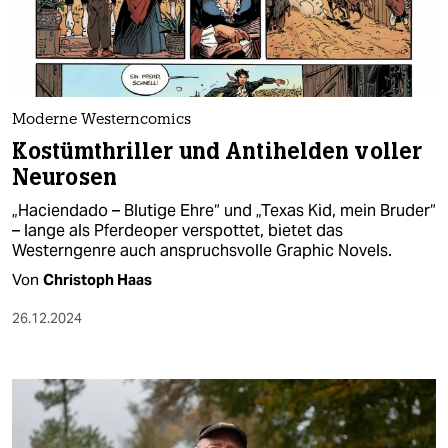
berlin
nord
wahrheit
Moderne Westerncomics
verlag
Kostümthriller und Antihelden voller
Neurosen
verlag
„Haciendado – Blutige Ehre“ und „Texas Kid, mein Bruder“
veranstaltungen
– lange als Pferdeoper verspottet, bietet das
Westerngenre auch anspruchsvolle Graphic Novels.
shop
Von
Christoph Haas
fragen & hilfe
26.12.2024
unterstützen
abo
genossenschaft