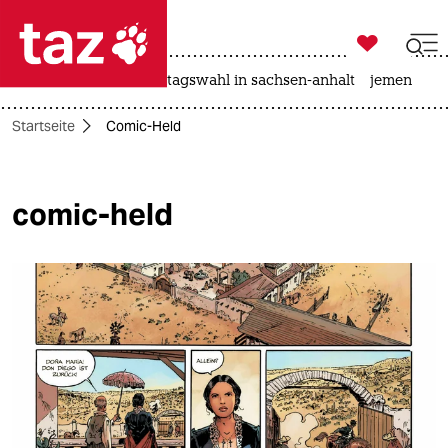

taz zahl ich
drohnen
rente
landtagswahl in sachsen-anhalt
jemen

taz zahl ich
Startseite
Comic-Held
taz zahl ich
themen
comic-held
politik
öko
gesellschaft
kultur
sport