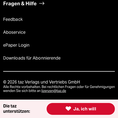
Fragen & Hilfe
Feedback
Aboservice
ePaper Login
Downloads für Abonnierende
© 2026 taz Verlags und Vertriebs GmbH
Alle Rechte vorbehalten. Bei rechtlichen Fragen oder für Genehmigungen
wenden Sie sich bitte an
lizenzen@taz.de
Die taz
Feedback
Redaktionsstatut
Kommune-Richtlinien
KI-

Ja, ich will
unterstützen: