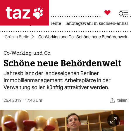

taz zahl ich
hitze
niedrigwasser
rente
landtagswahl in sachsen-anhalt

taz zahl ich
t-Grün in Berlin
Co-Working und Co.: Schöne neue Behördenwelt
taz zahl ich
themen
Co-Working und Co.
Schöne neue Behördenwelt
politik
Jahresbilanz der landeseigenen Berliner
öko
Immobilienmanagement: Arbeitsplätze in der
Verwaltung sollen künftig attraktiver werden.
gesellschaft
25.4.2019
17:46 Uhr
teilen
kultur
sport