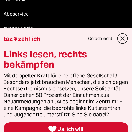
Aboservice
ePaper Login
taz
zahl ich
Gerade nicht

Downloads für Abonnierende
Links lesen, rechts
bekämpfen
© 2026 taz Verlags und Vertriebs GmbH
Alle Rechte vorbehalten. Bei rechtlichen Fragen oder für Genehmigungen
Mit doppelter Kraft für eine offene Gesellschaft!
wenden Sie sich bitte an
lizenzen@taz.de
Besonders jetzt brauchen Menschen, die sich gegen
Rechtsextremismus einsetzen, unsere Solidarität.
Daher gehen 50 Prozent der Einnahmen aus
Feedback
Redaktionsstatut
Kommune-Richtlinien
KI-
Neuanmeldungen an „Alles beginnt im Zentrum“ –
eine Kampagne, die bedrohte linke Kulturzentren
Leitlinie
Informant
Datenschutz
Impressum
AGB
und Jugendorte unterstützt. Sind Sie dabei?
Seitenwende
Einwilligungen widerrufen (Ads)

Ja, ich will