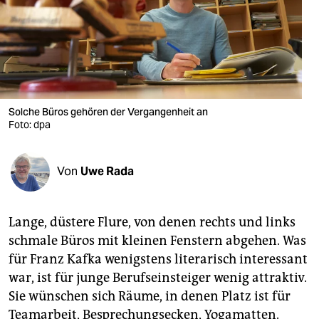
berlin
nord
wahrheit
verlag
Solche Büros gehören der Vergangenheit an
Foto: dpa
verlag
veranstaltungen
Von
Uwe Rada
shop
fragen & hilfe
Lange, düstere Flure, von denen rechts und links
unterstützen
schmale Büros mit kleinen Fenstern abgehen. Was
für Franz Kafka wenigstens literarisch interessant
abo
war, ist für junge Berufseinsteiger wenig attraktiv.
genossenschaft
Sie wünschen sich Räume, in denen Platz ist für
Teamarbeit, Besprechungsecken, Yogamatten.