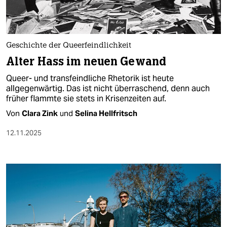
berlin
nord
wahrheit
Geschichte der Queerfeindlichkeit
Alter Hass im neuen Gewand
verlag
Queer- und transfeindliche Rhetorik ist heute
allgegenwärtig. Das ist nicht überraschend, denn auch
verlag
früher flammte sie stets in Krisenzeiten auf.
veranstaltungen
Von
Clara Zink
und
Selina Hellfritsch
shop
12.11.2025
fragen & hilfe
unterstützen
abo
genossenschaft