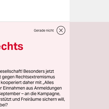
te dazu
Gerade nicht
bart. Hier
zum
echts
esellschaft! Besonders jetzt
rt gegen Rechtsextremismus
z kooperiert daher mit „Alles
as finde
ller Einnahmen aus Anmeldungen
 ins
. September – an die Kampagne,
n. Und, ja,
rstützt und Freiräume sichern will,
bei?