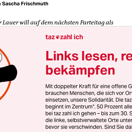
n
Sascha Frischmuth
 Lauer will auf dem nächsten Parteitag als
itzender der Piraten gewählt werden. Die taz hat
taz
zahl ich

rview-Termin bei ihm im Abgeordnetenhaus verein
t des Gesprächs, einen Audio-Mitschnitt gibt es 
Links lesen, r
als MP3
:
bekämpfen
 warum wollen Sie Landesvorsitzender werden?
Mit doppelter Kraft für eine offene G
r im Moment von den Strukturen her im Berliner
brauchen Menschen, die sich vor O
einsetzen, unsere Solidarität. Die ta
and irgendwie in einem Zustand vor 2009 sind, d
beginnt im Zentrum“. 50 Prozent a
rig. Und weil es schön wäre, wenn wir 2016 wieder
bei taz zahl ich gehen – bis zum 30
enhaus kämen, um die Piratenpolitik fortzusetze
die linke, selbstverwaltete Orte unte
 ich dann halt als Landesvorsitzender tun.
bevor sie verschwinden. Sind Sie da