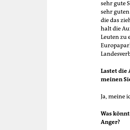
sehr gute 
sehr guten
die das zi
halt die A
Leuten zu 
Europaparl
Landesverb
Lastet die
meinen Si
Ja, meine i
Was könnte
Anger?