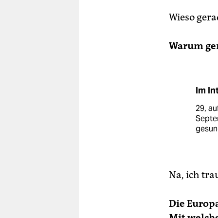
Wieso gera
Warum gera
Im In
29, au
Septe
gesund
Na, ich tra
Die Europa
Mit welch