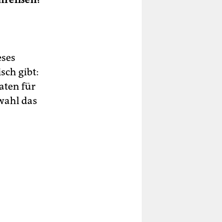
eses
sch gibt:
aten für
awahl das