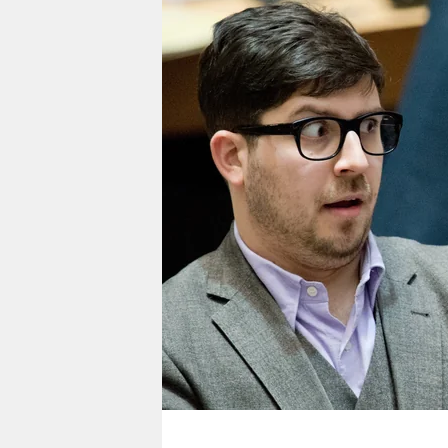
berlin
nord
wahrheit
verlag
verlag
veranstaltungen
shop
fragen & hilfe
unterstützen
abo
genossenschaft