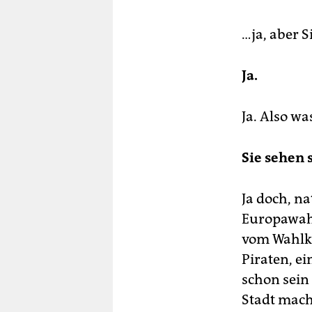
…ja, aber S
Ja.
Ja. Also was
Sie sehen 
Ja doch, na
Europawahl
vom Wahlka
Piraten, ei
schon sein
Stadt mach