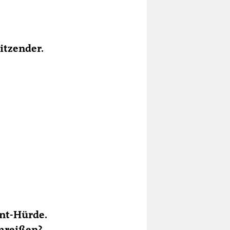
itzender.
ent-Hürde.
umreißen?