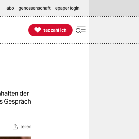
abo
genossenschaft
epaper login

taz zahl ich
taz zahl ich
nhalten der
das Gespräch
teilen