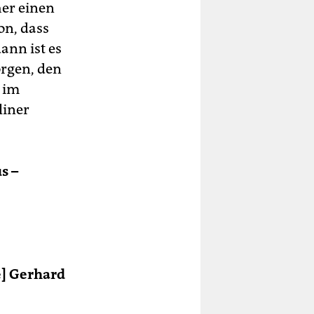
her einen
on, dass
ann ist es
orgen, den
h im
liner
s –
e] Gerhard