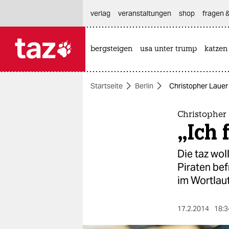
hautnavigation anspringen
hauptinhalt anspringen
footer anspringen
verlag
veranstaltungen
shop
fragen &
bergsteigen
usa unter trump
katzen

taz zahl ich
taz zahl ich
Startseite
Berlin
Christopher Lauer ü
themen
politik
Christopher 
„Ich 
öko
Die taz wol
gesellschaft
Piraten bef
im Wortlaut
kultur
sport
17.2.2014
18:3