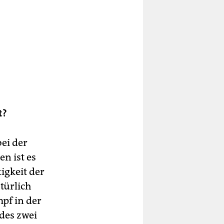
t?
bei der
n ist es
igkeit der
türlich
pf in der
des zwei