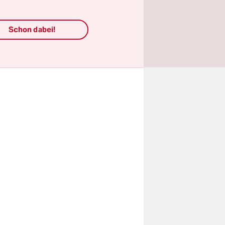
uch
Schon dabei!
Sie?