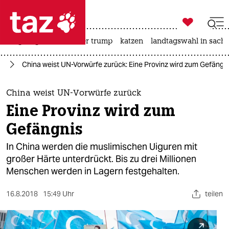

taz zahl ich
bergsteigen
usa unter trump
katzen
landtagswahl in sachs

taz zahl ich
en
China weist UN-Vorwürfe zurück: Eine Provinz wird zum Gefängn
taz zahl ich
themen
China weist UN-Vorwürfe zurück
Eine Provinz wird zum
politik
Gefängnis
öko
In China werden die muslimischen Uiguren mit
großer Härte unterdrückt. Bis zu drei Millionen
gesellschaft
Menschen werden in Lagern festgehalten.
kultur
16.8.2018
15:49 Uhr
teilen
sport