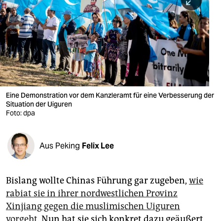
berlin
nord
wahrheit
verlag
verlag
Eine Demonstration vor dem Kanzleramt für eine Verbesserung der
Situation der Uiguren
veranstaltungen
Foto: dpa
shop
fragen & hilfe
Aus Peking
Felix Lee
unterstützen
Bislang wollte Chinas Führung gar zugeben,
wie
abo
rabiat sie in ihrer nordwestlichen Provinz
genossenschaft
Xinjiang gegen die muslimischen Uiguren
vorgeht
. Nun hat sie sich konkret dazu geäußert