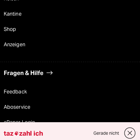
Kantine
Shop
Anzeigen
Fragen & Hilfe
Feedback
Aboservice
ePaper Login
taz
zahl ich
Gerade nicht

Downloads für Abonnierende