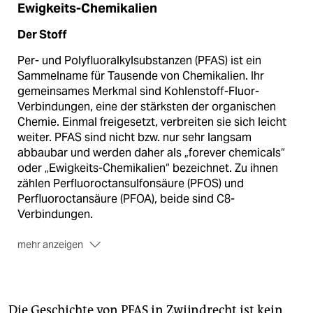
Ewigkeits-Chemikalien
Der Stoff
Per- und Polyfluoralkylsubstanzen (PFAS) ist ein
Sammelname für Tausende von Chemikalien. Ihr
gemeinsames Merkmal sind Kohlenstoff-Fluor-
Verbindungen, eine der stärksten der organischen
Chemie. Einmal freigesetzt, verbreiten sie sich leicht
weiter. PFAS sind nicht bzw. nur sehr langsam
abbaubar und werden daher als „forever chemicals“
oder „Ewigkeits-Chemikalien“ bezeichnet. Zu ihnen
zählen Perfluoroctan­sulfonsäure (PFOS) und
Perfluoroctansäure (PFOA), beide sind C8-
Verbindungen.
mehr anzeigen
Die Verwendung
Weil PFAS wasser- und fettabweisend reagieren,
wurden sie ab den späten 1940er Jahren massenhaft
Die Geschichte von PFAS in Zwijndrecht ist kein