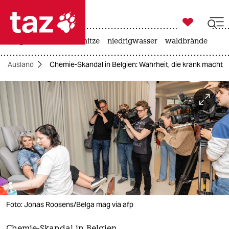

taz zahl ich
krieg in der ukraine
hitze
niedrigwasser
waldbrände

taz zahl ich
ds Ausland
Chemie-Skandal in Belgien: Wahrheit, die krank macht
taz zahl ich
themen
politik
öko
gesellschaft
kultur
Foto: Jonas Roosens/Belga mag via afp
sport
Chemie-Skandal in Belgien