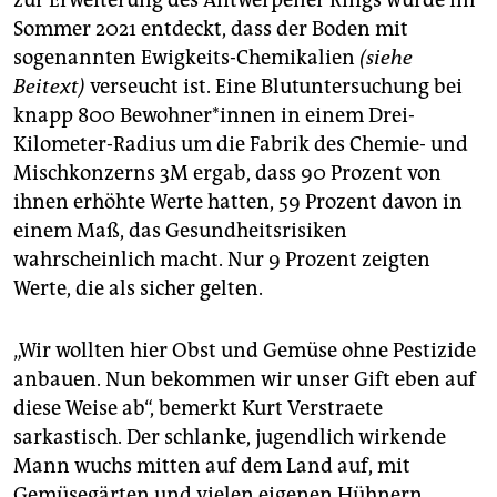
Sommer 2021 entdeckt, dass der Boden mit
sogenannten Ewigkeits-Chemikalien
(siehe
Beitext)
verseucht ist. Eine Blutuntersuchung bei
knapp 800 Be­woh­ne­r*in­nen in einem Drei-
Kilometer-Radius um die Fabrik des Chemie- und
Mischkonzerns 3M ergab, dass 90 Prozent von
ihnen erhöhte Werte hatten, 59 Prozent davon in
einem Maß, das Gesundheitsrisiken
wahrscheinlich macht. Nur 9 Prozent zeigten
Werte, die als sicher gelten.
„Wir wollten hier Obst und Gemüse ohne Pestizide
anbauen. Nun bekommen wir unser Gift eben auf
diese Weise ab“, bemerkt Kurt Verstrae­te
sarkastisch. Der schlanke, jugendlich wirkende
Mann wuchs mitten auf dem Land auf, mit
Gemüsegärten und vielen eigenen Hühnern.