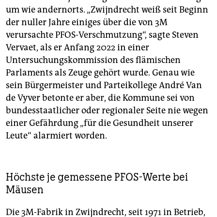
Verbot aller PFAS ein.
um wie andernorts. „Zwijndrecht weiß seit Beginn
Der Film
der nuller Jahre einiges über die von 3M
verursachte PFOS-Verschmutzung“, sagte Steven
„Dark Waters“ („Vergiftete Wahrheit“), ist ein US-
Vervaet, als er Anfang 2022 in einer
Spielfilm von Todd Haynes (2019). Er adaptiert einen
Untersuchungskommission des flämischen
Text von Nathaniel Rich im
New York Times Magazine
und zeigt die wahre Geschichte des Ex-Firmenanwalts
Parlaments als Zeuge gehört wurde. Genau wie
Robert Billot. Der weist dem US-Chemiekonzern und
sein Bürgermeister und Parteikollege André Van
Teflon-Produzenten DuPont nach, durch Verklappen,
de Vyver betonte er aber, die Kommune sei von
fahrlässige Entsorgung und Kontakt mit hochgiftigen
bundesstaatlicher oder regionaler Seite nie wegen
Chemikalien An­woh­ne­r*in­nen und Personal zu
einer Gefährdung „für die Gesundheit unserer
gefährden sowie Trinkwasserquellen zu verseuchen.
Infos darüber hielt DuPont jahrzehntelang geheim. Die
Leute“ alarmiert worden.
Sammelklage von über 3.500 Geschädigten endete
per Vergleich: DuPont zahlte 671 Millionen Dollar.
(T.
Müller)
Höchste je gemessene PFOS-Werte bei
Mäusen
Die 3M-Fabrik in Zwijndrecht, seit 1971 in Betrieb,