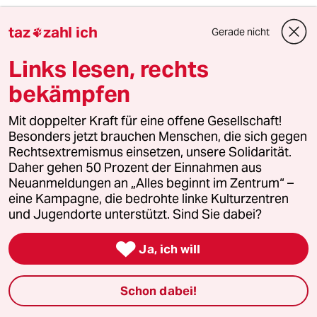
taz
zahl ich
Gerade nicht

Links lesen, rechts
bekämpfen
Mit doppelter Kraft für eine offene Gesellschaft!
Besonders jetzt brauchen Menschen, die sich gegen
Rechtsextremismus einsetzen, unsere Solidarität.
Daher gehen 50 Prozent der Einnahmen aus
Neuanmeldungen an „Alles beginnt im Zentrum“ –
Rauschmittel-Abfälle in den Niederlanden
eine Kampagne, die bedrohte linke Kulturzentren
Drogen für den Wald
und Jugendorte unterstützt. Sind Sie dabei?
Die Niederlande sind ein wichtiger Produzent
synthetischer Rauschmittel. Geheime Labore entsorgen

Ja, ich will
ihre chemischen Abfälle regelmäßig in der Natur.
Von
Tobias Müller
Schon dabei!