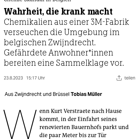
berlin
Wahrheit, die krank macht
nord
Chemikalien aus einer 3M-Fabrik
wahrheit
verseuchen die Umgebung im
belgischen Zwijndrecht.
verlag
Gefährdete An­woh­ne­r*in­nen
verlag
bereiten eine Sammelklage vor.
veranstaltungen
23.8.2023
15:17 Uhr
teilen
shop
fragen & hilfe
Aus Zwijndrecht und Brüssel
Tobias Müller
W
unterstützen
enn Kurt Verstraete nach Hause
abo
kommt, in der Einfahrt seines
renovierten Bauernhofs parkt und
genossenschaft
die paar Meter bis zur Tür