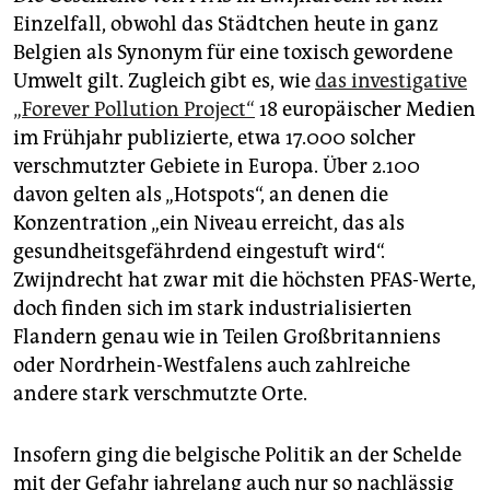
produziert. Bekannt meist durch die Diskussion zur
Einzelfall, obwohl das Städtchen heute in ganz
Schädlichkeit von Teflon-Pfannen, werden oder
Belgien als Synonym für eine toxisch gewordene
wurden sie auch in Backformen, Allwetter-Kleidung,
Teppichen, Einwegverpackungen, Backpapier,
Umwelt gilt. Zugleich gibt es, wie
das investigative
Kosmetik, Zahnseide, Löschschaum und manchen
„Forever Pollution Project“
18 europäischer Medien
Wärmepumpen verwendet.
im Frühjahr publizierte, etwa 17.000 solcher
verschmutzter Gebiete in Europa. Über 2.100
Die Folgen
davon gelten als „Hotspots“, an denen die
Spuren von PFAS sind inzwischen so gut wie überall
Konzentration „ein Niveau erreicht, das als
auf der Welt zu finden und im Blut fast aller Menschen
gesundheitsgefährdend eingestuft wird“.
enthalten.
Mehrere Studien wie etwa 2020 des US-
Zwijndrecht hat zwar mit die höchsten PFAS-Werte,
National Cancer Institute
sehen Zusammenhänge mit
u. a. Nieren- und Hodenkrebs, erhöhtem Cholesterin,
doch finden sich im stark industrialisierten
Schäden an Immun-und Hormonsystem und
Flandern genau wie in Teilen Großbritanniens
Schilddrüsenkrankheiten. Die EU hat daher nach
oder Nordrhein-Westfalens auch zahlreiche
PFOS (2006) auch PFOA (2020) verboten. Die
andere stark verschmutzte Orte.
Umweltbehörden aus Deutschland, den Niederlanden,
Norwegen, Schweden und Dänemark reichten Anfang
des Jahres bei der Europäischen Chemikalien-
Insofern ging die belgische Politik an der Schelde
Agentur (ECHA) einen Antrag auf ein EU-weites
mit der Gefahr jahrelang auch nur so nachlässig