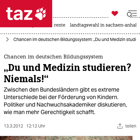

taz zahl ich
hitze
niedrigwasser
rente
landtagswahl in sachsen-anhalt

taz zahl ich
ng
Chancen im deutschen Bildungssystem: „Du und Medizin studier
taz zahl ich
themen
Chancen im deutschen Bildungssystem
„Du und Medizin studieren?
politik
Niemals!“
öko
Zwischen den Bundesländern gibt es extreme
Unterschiede bei der Förderung von Kindern.
gesellschaft
Politiker und Nachwuchsakademiker diskutieren,
wie man mehr Gerechtigkeit schafft.
kultur
sport
13.3.2012
12:12 Uhr
teilen