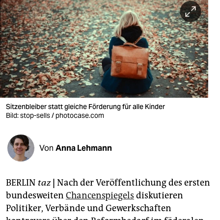
berlin
nord
wahrheit
verlag
verlag
veranstaltungen
Sitzenbleiber statt gleiche Förderung für alle Kinder
Bild: stop-sells / photocase.com
shop
fragen & hilfe
Von
Anna Lehmann
unterstützen
BERLIN
taz
|
Nach der Veröffentlichung des ersten
abo
bundesweiten
Chancenspiegels
diskutieren
genossenschaft
Politiker, Verbände und Gewerkschaften